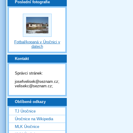
Poslední fotografie
Fotbal/kopaná v Úročnici v
datech
Kontakt
Správci stránek:
josefvelisek@seznam.cz;
velisekc@seznam.cz;
Oblíbené odkazy
TJ Úročnice
Úročnice na Wikipedia
MLK Úročnice