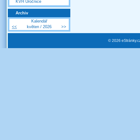
KVH Úročnice
Archiv
Kalendář
<<
květen / 2026
>>
© 2026 eStránky.c