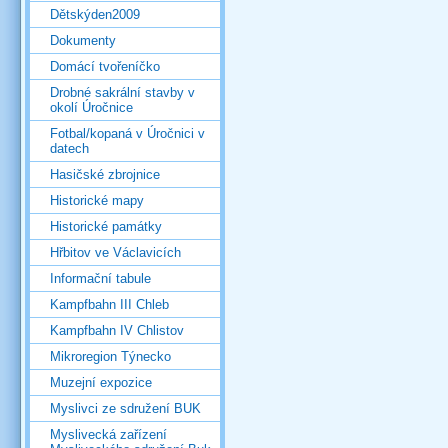
Dětskýden2009
Dokumenty
Domácí tvořeníčko
Drobné sakrální stavby v
okolí Úročnice
Fotbal/kopaná v Úročnici v
datech
Hasičské zbrojnice
Historické mapy
Historické památky
Hřbitov ve Václavicích
Informační tabule
Kampfbahn III Chleb
Kampfbahn IV Chlistov
Mikroregion Týnecko
Muzejní expozice
Myslivci ze sdružení BUK
Myslivecká zařízení