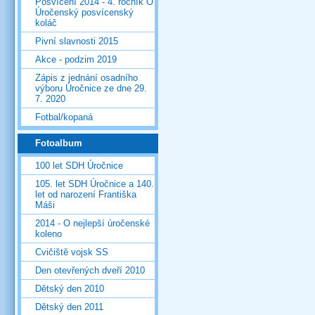
Posvícení 2014 - 4. ročník O
Úročenský posvícenský
koláč
Pivní slavnosti 2015
Akce - podzim 2019
Zápis z jednání osadního
výboru Úročnice ze dne 29.
7. 2020
Fotbal/kopaná
Fotoalbum
100 let SDH Úročnice
105. let SDH Úročnice a 140.
let od narození Františka
Máši
2014 - O nejlepší úročenské
koleno
Cvičiště vojsk SS
Den otevřených dveří 2010
Dětský den 2010
Dětský den 2011