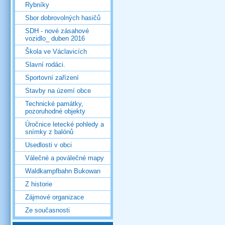
Rybníky
Sbor dobrovolných hasičů
SDH - nové zásahové
vozidlo_ duben 2016
Škola ve Václavicích
Slavní rodáci.
Sportovní zařízení
Stavby na území obce
Technické památky,
pozoruhodné objekty
Úročnice letecké pohledy a
snímky z balónů
Usedlosti v obci
Válečné a poválečné mapy
Waldkampfbahn Bukowan
Z historie
Zájmové organizace
Ze současnosti