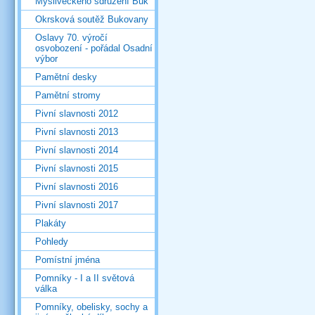
Mysliveckého sdružení Buk
Okrsková soutěž Bukovany
Oslavy 70. výročí
osvobození - pořádal Osadní
výbor
Pamětní desky
Pamětní stromy
Pivní slavnosti 2012
Pivní slavnosti 2013
Pivní slavnosti 2014
Pivní slavnosti 2015
Pivní slavnosti 2016
Pivní slavnosti 2017
Plakáty
Pohledy
Pomístní jména
Pomníky - I a II světová
válka
Pomníky, obelisky, sochy a