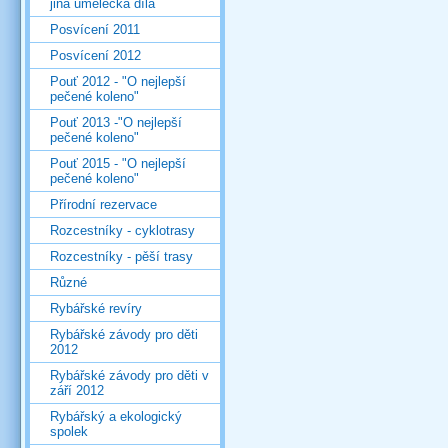
jiná umělecká díla
Posvícení 2011
Posvícení 2012
Pouť 2012 - "O nejlepší
pečené koleno"
Pouť 2013 -"O nejlepší
pečené koleno"
Pouť 2015 - "O nejlepší
pečené koleno"
Přírodní rezervace
Rozcestníky - cyklotrasy
Rozcestníky - pěší trasy
Různé
Rybářské revíry
Rybářské závody pro děti
2012
Rybářské závody pro děti v
září 2012
Rybářský a ekologický
spolek