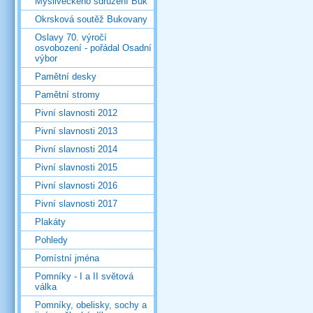
Mysliveckého sdružení Buk
Okrsková soutěž Bukovany
Oslavy 70. výročí
osvobození - pořádal Osadní
výbor
Pamětní desky
Pamětní stromy
Pivní slavnosti 2012
Pivní slavnosti 2013
Pivní slavnosti 2014
Pivní slavnosti 2015
Pivní slavnosti 2016
Pivní slavnosti 2017
Plakáty
Pohledy
Pomístní jména
Pomníky - I a II světová
válka
Pomníky, obelisky, sochy a