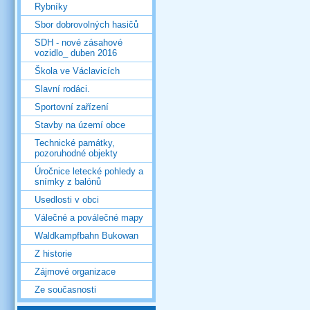
Rybníky
Sbor dobrovolných hasičů
SDH - nové zásahové
vozidlo_ duben 2016
Škola ve Václavicích
Slavní rodáci.
Sportovní zařízení
Stavby na území obce
Technické památky,
pozoruhodné objekty
Úročnice letecké pohledy a
snímky z balónů
Usedlosti v obci
Válečné a poválečné mapy
Waldkampfbahn Bukowan
Z historie
Zájmové organizace
Ze současnosti