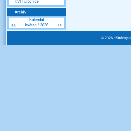
KVH Úročnice
Archiv
Kalendář
<<
květen / 2026
>>
© 2026 eStránky.c