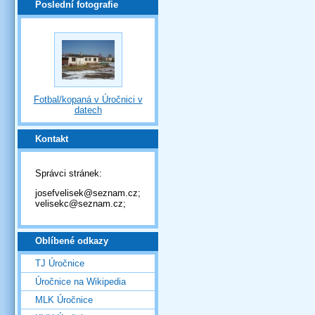
Poslední fotografie
Fotbal/kopaná v Úročnici v
datech
Kontakt
Správci stránek:
josefvelisek@seznam.cz;
velisekc@seznam.cz;
Oblíbené odkazy
TJ Úročnice
Úročnice na Wikipedia
MLK Úročnice