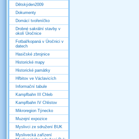
Dětskýden2009
Dokumenty
Domácí tvořeníčko
Drobné sakrální stavby v
okolí Úročnice
Fotbal/kopaná v Úročnici v
datech
Hasičské zbrojnice
Historické mapy
Historické památky
Hřbitov ve Václavicích
Informační tabule
Kampfbahn III Chleb
Kampfbahn IV Chlistov
Mikroregion Týnecko
Muzejní expozice
Myslivci ze sdružení BUK
Myslivecká zařízení