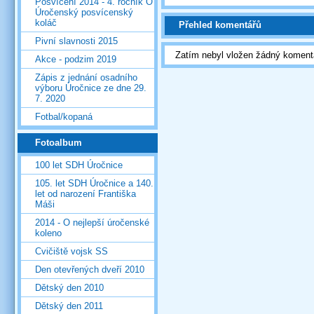
Posvícení 2014 - 4. ročník O
Úročenský posvícenský
koláč
Přehled komentářů
Pivní slavnosti 2015
Zatím nebyl vložen žádný koment
Akce - podzim 2019
Zápis z jednání osadního
výboru Úročnice ze dne 29.
7. 2020
Fotbal/kopaná
Fotoalbum
100 let SDH Úročnice
105. let SDH Úročnice a 140.
let od narození Františka
Máši
2014 - O nejlepší úročenské
koleno
Cvičiště vojsk SS
Den otevřených dveří 2010
Dětský den 2010
Dětský den 2011