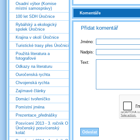
Osadní výbor (Komise
místní samosprávy)
Komentáře
100 let SDH Úročnice
Rybářský a ekologický
Přidat komentář
spolek Úročnice
Krajina v okolí Úročnice
Jméno:
Turistické trasy přes Úročnici
Nadpis:
Použitá literatura a
fotografové
Text:
Odkazy na literaturu
Ouročenská rychta
Chvojenská rychta
Zajímavé články
Domácí tvořeníčko
Pomístní jména
Prezentace_přednášky
Posvícení 2013 - 3. ročník O
Úročenský posvícenský
koláč