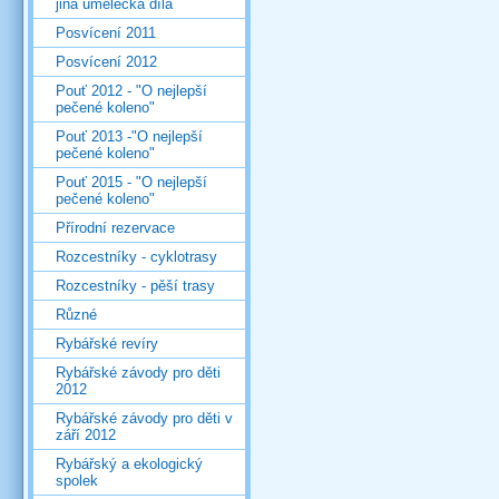
jiná umělecká díla
Posvícení 2011
Posvícení 2012
Pouť 2012 - "O nejlepší
pečené koleno"
Pouť 2013 -"O nejlepší
pečené koleno"
Pouť 2015 - "O nejlepší
pečené koleno"
Přírodní rezervace
Rozcestníky - cyklotrasy
Rozcestníky - pěší trasy
Různé
Rybářské revíry
Rybářské závody pro děti
2012
Rybářské závody pro děti v
září 2012
Rybářský a ekologický
spolek