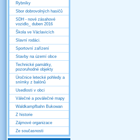
Rybníky
Sbor dobrovolných hasičů
SDH - nové zásahové
vozidlo_ duben 2016
Škola ve Václavicích
Slavní rodáci.
Sportovní zařízení
Stavby na území obce
Technické památky,
pozoruhodné objekty
Úročnice letecké pohledy a
snímky z balónů
Usedlosti v obci
Válečné a poválečné mapy
Waldkampfbahn Bukowan
Z historie
Zájmové organizace
Ze současnosti