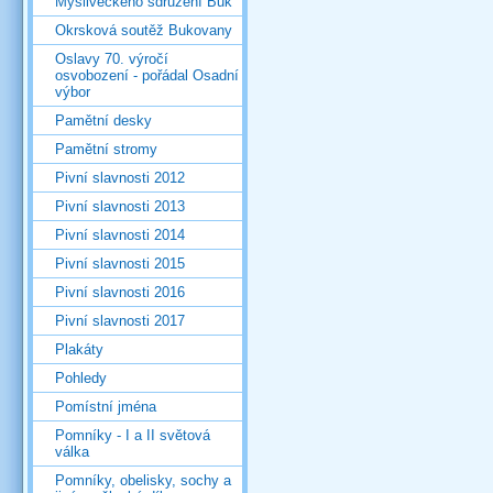
Mysliveckého sdružení Buk
Okrsková soutěž Bukovany
Oslavy 70. výročí
osvobození - pořádal Osadní
výbor
Pamětní desky
Pamětní stromy
Pivní slavnosti 2012
Pivní slavnosti 2013
Pivní slavnosti 2014
Pivní slavnosti 2015
Pivní slavnosti 2016
Pivní slavnosti 2017
Plakáty
Pohledy
Pomístní jména
Pomníky - I a II světová
válka
Pomníky, obelisky, sochy a