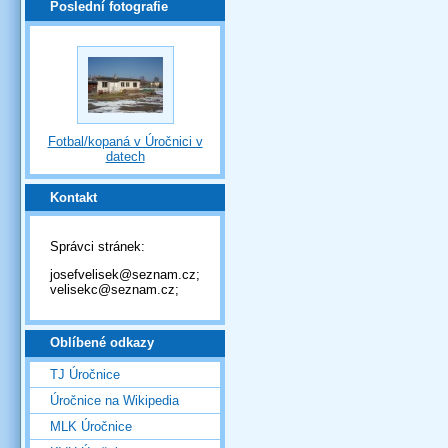
Poslední fotografie
Fotbal/kopaná v Úročnici v
datech
Kontakt
Správci stránek:
josefvelisek@seznam.cz;
velisekc@seznam.cz;
Oblíbené odkazy
TJ Úročnice
Úročnice na Wikipedia
MLK Úročnice