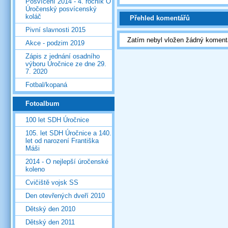
Posvícení 2014 - 4. ročník O
Úročenský posvícenský
koláč
Přehled komentářů
Pivní slavnosti 2015
Zatím nebyl vložen žádný koment
Akce - podzim 2019
Zápis z jednání osadního
výboru Úročnice ze dne 29.
7. 2020
Fotbal/kopaná
Fotoalbum
100 let SDH Úročnice
105. let SDH Úročnice a 140.
let od narození Františka
Máši
2014 - O nejlepší úročenské
koleno
Cvičiště vojsk SS
Den otevřených dveří 2010
Dětský den 2010
Dětský den 2011