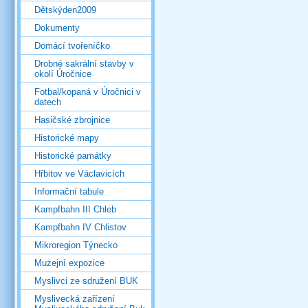
Dětskýden2009
Dokumenty
Domácí tvořeníčko
Drobné sakrální stavby v
okolí Úročnice
Fotbal/kopaná v Úročnici v
datech
Hasičské zbrojnice
Historické mapy
Historické památky
Hřbitov ve Václavicích
Informační tabule
Kampfbahn III Chleb
Kampfbahn IV Chlistov
Mikroregion Týnecko
Muzejní expozice
Myslivci ze sdružení BUK
Myslivecká zařízení