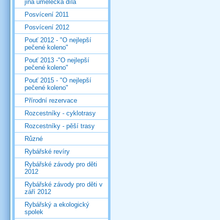
jiná umělecká díla
Posvícení 2011
Posvícení 2012
Pouť 2012 - "O nejlepší
pečené koleno"
Pouť 2013 -"O nejlepší
pečené koleno"
Pouť 2015 - "O nejlepší
pečené koleno"
Přírodní rezervace
Rozcestníky - cyklotrasy
Rozcestníky - pěší trasy
Různé
Rybářské revíry
Rybářské závody pro děti
2012
Rybářské závody pro děti v
září 2012
Rybářský a ekologický
spolek