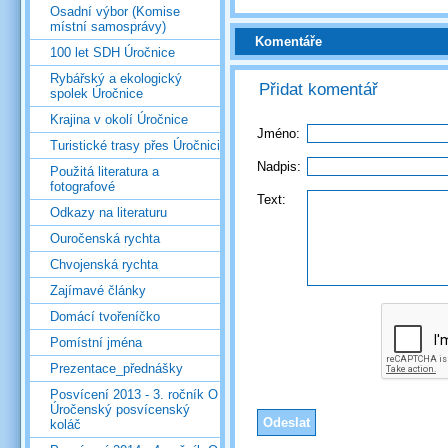
Osadní výbor (Komise
místní samosprávy)
Komentáře
100 let SDH Úročnice
Rybářský a ekologický
Přidat komentář
spolek Úročnice
Krajina v okolí Úročnice
Jméno:
Turistické trasy přes Úročnici
Nadpis:
Použitá literatura a
fotografové
Text:
Odkazy na literaturu
Ouročenská rychta
Chvojenská rychta
Zajímavé články
Domácí tvořeníčko
Pomístní jména
Prezentace_přednášky
Posvícení 2013 - 3. ročník O
Úročenský posvícenský
koláč