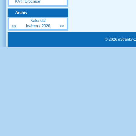
KVH Úročnice
Archiv
Kalendář
<<
květen / 2026
>>
© 2026 eStránky.c