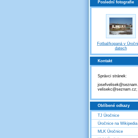
Poslední fotografie
Fotbal/kopaná v Úročni
datech
Kontakt
Správci stránek:
josefvelisek@seznam.
velisekc@seznam.cz;
Oblíbené odkazy
TJ Úročnice
Úročnice na Wikipedia
MLK Úročnice