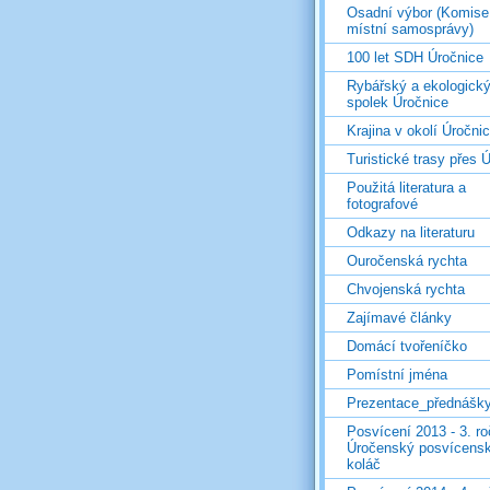
Osadní výbor (Komise
místní samosprávy)
100 let SDH Úročnice
Rybářský a ekologick
spolek Úročnice
Krajina v okolí Úročni
Turistické trasy přes Ú
Použitá literatura a
fotografové
Odkazy na literaturu
Ouročenská rychta
Chvojenská rychta
Zajímavé články
Domácí tvořeníčko
Pomístní jména
Prezentace_přednášk
Posvícení 2013 - 3. r
Úročenský posvícens
koláč