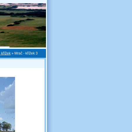
 křížek
»
Mrač - křížek 3