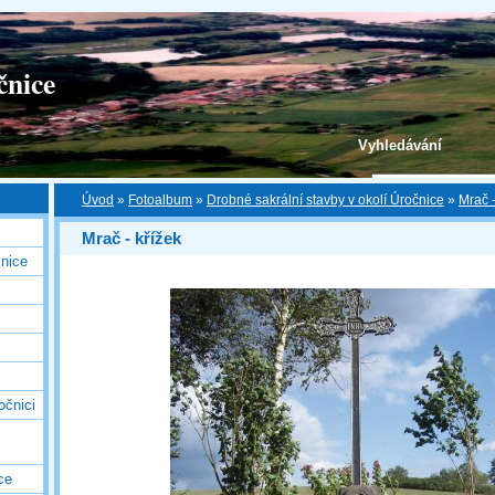
čnice
Vyhledávání
Úvod
»
Fotoalbum
»
Drobné sakrální stavby v okolí Úročnice
»
Mrač -
Mrač - křížek
nice
očnici
ce