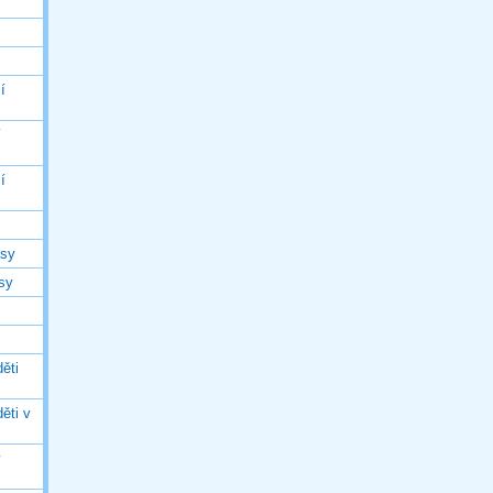
í
í
í
asy
asy
ěti
ěti v
ý