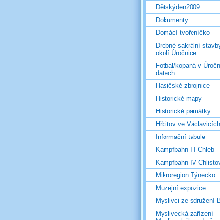
Dětskýden2009
Dokumenty
Domácí tvořeníčko
Drobné sakrální stavb
okolí Úročnice
Fotbal/kopaná v Úročn
datech
Hasičské zbrojnice
Historické mapy
Historické památky
Hřbitov ve Václavicích
Informační tabule
Kampfbahn III Chleb
Kampfbahn IV Chlisto
Mikroregion Týnecko
Muzejní expozice
Myslivci ze sdružení
Myslivecká zařízení