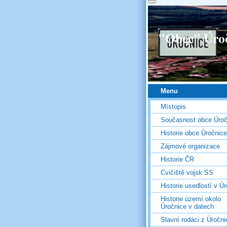
"Obec" Úro
Menu
Místopis
Současnost obce Úroč
Historie obce Úročnice
Zájmové organizace
Historie ČR
Cvičiště vojsk SS
Historie usedlostí v Úr
Historie území okolo
Úročnice v datech
Slavní rodáci z Úročni