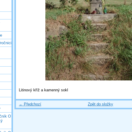
ý
ce
ročnici
Litinový kříž a kamenný sokl
← Předchozí
Zpět do složky
y
očník O
ký