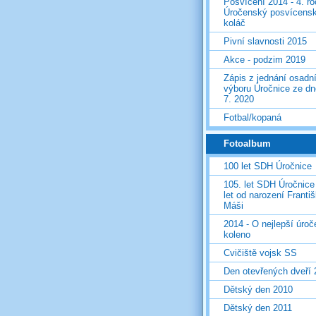
Posvícení 2014 - 4. r
Úročenský posvícens
koláč
Pivní slavnosti 2015
Akce - podzim 2019
Zápis z jednání osadn
výboru Úročnice ze dn
7. 2020
Fotbal/kopaná
Fotoalbum
100 let SDH Úročnice
105. let SDH Úročnice
let od narození Franti
Máši
2014 - O nejlepší úro
koleno
Cvičiště vojsk SS
Den otevřených dveří
Dětský den 2010
Dětský den 2011