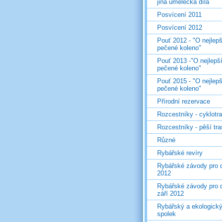
jiná umělecká díla
Posvícení 2011
Posvícení 2012
Pouť 2012 - "O nejlepš
pečené koleno"
Pouť 2013 -"O nejlepš
pečené koleno"
Pouť 2015 - "O nejlepš
pečené koleno"
Přírodní rezervace
Rozcestníky - cyklotr
Rozcestníky - pěší tr
Různé
Rybářské revíry
Rybářské závody pro d
2012
Rybářské závody pro d
září 2012
Rybářský a ekologick
spolek