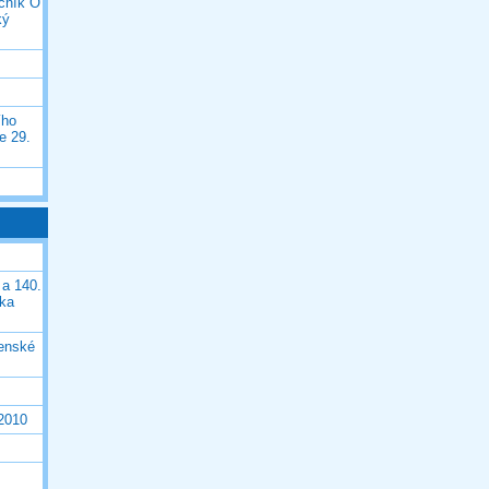
očník O
ký
ího
e 29.
 a 140.
ška
čenské
 2010