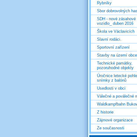
Rybníky
Sbor dobrovolných ha
SDH - nové zásahové
vozidlo_ duben 2016
Škola ve Václavicích
Slavní rodáci.
Sportovní zařízení
Stavby na území obce
Technické památky,
pozoruhodné objekty
Úročnice letecké pohl
snímky z balónů
Usedlosti v obci
Válečné a poválečné 
Waldkampfbahn Buko
Z historie
Zájmové organizace
Ze současnosti