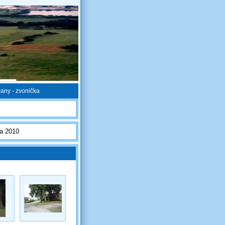
čany - zvonička
na 2010