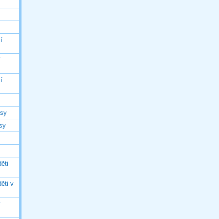
í
í
í
asy
asy
ěti
ěti v
ý