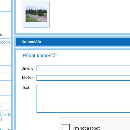
ý
ce
Komentáře
ročnici
Přidat komentář
Jméno:
Nadpis:
Text:
y
očník O
ký