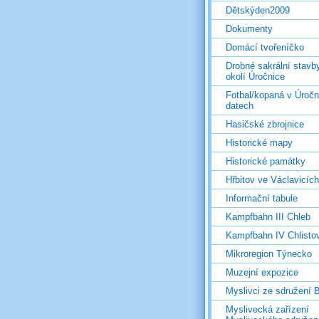
Dětskýden2009
Dokumenty
Domácí tvořeníčko
Drobné sakrální stavb
okolí Úročnice
Fotbal/kopaná v Úročn
datech
Hasičské zbrojnice
Historické mapy
Historické památky
Hřbitov ve Václavicích
Informační tabule
Kampfbahn III Chleb
Kampfbahn IV Chlisto
Mikroregion Týnecko
Muzejní expozice
Myslivci ze sdružení
Myslivecká zařízení