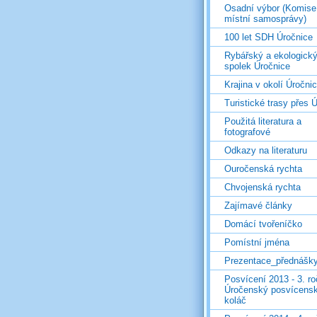
Osadní výbor (Komise
místní samosprávy)
100 let SDH Úročnice
Rybářský a ekologick
spolek Úročnice
Krajina v okolí Úročni
Turistické trasy přes Ú
Použitá literatura a
fotografové
Odkazy na literaturu
Ouročenská rychta
Chvojenská rychta
Zajímavé články
Domácí tvořeníčko
Pomístní jména
Prezentace_přednášk
Posvícení 2013 - 3. r
Úročenský posvícens
koláč