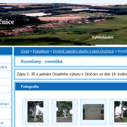
čnice
Vyhledávání
Úvod
»
Fotoalbum
»
Drobné sakrální stavby v okolí Úročnice
»
Krusi
Krusičany - zvonička
nice
Zápis č. 35 z jednání Osadního výboru v Úročnici ze dne 14. květ
Fotografie
očnici
ce