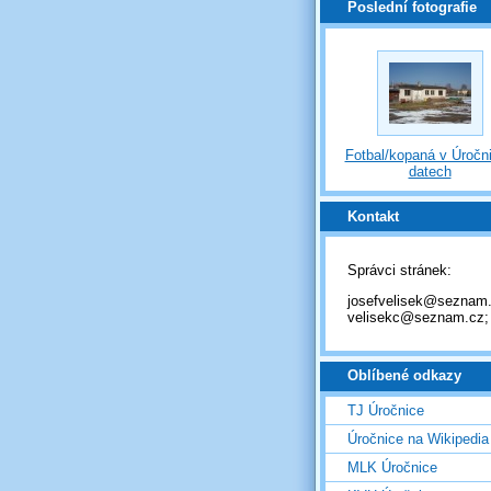
Poslední fotografie
Fotbal/kopaná v Úročni
datech
Kontakt
Správci stránek:
josefvelisek@seznam.
velisekc@seznam.cz;
Oblíbené odkazy
TJ Úročnice
Úročnice na Wikipedia
MLK Úročnice