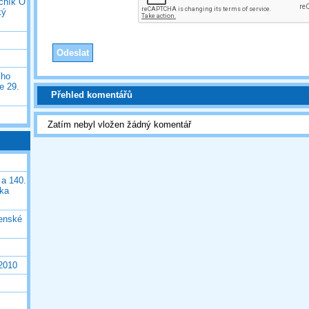
očník O
ký
ího
e 29.
Přehled komentářů
Zatím nebyl vložen žádný komentář
 a 140.
ška
čenské
 2010