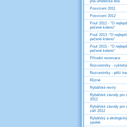
jiná umělecká díla
Posvícení 2011
Posvícení 2012
Pouť 2012 - "O nejlepš
pečené koleno"
Pouť 2013 -"O nejlepš
pečené koleno"
Pouť 2015 - "O nejlepš
pečené koleno"
Přírodní rezervace
Rozcestníky - cyklotr
Rozcestníky - pěší tr
Různé
Rybářské revíry
Rybářské závody pro d
2012
Rybářské závody pro d
září 2012
Rybářský a ekologick
spolek