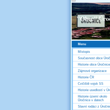
"Obec" Úro
Menu
Místopis
Současnost obce Úroč
Historie obce Úročnice
Zájmové organizace
Historie ČR
Cvičiště vojsk SS
Historie usedlostí v Úr
Historie území okolo
Úročnice v datech
Slavní rodáci z Úročni