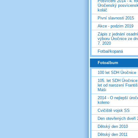
Posvícení 2014 - 4. r
Úročenský posvícens
koláč
Pivní slavnosti 2015
Akce - podzim 2019
Zápis z jednání osadn
výboru Úročnice ze dn
7. 2020
Fotbal/kopaná
Fotoalbum
100 let SDH Úročnice
105. let SDH Úročnice
let od narození Franti
Máši
2014 - O nejlepší úro
koleno
Cvičiště vojsk SS
Den otevřených dveří
Dětský den 2010
Dětský den 2011