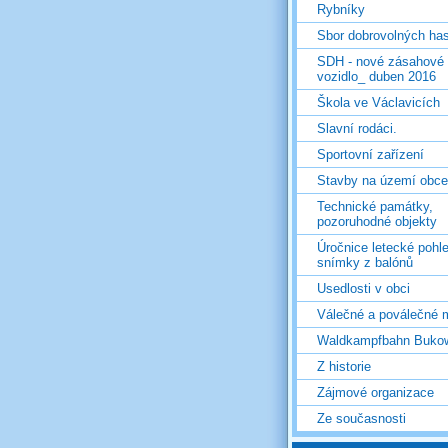
Rybníky
Sbor dobrovolných ha
SDH - nové zásahové
vozidlo_ duben 2016
Škola ve Václavicích
Slavní rodáci.
Sportovní zařízení
Stavby na území obce
Technické památky,
pozoruhodné objekty
Úročnice letecké pohl
snímky z balónů
Usedlosti v obci
Válečné a poválečné 
Waldkampfbahn Buko
Z historie
Zájmové organizace
Ze současnosti