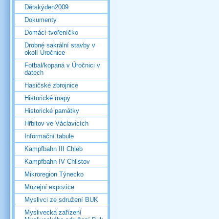
Dětskýden2009
Dokumenty
Domácí tvořeníčko
Drobné sakrální stavby v
okolí Úročnice
Fotbal/kopaná v Úročnici v
datech
Hasičské zbrojnice
Historické mapy
Historické památky
Hřbitov ve Václavicích
Informační tabule
Kampfbahn III Chleb
Kampfbahn IV Chlistov
Mikroregion Týnecko
Muzejní expozice
Myslivci ze sdružení BUK
Myslivecká zařízení