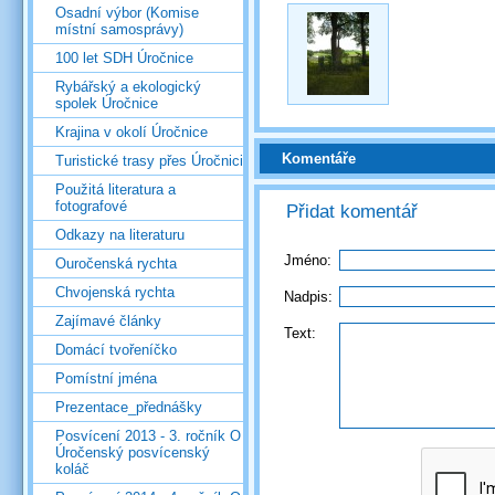
Osadní výbor (Komise
místní samosprávy)
100 let SDH Úročnice
Rybářský a ekologický
spolek Úročnice
Krajina v okolí Úročnice
Komentáře
Turistické trasy přes Úročnici
Použitá literatura a
fotografové
Přidat komentář
Odkazy na literaturu
Jméno:
Ouročenská rychta
Chvojenská rychta
Nadpis:
Zajímavé články
Text:
Domácí tvořeníčko
Pomístní jména
Prezentace_přednášky
Posvícení 2013 - 3. ročník O
Úročenský posvícenský
koláč