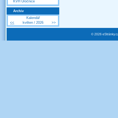
KVH Úročnice
Archiv
Kalendář
<<
květen / 2026
>>
© 2026 eStránky.c