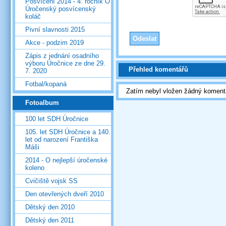
Posvícení 2014 - 4. ročník O
Úročenský posvícenský
koláč
Pivní slavnosti 2015
Akce - podzim 2019
Zápis z jednání osadního
výboru Úročnice ze dne 29.
Přehled komentářů
7. 2020
Fotbal/kopaná
Zatím nebyl vložen žádný koment
Fotoalbum
100 let SDH Úročnice
105. let SDH Úročnice a 140.
let od narození Františka
Máši
2014 - O nejlepší úročenské
koleno
Cvičiště vojsk SS
Den otevřených dveří 2010
Dětský den 2010
Dětský den 2011