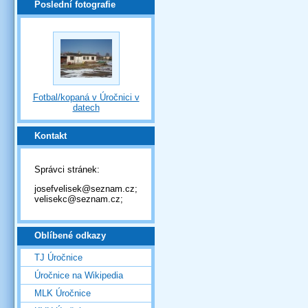
Poslední fotografie
Fotbal/kopaná v Úročnici v
datech
Kontakt
Správci stránek:
josefvelisek@seznam.cz;
velisekc@seznam.cz;
Oblíbené odkazy
TJ Úročnice
Úročnice na Wikipedia
MLK Úročnice