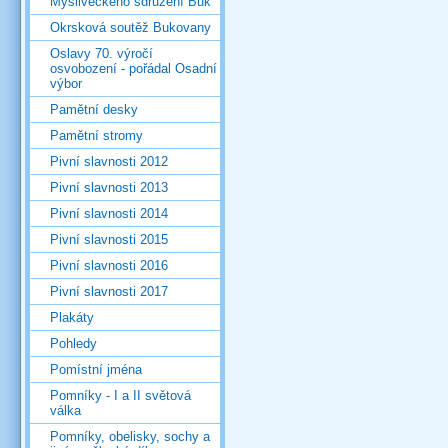
Mysliveckého sdružení Buk
Okrsková soutěž Bukovany
Oslavy 70. výročí
osvobození - pořádal Osadní
výbor
Pamětní desky
Pamětní stromy
Pivní slavnosti 2012
Pivní slavnosti 2013
Pivní slavnosti 2014
Pivní slavnosti 2015
Pivní slavnosti 2016
Pivní slavnosti 2017
Plakáty
Pohledy
Pomístní jména
Pomníky - I a II světová
válka
Pomníky, obelisky, sochy a