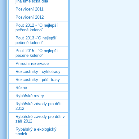
jiná umělecká díla
Posvícení 2011
Posvícení 2012
Pouť 2012 - "O nejlepší
pečené koleno"
Pouť 2013 -"O nejlepší
pečené koleno"
Pouť 2015 - "O nejlepší
pečené koleno"
Přírodní rezervace
Rozcestníky - cyklotrasy
Rozcestníky - pěší trasy
Různé
Rybářské revíry
Rybářské závody pro děti
2012
Rybářské závody pro děti v
září 2012
Rybářský a ekologický
spolek