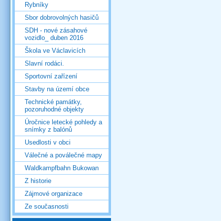
Rybníky
Sbor dobrovolných hasičů
SDH - nové zásahové
vozidlo_ duben 2016
Škola ve Václavicích
Slavní rodáci.
Sportovní zařízení
Stavby na území obce
Technické památky,
pozoruhodné objekty
Úročnice letecké pohledy a
snímky z balónů
Usedlosti v obci
Válečné a poválečné mapy
Waldkampfbahn Bukowan
Z historie
Zájmové organizace
Ze současnosti