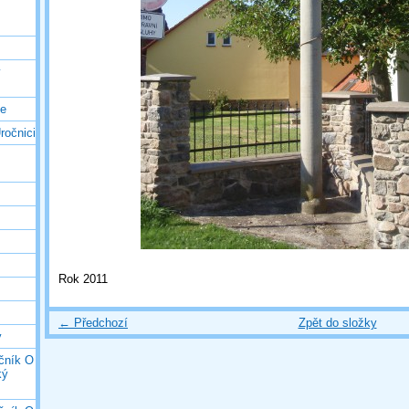
ý
ce
ročnici
Rok 2011
← Předchozí
Zpět do složky
y
očník O
ký