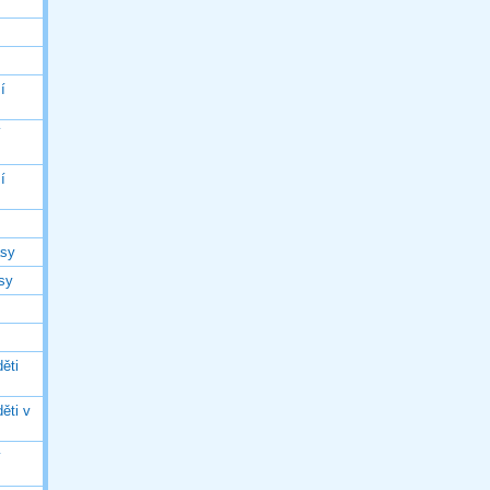
í
í
í
asy
asy
ěti
ěti v
ý