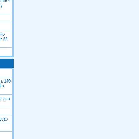
očník O
ký
ího
e 29.
 a 140.
ška
čenské
 2010