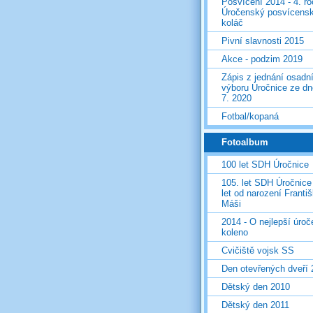
Posvícení 2014 - 4. r
Úročenský posvícens
koláč
Pivní slavnosti 2015
Akce - podzim 2019
Zápis z jednání osadn
výboru Úročnice ze dn
7. 2020
Fotbal/kopaná
Fotoalbum
100 let SDH Úročnice
105. let SDH Úročnice
let od narození Franti
Máši
2014 - O nejlepší úro
koleno
Cvičiště vojsk SS
Den otevřených dveří
Dětský den 2010
Dětský den 2011