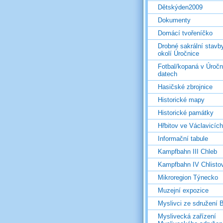
Dětskýden2009
Dokumenty
Domácí tvořeníčko
Drobné sakrální stavb
okolí Úročnice
Fotbal/kopaná v Úročn
datech
Hasičské zbrojnice
Historické mapy
Historické památky
Hřbitov ve Václavicích
Informační tabule
Kampfbahn III Chleb
Kampfbahn IV Chlisto
Mikroregion Týnecko
Muzejní expozice
Myslivci ze sdružení
Myslivecká zařízení