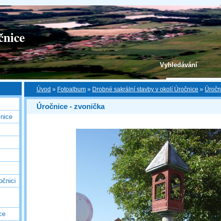
čnice
Vyhledávání
Úvod
»
Fotoalbum
»
Drobné sakrální stavby v okolí Úročnice
»
Úročn
Úročnice - zvonička
nice
očnici
ce