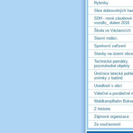
Rybníky
Sbor dobrovolných ha
SDH - nové zásahové
vozidlo_ duben 2016
Škola ve Václavicích
Slavní rodáci.
Sportovní zařízení
Stavby na území obce
Technické památky,
pozoruhodné objekty
Úročnice letecké pohl
snímky z balónů
Usedlosti v obci
Válečné a poválečné 
Waldkampfbahn Buko
Z historie
Zájmové organizace
Ze současnosti