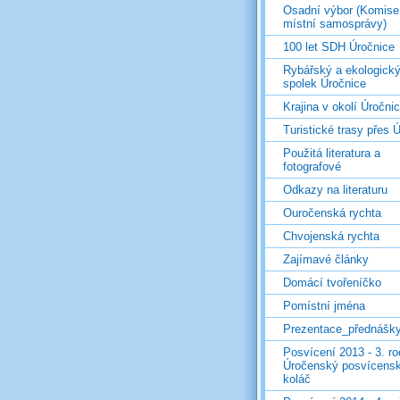
Osadní výbor (Komise
místní samosprávy)
100 let SDH Úročnice
Rybářský a ekologick
spolek Úročnice
Krajina v okolí Úročni
Turistické trasy přes Ú
Použitá literatura a
fotografové
Odkazy na literaturu
Ouročenská rychta
Chvojenská rychta
Zajímavé články
Domácí tvořeníčko
Pomístní jména
Prezentace_přednášk
Posvícení 2013 - 3. r
Úročenský posvícens
koláč