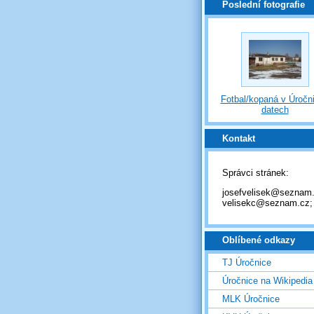
Poslední fotografie
Fotbal/kopaná v Úročni
datech
Kontakt
Správci stránek:
josefvelisek@seznam.
velisekc@seznam.cz;
Oblíbené odkazy
TJ Úročnice
Úročnice na Wikipedia
MLK Úročnice