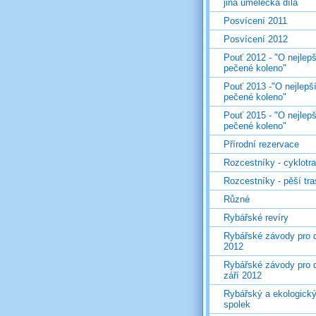
jiná umělecká díla
Posvícení 2011
Posvícení 2012
Pouť 2012 - "O nejlepš
pečené koleno"
Pouť 2013 -"O nejlepš
pečené koleno"
Pouť 2015 - "O nejlepš
pečené koleno"
Přírodní rezervace
Rozcestníky - cyklotr
Rozcestníky - pěší tr
Různé
Rybářské revíry
Rybářské závody pro d
2012
Rybářské závody pro d
září 2012
Rybářský a ekologick
spolek