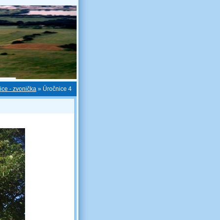
ice - zvonička
»
Úročnice 4