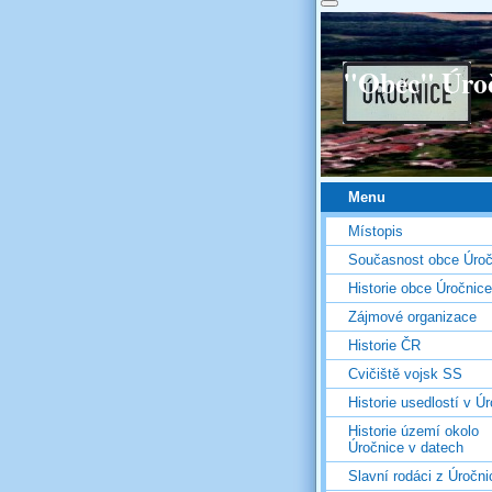
"Obec" Úro
Menu
Místopis
Současnost obce Úroč
Historie obce Úročnice
Zájmové organizace
Historie ČR
Cvičiště vojsk SS
Historie usedlostí v Úr
Historie území okolo
Úročnice v datech
Slavní rodáci z Úročni