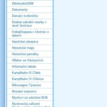
Dětskýden2009
Dokumenty
Domácí tvořeníčko
Drobné sakrální stavby v
okolí Úročnice
Fotbal/kopaná v Úročnici v
datech
Hasičské zbrojnice
Historické mapy
Historické památky
Hřbitov ve Václavicích
Informační tabule
Kampfbahn III Chleb
Kampfbahn IV Chlistov
Mikroregion Týnecko
Muzejní expozice
Myslivci ze sdružení BUK
Myslivecká zařízení