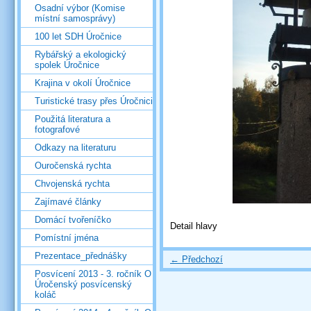
Osadní výbor (Komise
místní samosprávy)
100 let SDH Úročnice
Rybářský a ekologický
spolek Úročnice
Krajina v okolí Úročnice
Turistické trasy přes Úročnici
Použitá literatura a
fotografové
Odkazy na literaturu
Ouročenská rychta
Chvojenská rychta
Zajímavé články
Domácí tvořeníčko
Detail hlavy
Pomístní jména
Prezentace_přednášky
← Předchozí
Posvícení 2013 - 3. ročník O
Úročenský posvícenský
koláč