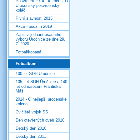
Posvícení 2014 - 4. ročník O
Úročenský posvícenský
koláč
Pivní slavnosti 2015
Akce - podzim 2019
Zápis z jednání osadního
výboru Úročnice ze dne 29.
7. 2020
Fotbal/kopaná
Fotoalbum
100 let SDH Úročnice
105. let SDH Úročnice a 140.
let od narození Františka
Máši
2014 - O nejlepší úročenské
koleno
Cvičiště vojsk SS
Den otevřených dveří 2010
Dětský den 2010
Dětský den 2011