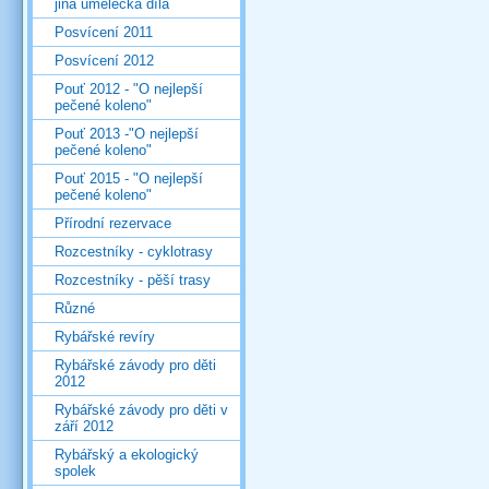
jiná umělecká díla
Posvícení 2011
Posvícení 2012
Pouť 2012 - "O nejlepší
pečené koleno"
Pouť 2013 -"O nejlepší
pečené koleno"
Pouť 2015 - "O nejlepší
pečené koleno"
Přírodní rezervace
Rozcestníky - cyklotrasy
Rozcestníky - pěší trasy
Různé
Rybářské revíry
Rybářské závody pro děti
2012
Rybářské závody pro děti v
září 2012
Rybářský a ekologický
spolek