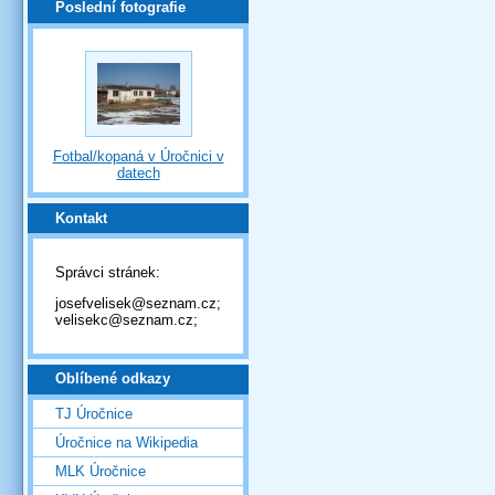
Poslední fotografie
Fotbal/kopaná v Úročnici v
datech
Kontakt
Správci stránek:
josefvelisek@seznam.cz;
velisekc@seznam.cz;
Oblíbené odkazy
TJ Úročnice
Úročnice na Wikipedia
MLK Úročnice