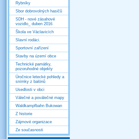
Rybníky
Sbor dobrovolných hasičů
SDH - nové zásahové
vozidlo_ duben 2016
Škola ve Václavicích
Slavní rodáci.
Sportovní zařízení
Stavby na území obce
Technické památky,
pozoruhodné objekty
Úročnice letecké pohledy a
snímky z balónů
Usedlosti v obci
Válečné a poválečné mapy
Waldkampfbahn Bukowan
Z historie
Zájmové organizace
Ze současnosti