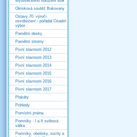
Mysliveckého sdružení Buk
Okrsková soutěž Bukovany
Oslavy 70. výročí
osvobození - pořádal Osadní
výbor
Pamětní desky
Pamětní stromy
Pivní slavnosti 2012
Pivní slavnosti 2013
Pivní slavnosti 2014
Pivní slavnosti 2015
Pivní slavnosti 2016
Pivní slavnosti 2017
Plakáty
Pohledy
Pomístní jména
Pomníky - I a II světová
válka
Pomníky, obelisky, sochy a