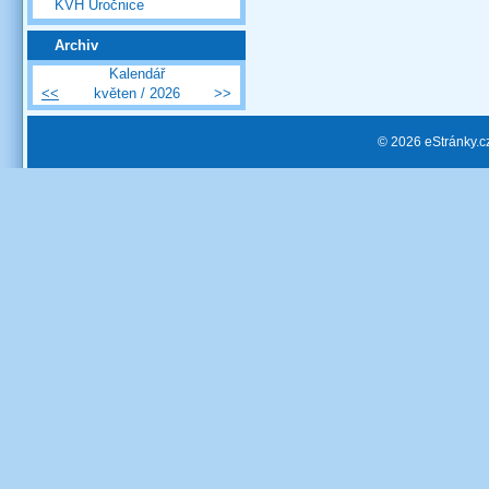
KVH Úročnice
Archiv
Kalendář
<<
květen / 2026
>>
© 2026 eStránky.c