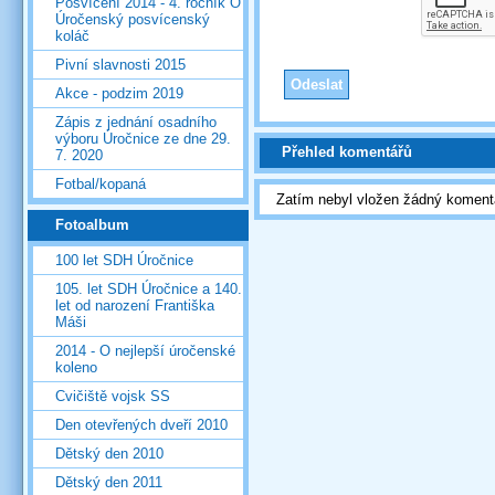
Posvícení 2014 - 4. ročník O
Úročenský posvícenský
koláč
Pivní slavnosti 2015
Akce - podzim 2019
Zápis z jednání osadního
výboru Úročnice ze dne 29.
Přehled komentářů
7. 2020
Fotbal/kopaná
Zatím nebyl vložen žádný koment
Fotoalbum
100 let SDH Úročnice
105. let SDH Úročnice a 140.
let od narození Františka
Máši
2014 - O nejlepší úročenské
koleno
Cvičiště vojsk SS
Den otevřených dveří 2010
Dětský den 2010
Dětský den 2011