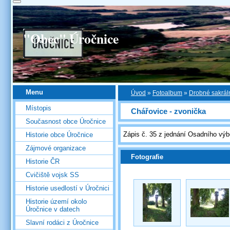
"Obec" Úročnice
Menu
Úvod
»
Fotoalbum
»
Drobné sakráln
Místopis
Chářovice - zvonička
Současnost obce Úročnice
Zápis č. 35 z jednání Osadního výb
Historie obce Úročnice
Zájmové organizace
Fotografie
Historie ČR
Cvičiště vojsk SS
Historie usedlostí v Úročnici
Historie území okolo
Úročnice v datech
Slavní rodáci z Úročnice