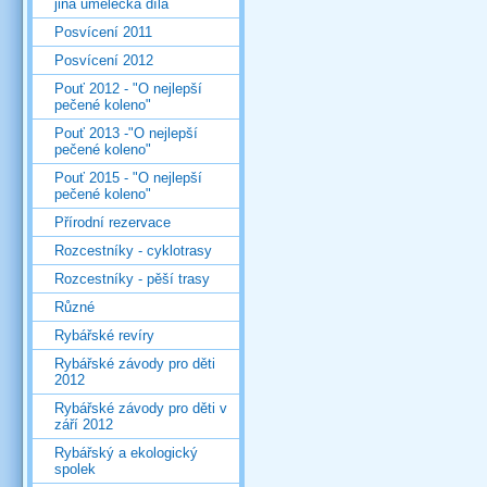
jiná umělecká díla
Posvícení 2011
Posvícení 2012
Pouť 2012 - "O nejlepší
pečené koleno"
Pouť 2013 -"O nejlepší
pečené koleno"
Pouť 2015 - "O nejlepší
pečené koleno"
Přírodní rezervace
Rozcestníky - cyklotrasy
Rozcestníky - pěší trasy
Různé
Rybářské revíry
Rybářské závody pro děti
2012
Rybářské závody pro děti v
září 2012
Rybářský a ekologický
spolek