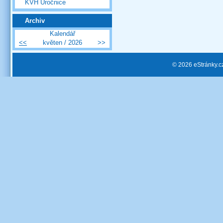
KVH Úročnice
Archiv
Kalendář
<<
květen / 2026
>>
© 2026 eStránky.c