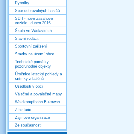
Rybníky
Sbor dobrovolných hasičů
SDH - nové zásahové
vozidlo_ duben 2016
Škola ve Václavicích
Slavní rodáci.
Sportovní zařízení
Stavby na území obce
Technické památky,
pozoruhodné objekty
Úročnice letecké pohledy a
snímky z balónů
Usedlosti v obci
Válečné a poválečné mapy
Waldkampfbahn Bukowan
Z historie
Zájmové organizace
Ze současnosti