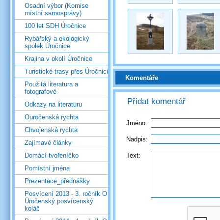
Osadní výbor (Komise
místní samosprávy)
100 let SDH Úročnice
Rybářský a ekologický
spolek Úročnice
Krajina v okolí Úročnice
Turistické trasy přes Úročnici
Komentáře
Použitá literatura a
fotografové
Přidat komentář
Odkazy na literaturu
Ouročenská rychta
Jméno:
Chvojenská rychta
Nadpis:
Zajímavé články
Text:
Domácí tvořeníčko
Pomístní jména
Prezentace_přednášky
Posvícení 2013 - 3. ročník O
Úročenský posvícenský
koláč