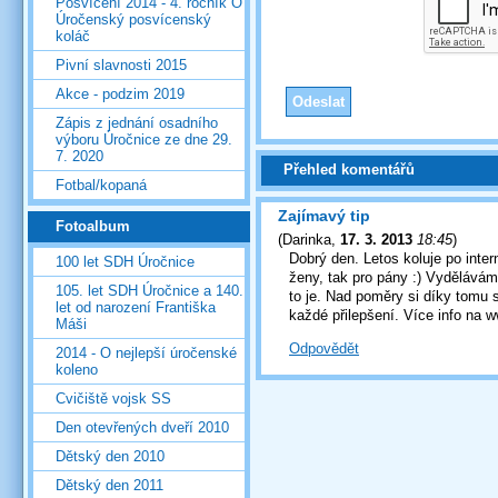
Posvícení 2014 - 4. ročník O
Úročenský posvícenský
koláč
Pivní slavnosti 2015
Akce - podzim 2019
Zápis z jednání osadního
výboru Úročnice ze dne 29.
7. 2020
Přehled komentářů
Fotbal/kopaná
Zajímavý tip
Fotoalbum
(
Darinka
,
17. 3. 2013
18:45
)
Dobrý den. Letos koluje po inte
100 let SDH Úročnice
ženy, tak pro pány :) Vydělávám
105. let SDH Úročnice a 140.
to je. Nad poměry si díky tomu 
let od narození Františka
každé přilepšení. Více info na
Máši
Odpovědět
2014 - O nejlepší úročenské
koleno
Cvičiště vojsk SS
Den otevřených dveří 2010
Dětský den 2010
Dětský den 2011