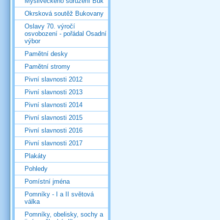
Mysliveckého sdružení Buk
Okrsková soutěž Bukovany
Oslavy 70. výročí
osvobození - pořádal Osadní
výbor
Pamětní desky
Pamětní stromy
Pivní slavnosti 2012
Pivní slavnosti 2013
Pivní slavnosti 2014
Pivní slavnosti 2015
Pivní slavnosti 2016
Pivní slavnosti 2017
Plakáty
Pohledy
Pomístní jména
Pomníky - I a II světová
válka
Pomníky, obelisky, sochy a