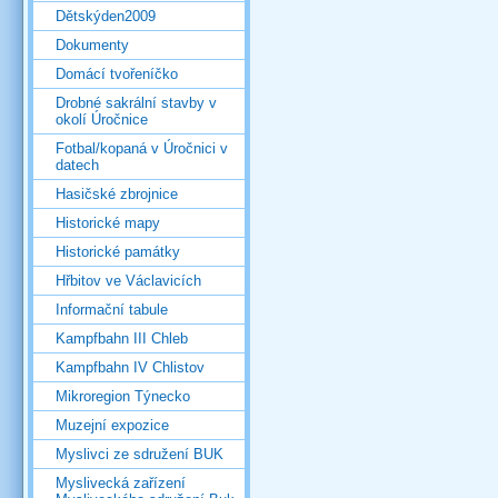
Dětskýden2009
Dokumenty
Domácí tvořeníčko
Drobné sakrální stavby v
okolí Úročnice
Fotbal/kopaná v Úročnici v
datech
Hasičské zbrojnice
Historické mapy
Historické památky
Hřbitov ve Václavicích
Informační tabule
Kampfbahn III Chleb
Kampfbahn IV Chlistov
Mikroregion Týnecko
Muzejní expozice
Myslivci ze sdružení BUK
Myslivecká zařízení