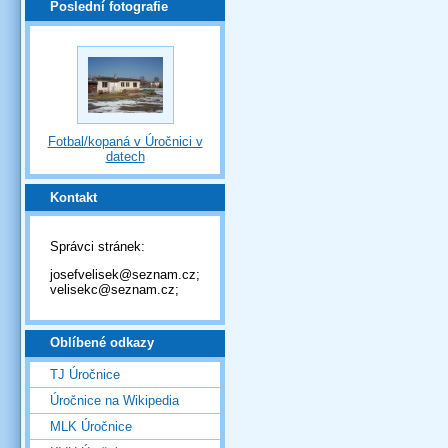
Poslední fotografie
Fotbal/kopaná v Úročnici v
datech
Kontakt
Správci stránek:
josefvelisek@seznam.cz;
velisekc@seznam.cz;
Oblíbené odkazy
TJ Úročnice
Úročnice na Wikipedia
MLK Úročnice