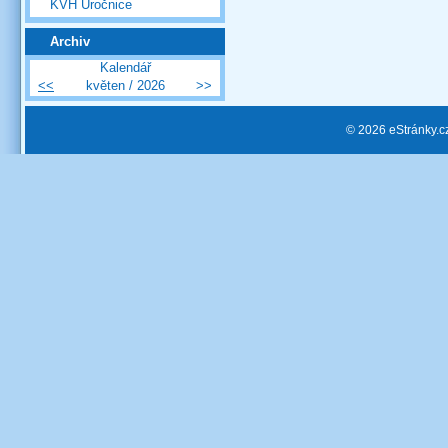
KVH Úročnice
Archiv
Kalendář
<<
květen / 2026
>>
© 2026 eStránky.c