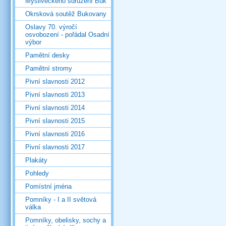
Mysliveckého sdružení Buk
Okrsková soutěž Bukovany
Oslavy 70. výročí
osvobození - pořádal Osadní
výbor
Pamětní desky
Pamětní stromy
Pivní slavnosti 2012
Pivní slavnosti 2013
Pivní slavnosti 2014
Pivní slavnosti 2015
Pivní slavnosti 2016
Pivní slavnosti 2017
Plakáty
Pohledy
Pomístní jména
Pomníky - I a II světová
válka
Pomníky, obelisky, sochy a