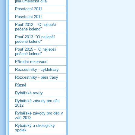
jiná umělecká díla
Posvícení 2011
Posvícení 2012
Pouť 2012 - "O nejlepší
pečené koleno"
Pouť 2013 -"O nejlepší
pečené koleno"
Pouť 2015 - "O nejlepší
pečené koleno"
Přírodní rezervace
Rozcestníky - cyklotrasy
Rozcestníky - pěší trasy
Různé
Rybářské revíry
Rybářské závody pro děti
2012
Rybářské závody pro děti v
září 2012
Rybářský a ekologický
spolek