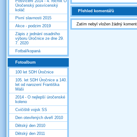
Posvícení 2014 - 4. ročník O
Úročenský posvícenský
koláč
Přehled komentářů
Pivní slavnosti 2015
Zatím nebyl vložen žádný koment
Akce - podzim 2019
Zápis z jednání osadního
výboru Úročnice ze dne 29.
7. 2020
Fotbal/kopaná
Fotoalbum
100 let SDH Úročnice
105. let SDH Úročnice a 140.
let od narození Františka
Máši
2014 - O nejlepší úročenské
koleno
Cvičiště vojsk SS
Den otevřených dveří 2010
Dětský den 2010
Dětský den 2011