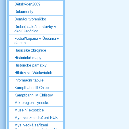
Dětskýden2009
Dokumenty
Domácí tvořeníčko
Drobné sakrální stavby v
okolí Úročnice
Fotbal/kopaná v Úročnici v
datech
Hasičské zbrojnice
Historické mapy
Historické památky
Hřbitov ve Václavicích
Informační tabule
Kampfbahn III Chleb
Kampfbahn IV Chlistov
Mikroregion Týnecko
Muzejní expozice
Myslivci ze sdružení BUK
Myslivecká zařízení