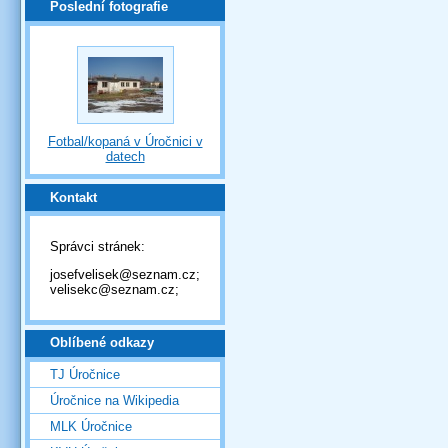
Poslední fotografie
Fotbal/kopaná v Úročnici v
datech
Kontakt
Správci stránek:
josefvelisek@seznam.cz;
velisekc@seznam.cz;
Oblíbené odkazy
TJ Úročnice
Úročnice na Wikipedia
MLK Úročnice