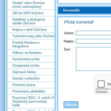
Osadní výbor (Komise
místní samosprávy)
Komentáře
100 let SDH Úročnice
Rybářský a ekologický
Přidat komentář
spolek Úročnice
Krajina v okolí Úročnice
Jméno:
Turistické trasy přes Úročnici
Nadpis:
Použitá literatura a
fotografové
Text:
Odkazy na literaturu
Ouročenská rychta
Chvojenská rychta
Zajímavé články
Domácí tvořeníčko
Pomístní jména
Prezentace_přednášky
Posvícení 2013 - 3. ročník O
Úročenský posvícenský
koláč