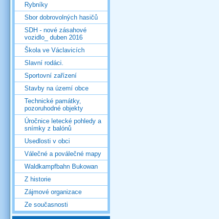
Rybníky
Sbor dobrovolných hasičů
SDH - nové zásahové
vozidlo_ duben 2016
Škola ve Václavicích
Slavní rodáci.
Sportovní zařízení
Stavby na území obce
Technické památky,
pozoruhodné objekty
Úročnice letecké pohledy a
snímky z balónů
Usedlosti v obci
Válečné a poválečné mapy
Waldkampfbahn Bukowan
Z historie
Zájmové organizace
Ze současnosti