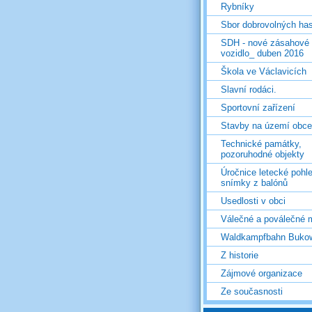
Rybníky
Sbor dobrovolných ha
SDH - nové zásahové
vozidlo_ duben 2016
Škola ve Václavicích
Slavní rodáci.
Sportovní zařízení
Stavby na území obce
Technické památky,
pozoruhodné objekty
Úročnice letecké pohl
snímky z balónů
Usedlosti v obci
Válečné a poválečné 
Waldkampfbahn Buko
Z historie
Zájmové organizace
Ze současnosti