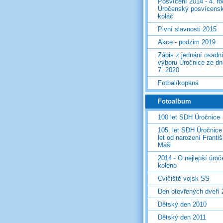
Posvícení 2014 - 4. r
Úročenský posvícens
koláč
Pivní slavnosti 2015
Akce - podzim 2019
Zápis z jednání osadn
výboru Úročnice ze dn
7. 2020
Fotbal/kopaná
Fotoalbum
100 let SDH Úročnice
105. let SDH Úročnice
let od narození Franti
Máši
2014 - O nejlepší úro
koleno
Cvičiště vojsk SS
Den otevřených dveří
Dětský den 2010
Dětský den 2011