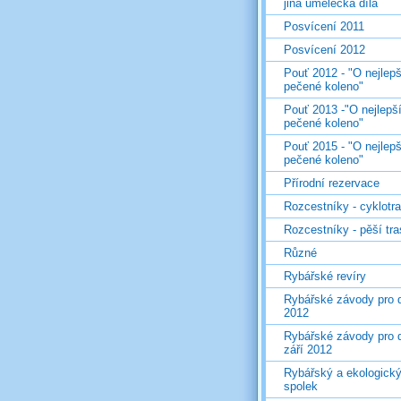
jiná umělecká díla
Posvícení 2011
Posvícení 2012
Pouť 2012 - "O nejlepš
pečené koleno"
Pouť 2013 -"O nejlepš
pečené koleno"
Pouť 2015 - "O nejlepš
pečené koleno"
Přírodní rezervace
Rozcestníky - cyklotr
Rozcestníky - pěší tr
Různé
Rybářské revíry
Rybářské závody pro d
2012
Rybářské závody pro d
září 2012
Rybářský a ekologick
spolek