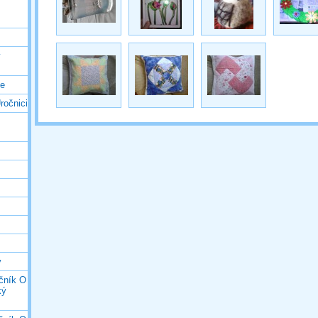
ý
ce
ročnici
y
očník O
ký