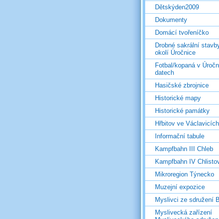
Dětskýden2009
Dokumenty
Domácí tvořeníčko
Drobné sakrální stavb
okolí Úročnice
Fotbal/kopaná v Úročn
datech
Hasičské zbrojnice
Historické mapy
Historické památky
Hřbitov ve Václavicích
Informační tabule
Kampfbahn III Chleb
Kampfbahn IV Chlisto
Mikroregion Týnecko
Muzejní expozice
Myslivci ze sdružení
Myslivecká zařízení