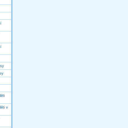
í
í
í
asy
asy
ěti
ěti v
ý