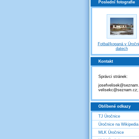
Poslední fotografie
Fotbal/kopaná v Úročni
datech
Kontakt
Správci stránek:
josefvelisek@seznam.
velisekc@seznam.cz;
Oblíbené odkazy
TJ Úročnice
Úročnice na Wikipedia
MLK Úročnice