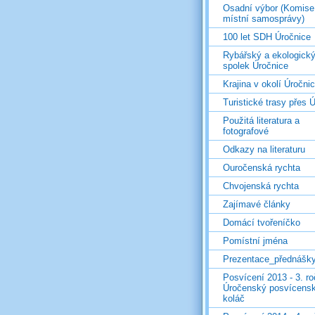
Osadní výbor (Komise
místní samosprávy)
100 let SDH Úročnice
Rybářský a ekologick
spolek Úročnice
Krajina v okolí Úročni
Turistické trasy přes Ú
Použitá literatura a
fotografové
Odkazy na literaturu
Ouročenská rychta
Chvojenská rychta
Zajímavé články
Domácí tvořeníčko
Pomístní jména
Prezentace_přednášk
Posvícení 2013 - 3. r
Úročenský posvícens
koláč