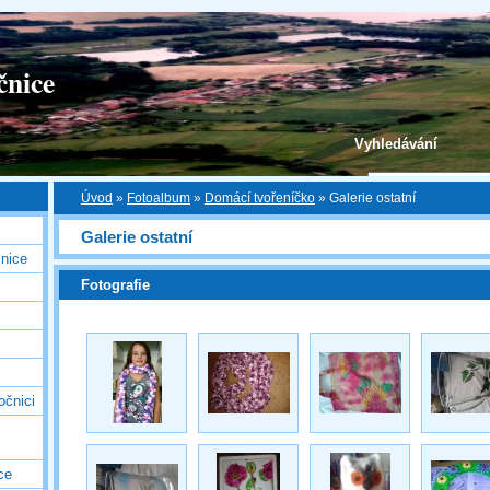
čnice
Vyhledávání
Úvod
»
Fotoalbum
»
Domácí tvořeníčko
»
Galerie ostatní
Galerie ostatní
nice
Fotografie
očnici
ce