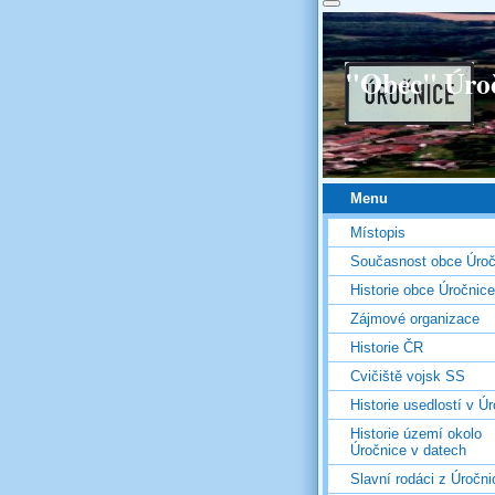
"Obec" Úro
Menu
Místopis
Současnost obce Úroč
Historie obce Úročnice
Zájmové organizace
Historie ČR
Cvičiště vojsk SS
Historie usedlostí v Úr
Historie území okolo
Úročnice v datech
Slavní rodáci z Úročni