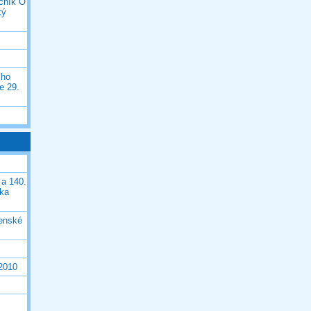
očník O
ký
ího
e 29.
 a 140.
ška
čenské
 2010