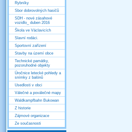
Rybníky
Sbor dobrovolných hasičů
SDH - nové zásahové
vozidlo_ duben 2016
Škola ve Václavicích
Slavní rodáci.
Sportovní zařízení
Stavby na území obce
Technické památky,
pozoruhodné objekty
Úročnice letecké pohledy a
snímky z balónů
Usedlosti v obci
Válečné a poválečné mapy
Waldkampfbahn Bukowan
Z historie
Zájmové organizace
Ze současnosti