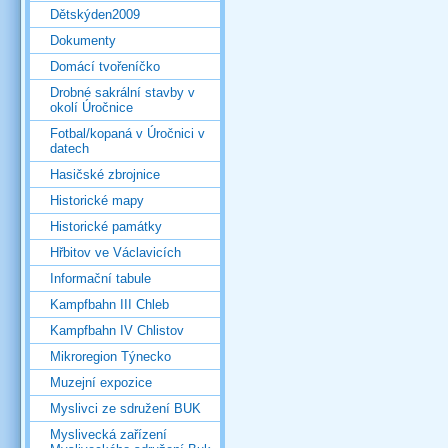
Dětskýden2009
Dokumenty
Domácí tvořeníčko
Drobné sakrální stavby v
okolí Úročnice
Fotbal/kopaná v Úročnici v
datech
Hasičské zbrojnice
Historické mapy
Historické památky
Hřbitov ve Václavicích
Informační tabule
Kampfbahn III Chleb
Kampfbahn IV Chlistov
Mikroregion Týnecko
Muzejní expozice
Myslivci ze sdružení BUK
Myslivecká zařízení