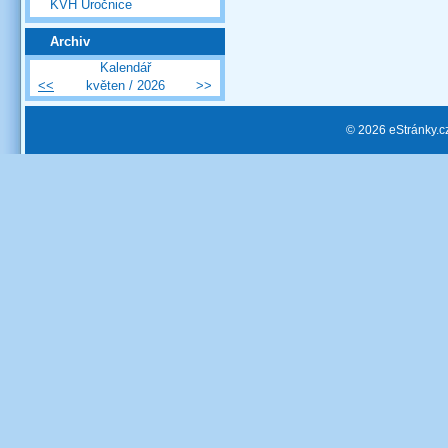
KVH Úročnice
Archiv
Kalendář
<<
květen / 2026
>>
© 2026 eStránky.c