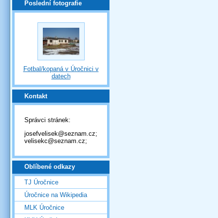
Poslední fotografie
Fotbal/kopaná v Úročnici v
datech
Kontakt
Správci stránek:
josefvelisek@seznam.cz;
velisekc@seznam.cz;
Oblíbené odkazy
TJ Úročnice
Úročnice na Wikipedia
MLK Úročnice