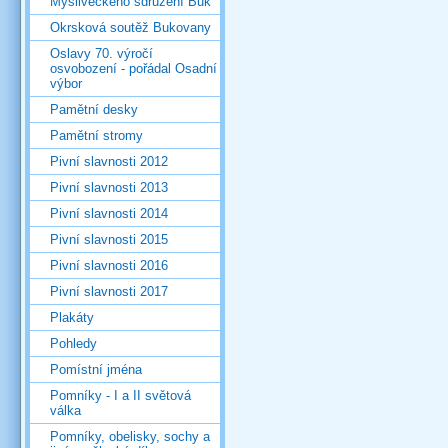
Mysliveckého sdružení Buk
Okrsková soutěž Bukovany
Oslavy 70. výročí
osvobození - pořádal Osadní
výbor
Pamětní desky
Pamětní stromy
Pivní slavnosti 2012
Pivní slavnosti 2013
Pivní slavnosti 2014
Pivní slavnosti 2015
Pivní slavnosti 2016
Pivní slavnosti 2017
Plakáty
Pohledy
Pomístní jména
Pomníky - I a II světová
válka
Pomníky, obelisky, sochy a