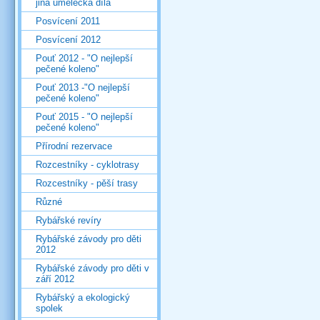
jiná umělecká díla
Posvícení 2011
Posvícení 2012
Pouť 2012 - "O nejlepší
pečené koleno"
Pouť 2013 -"O nejlepší
pečené koleno"
Pouť 2015 - "O nejlepší
pečené koleno"
Přírodní rezervace
Rozcestníky - cyklotrasy
Rozcestníky - pěší trasy
Různé
Rybářské revíry
Rybářské závody pro děti
2012
Rybářské závody pro děti v
září 2012
Rybářský a ekologický
spolek