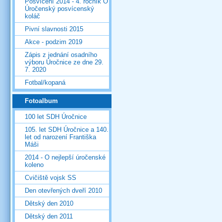
Posvícení 2014 - 4. ročník O
Úročenský posvícenský
koláč
Pivní slavnosti 2015
Akce - podzim 2019
Zápis z jednání osadního
výboru Úročnice ze dne 29.
7. 2020
Fotbal/kopaná
Fotoalbum
100 let SDH Úročnice
105. let SDH Úročnice a 140.
let od narození Františka
Máši
2014 - O nejlepší úročenské
koleno
Cvičiště vojsk SS
Den otevřených dveří 2010
Dětský den 2010
Dětský den 2011