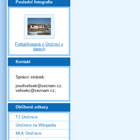
Poslední fotografie
Fotbal/kopaná v Úročnici v
datech
Kontakt
Správci stránek:
josefvelisek@seznam.cz;
velisekc@seznam.cz;
Oblíbené odkazy
TJ Úročnice
Úročnice na Wikipedia
MLK Úročnice