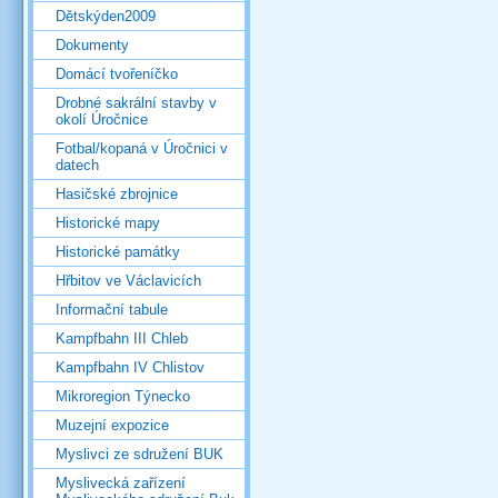
Dětskýden2009
Dokumenty
Domácí tvořeníčko
Drobné sakrální stavby v
okolí Úročnice
Fotbal/kopaná v Úročnici v
datech
Hasičské zbrojnice
Historické mapy
Historické památky
Hřbitov ve Václavicích
Informační tabule
Kampfbahn III Chleb
Kampfbahn IV Chlistov
Mikroregion Týnecko
Muzejní expozice
Myslivci ze sdružení BUK
Myslivecká zařízení