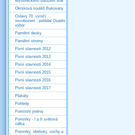
Mysliveckého sdružení Buk
Okrsková soutěž Bukovany
Oslavy 70. výročí
osvobození - pořádal Osadní
výbor
Pamětní desky
Pamětní stromy
Pivní slavnosti 2012
Pivní slavnosti 2013
Pivní slavnosti 2014
Pivní slavnosti 2015
Pivní slavnosti 2016
Pivní slavnosti 2017
Plakáty
Pohledy
Pomístní jména
Pomníky - I a II světová
válka
Pomníky, obelisky, sochy a