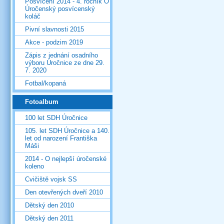
Posvícení 2014 - 4. ročník O
Úročenský posvícenský
koláč
Pivní slavnosti 2015
Akce - podzim 2019
Zápis z jednání osadního
výboru Úročnice ze dne 29.
7. 2020
Fotbal/kopaná
Fotoalbum
100 let SDH Úročnice
105. let SDH Úročnice a 140.
let od narození Františka
Máši
2014 - O nejlepší úročenské
koleno
Cvičiště vojsk SS
Den otevřených dveří 2010
Dětský den 2010
Dětský den 2011