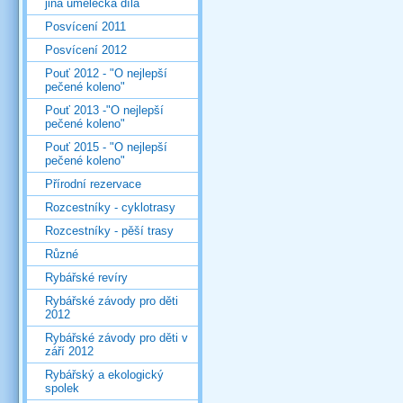
jiná umělecká díla
Posvícení 2011
Posvícení 2012
Pouť 2012 - "O nejlepší
pečené koleno"
Pouť 2013 -"O nejlepší
pečené koleno"
Pouť 2015 - "O nejlepší
pečené koleno"
Přírodní rezervace
Rozcestníky - cyklotrasy
Rozcestníky - pěší trasy
Různé
Rybářské revíry
Rybářské závody pro děti
2012
Rybářské závody pro děti v
září 2012
Rybářský a ekologický
spolek