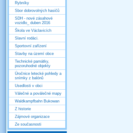
Rybníky
Sbor dobrovolných hasičů
SDH - nové zásahové
vozidlo_ duben 2016
Škola ve Václavicích
Slavní rodáci.
Sportovní zařízení
Stavby na území obce
Technické památky,
pozoruhodné objekty
Úročnice letecké pohledy a
snímky z balónů
Usedlosti v obci
Válečné a poválečné mapy
Waldkampfbahn Bukowan
Z historie
Zájmové organizace
Ze současnosti