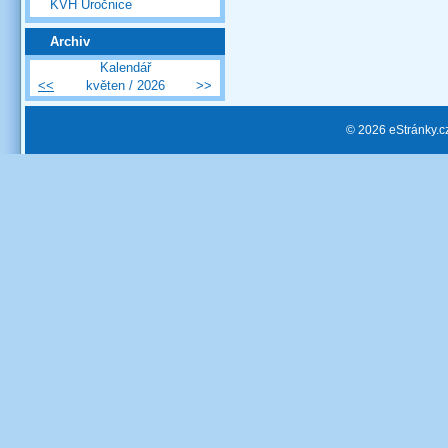
KVH Úročnice
Archiv
Kalendář
<<
květen / 2026
>>
© 2026 eStránky.c