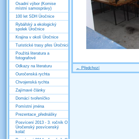
Osadní výbor (Komise
místní samosprávy)
100 let SDH Úročnice
Rybářský a ekologický
spolek Úročnice
Krajina v okolí Úročnice
Turistické trasy přes Úročnici
Použitá literatura a
fotografové
Odkazy na literaturu
← Předchozí
Ouročenská rychta
Chvojenská rychta
Zajímavé články
Domácí tvořeníčko
Pomístní jména
Prezentace_přednášky
Posvícení 2013 - 3. ročník O
Úročenský posvícenský
koláč