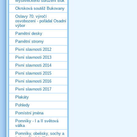
Mysliveckého sdružení Buk
Okrsková soutěž Bukovany
Oslavy 70. výročí
osvobození - pořádal Osadní
výbor
Pamětní desky
Pamětní stromy
Pivní slavnosti 2012
Pivní slavnosti 2013
Pivní slavnosti 2014
Pivní slavnosti 2015
Pivní slavnosti 2016
Pivní slavnosti 2017
Plakáty
Pohledy
Pomístní jména
Pomníky - I a II světová
válka
Pomníky, obelisky, sochy a