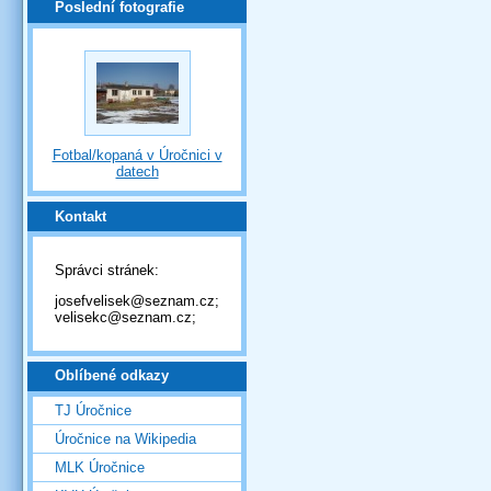
Poslední fotografie
Fotbal/kopaná v Úročnici v
datech
Kontakt
Správci stránek:
josefvelisek@seznam.cz;
velisekc@seznam.cz;
Oblíbené odkazy
TJ Úročnice
Úročnice na Wikipedia
MLK Úročnice