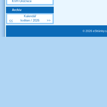
KVH Úročnice
Archiv
Kalendář
<<
květen / 2026
>>
© 2026 eStránky.c