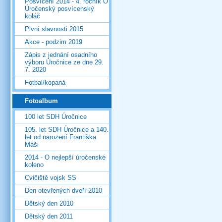
Posvícení 2014 - 4. ročník O
Úročenský posvícenský
koláč
Pivní slavnosti 2015
Akce - podzim 2019
Zápis z jednání osadního
výboru Úročnice ze dne 29.
7. 2020
Fotbal/kopaná
Fotoalbum
100 let SDH Úročnice
105. let SDH Úročnice a 140.
let od narození Františka
Máši
2014 - O nejlepší úročenské
koleno
Cvičiště vojsk SS
Den otevřených dveří 2010
Dětský den 2010
Dětský den 2011