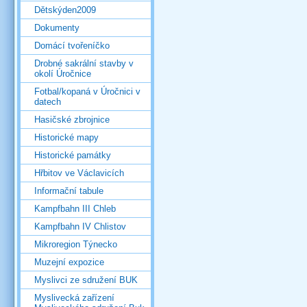
Dětskýden2009
Dokumenty
Domácí tvořeníčko
Drobné sakrální stavby v
okolí Úročnice
Fotbal/kopaná v Úročnici v
datech
Hasičské zbrojnice
Historické mapy
Historické památky
Hřbitov ve Václavicích
Informační tabule
Kampfbahn III Chleb
Kampfbahn IV Chlistov
Mikroregion Týnecko
Muzejní expozice
Myslivci ze sdružení BUK
Myslivecká zařízení