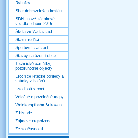
Rybníky
Sbor dobrovolných hasičů
SDH - nové zásahové
vozidlo_ duben 2016
Škola ve Václavicích
Slavní rodáci.
Sportovní zařízení
Stavby na území obce
Technické památky,
pozoruhodné objekty
Úročnice letecké pohledy a
snímky z balónů
Usedlosti v obci
Válečné a poválečné mapy
Waldkampfbahn Bukowan
Z historie
Zájmové organizace
Ze současnosti