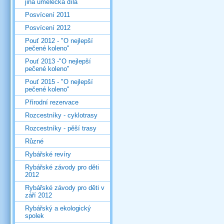
jiná umělecká díla
Posvícení 2011
Posvícení 2012
Pouť 2012 - "O nejlepší
pečené koleno"
Pouť 2013 -"O nejlepší
pečené koleno"
Pouť 2015 - "O nejlepší
pečené koleno"
Přírodní rezervace
Rozcestníky - cyklotrasy
Rozcestníky - pěší trasy
Různé
Rybářské revíry
Rybářské závody pro děti
2012
Rybářské závody pro děti v
září 2012
Rybářský a ekologický
spolek