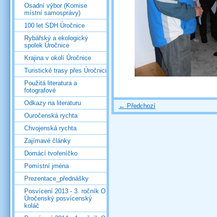
Osadní výbor (Komise
místní samosprávy)
100 let SDH Úročnice
Rybářský a ekologický
spolek Úročnice
Krajina v okolí Úročnice
Turistické trasy přes Úročnici
Použitá literatura a
fotografové
Odkazy na literaturu
← Předchozí
Ouročenská rychta
Chvojenská rychta
Zajímavé články
Domácí tvořeníčko
Pomístní jména
Prezentace_přednášky
Posvícení 2013 - 3. ročník O
Úročenský posvícenský
koláč