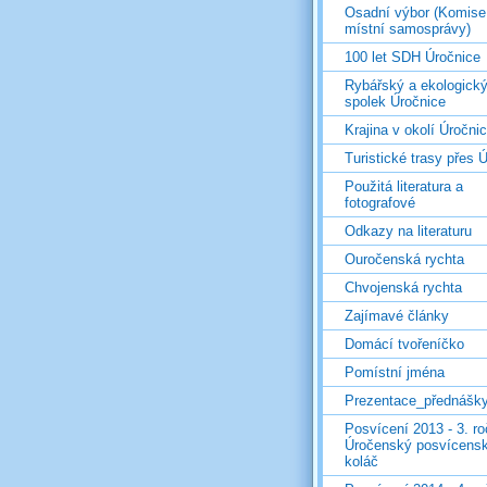
Osadní výbor (Komise
místní samosprávy)
100 let SDH Úročnice
Rybářský a ekologick
spolek Úročnice
Krajina v okolí Úročni
Turistické trasy přes Ú
Použitá literatura a
fotografové
Odkazy na literaturu
Ouročenská rychta
Chvojenská rychta
Zajímavé články
Domácí tvořeníčko
Pomístní jména
Prezentace_přednášk
Posvícení 2013 - 3. r
Úročenský posvícens
koláč