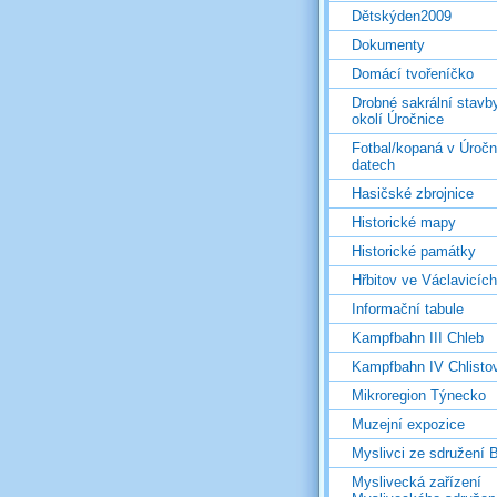
Dětskýden2009
Dokumenty
Domácí tvořeníčko
Drobné sakrální stavb
okolí Úročnice
Fotbal/kopaná v Úročn
datech
Hasičské zbrojnice
Historické mapy
Historické památky
Hřbitov ve Václavicích
Informační tabule
Kampfbahn III Chleb
Kampfbahn IV Chlisto
Mikroregion Týnecko
Muzejní expozice
Myslivci ze sdružení
Myslivecká zařízení