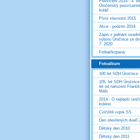
Posvícení 2014 - 4. r
Úročenský posvícens
koláč
Pivní slavnosti 2015
Akce - podzim 2019
Zápis z jednání osadn
výboru Úročnice ze dn
7. 2020
Fotbal/kopaná
Fotoalbum
100 let SDH Úročnice
105. let SDH Úročnice
let od narození Franti
Máši
2014 - O nejlepší úro
koleno
Cvičiště vojsk SS
Den otevřených dveří
Dětský den 2010
Dětský den 2011