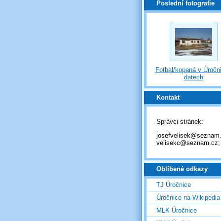
Poslední fotografie
Fotbal/kopaná v Úročni
datech
Kontakt
Správci stránek:
josefvelisek@seznam.
velisekc@seznam.cz;
Oblíbené odkazy
TJ Úročnice
Úročnice na Wikipedia
MLK Úročnice