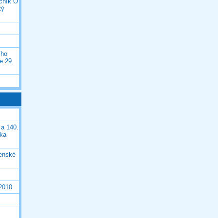
očník O
ký
ího
e 29.
 a 140.
ška
čenské
 2010