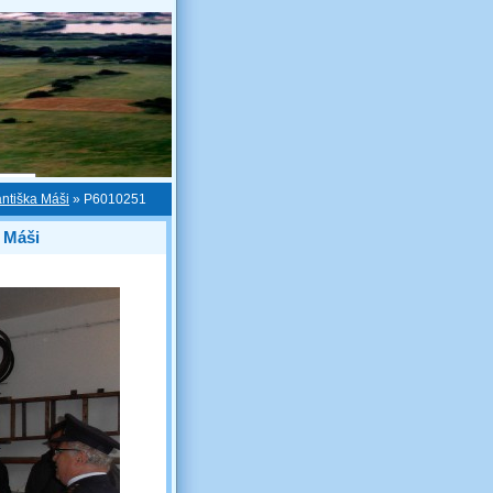
antiška Máši
»
P6010251
a Máši