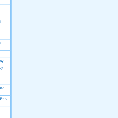
í
í
í
asy
asy
ěti
ěti v
ý