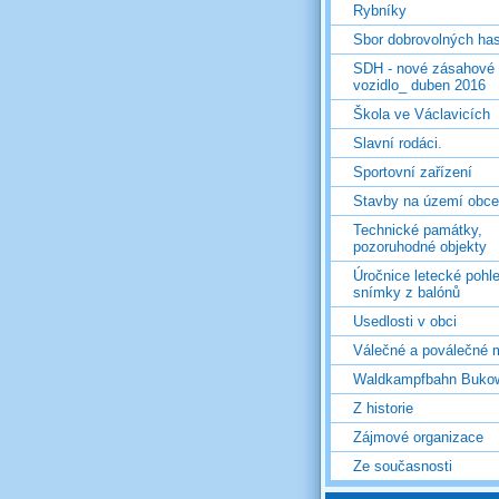
Rybníky
Sbor dobrovolných ha
SDH - nové zásahové
vozidlo_ duben 2016
Škola ve Václavicích
Slavní rodáci.
Sportovní zařízení
Stavby na území obce
Technické památky,
pozoruhodné objekty
Úročnice letecké pohl
snímky z balónů
Usedlosti v obci
Válečné a poválečné 
Waldkampfbahn Buko
Z historie
Zájmové organizace
Ze současnosti