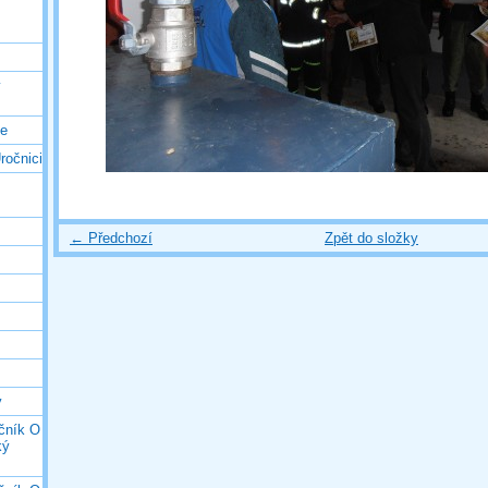
ý
ce
ročnici
← Předchozí
Zpět do složky
y
očník O
ký