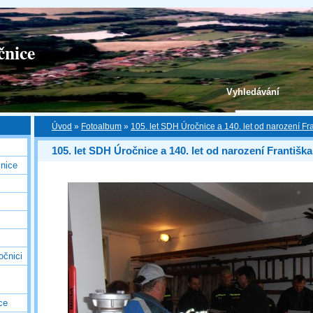
čnice
Vyhledávání
Úvod
»
Fotoalbum
»
105. let SDH Úročnice a 140. let od narození Fr
105. let SDH Úročnice a 140. let od narození Františk
nice
očnici
ce