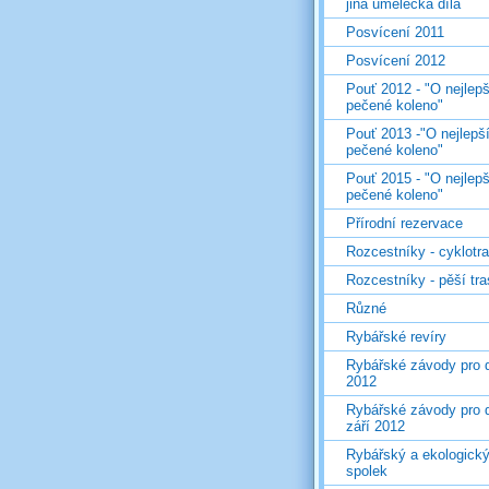
jiná umělecká díla
Posvícení 2011
Posvícení 2012
Pouť 2012 - "O nejlepš
pečené koleno"
Pouť 2013 -"O nejlepš
pečené koleno"
Pouť 2015 - "O nejlepš
pečené koleno"
Přírodní rezervace
Rozcestníky - cyklotr
Rozcestníky - pěší tr
Různé
Rybářské revíry
Rybářské závody pro d
2012
Rybářské závody pro d
září 2012
Rybářský a ekologick
spolek