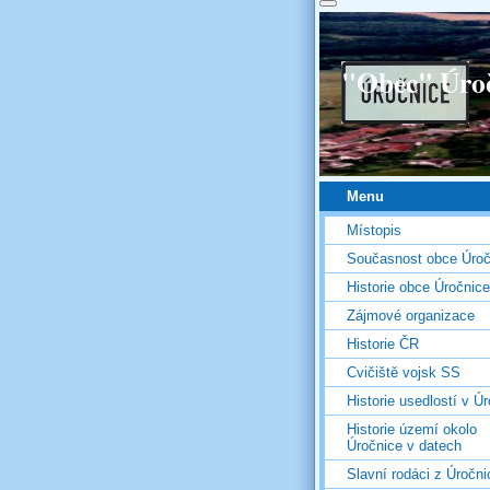
"Obec" Úro
Menu
Místopis
Současnost obce Úroč
Historie obce Úročnice
Zájmové organizace
Historie ČR
Cvičiště vojsk SS
Historie usedlostí v Úr
Historie území okolo
Úročnice v datech
Slavní rodáci z Úročni