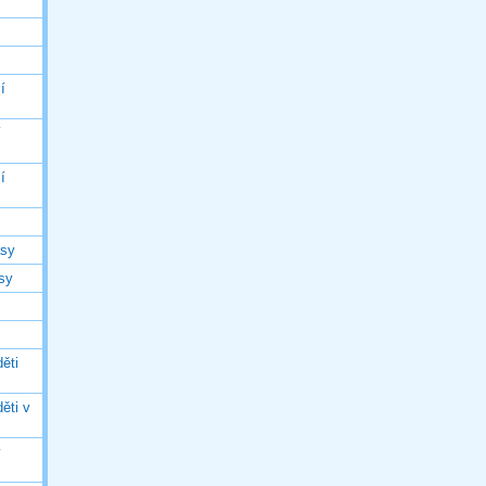
í
í
í
asy
asy
ěti
ěti v
ý