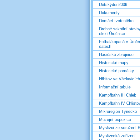
Dětskýden2009
Dokumenty
Domácí tvořeníčko
Drobné sakrální stavb
okolí Úročnice
Fotbal/kopaná v Úročn
datech
Hasičské zbrojnice
Historické mapy
Historické památky
Hřbitov ve Václavicích
Informační tabule
Kampfbahn III Chleb
Kampfbahn IV Chlisto
Mikroregion Týnecko
Muzejní expozice
Myslivci ze sdružení
Myslivecká zařízení