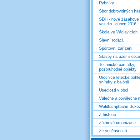
Rybníky
Sbor dobrovolných ha
SDH - nové zásahové
vozidlo_ duben 2016
Škola ve Václavicích
Slavní rodáci.
Sportovní zařízení
Stavby na území obce
Technické památky,
pozoruhodné objekty
Úročnice letecké pohl
snímky z balónů
Usedlosti v obci
Válečné a poválečné 
Waldkampfbahn Buko
Z historie
Zájmové organizace
Ze současnosti