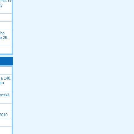
očník O
ký
ího
e 29.
 a 140.
ška
čenské
 2010