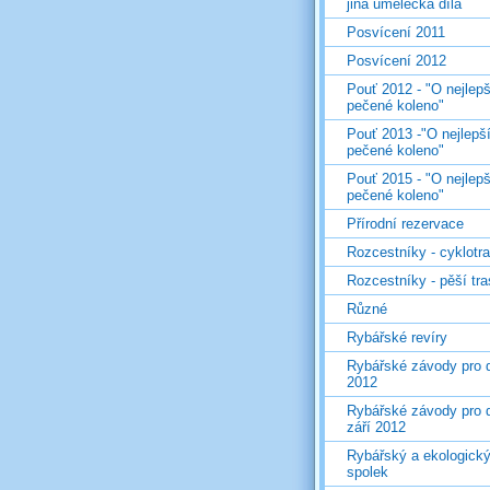
jiná umělecká díla
Posvícení 2011
Posvícení 2012
Pouť 2012 - "O nejlepš
pečené koleno"
Pouť 2013 -"O nejlepš
pečené koleno"
Pouť 2015 - "O nejlepš
pečené koleno"
Přírodní rezervace
Rozcestníky - cyklotr
Rozcestníky - pěší tr
Různé
Rybářské revíry
Rybářské závody pro d
2012
Rybářské závody pro d
září 2012
Rybářský a ekologick
spolek