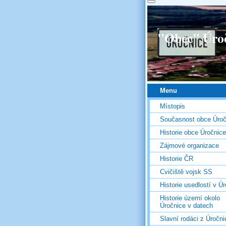
"Obec" Úro
Menu
Místopis
Současnost obce Úroč
Historie obce Úročnice
Zájmové organizace
Historie ČR
Cvičiště vojsk SS
Historie usedlostí v Úr
Historie území okolo
Úročnice v datech
Slavní rodáci z Úročni