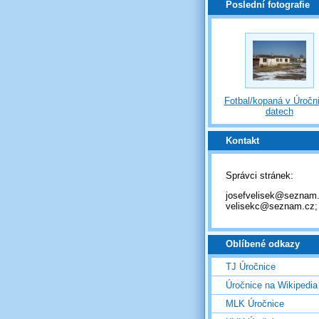
Poslední fotografie
Fotbal/kopaná v Úročni
datech
Kontakt
Správci stránek:
josefvelisek@seznam.
velisekc@seznam.cz;
Oblíbené odkazy
TJ Úročnice
Úročnice na Wikipedia
MLK Úročnice