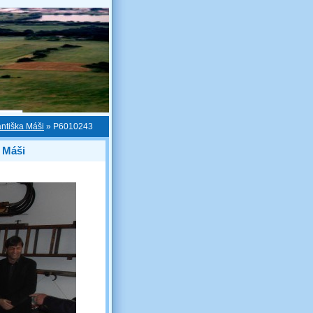
antiška Máši
»
P6010243
a Máši