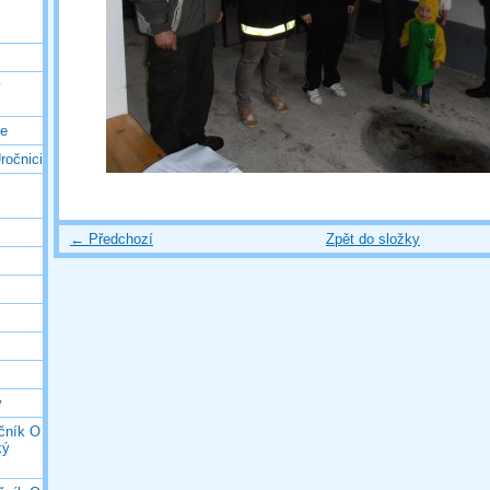
ý
ce
ročnici
← Předchozí
Zpět do složky
y
očník O
ký