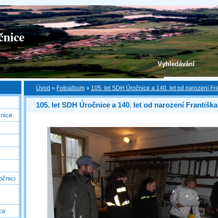
čnice
Vyhledávání
Úvod
»
Fotoalbum
»
105. let SDH Úročnice a 140. let od narození Fr
105. let SDH Úročnice a 140. let od narození Františk
nice
očnici
ce