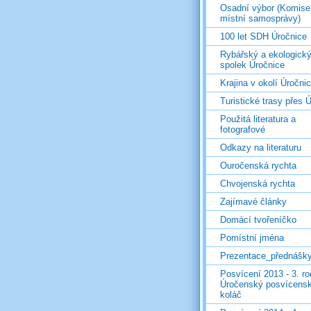
Osadní výbor (Komise
místní samosprávy)
100 let SDH Úročnice
Rybářský a ekologick
spolek Úročnice
Krajina v okolí Úročni
Turistické trasy přes Ú
Použitá literatura a
fotografové
Odkazy na literaturu
Ouročenská rychta
Chvojenská rychta
Zajímavé články
Domácí tvořeníčko
Pomístní jména
Prezentace_přednášk
Posvícení 2013 - 3. r
Úročenský posvícens
koláč