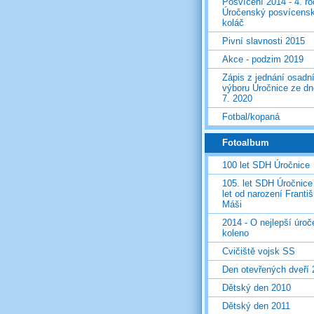
Posvícení 2014 - 4. r
Úročenský posvícens
koláč
Pivní slavnosti 2015
Akce - podzim 2019
Zápis z jednání osadn
výboru Úročnice ze dn
7. 2020
Fotbal/kopaná
Fotoalbum
100 let SDH Úročnice
105. let SDH Úročnice
let od narození Franti
Máši
2014 - O nejlepší úro
koleno
Cvičiště vojsk SS
Den otevřených dveří
Dětský den 2010
Dětský den 2011