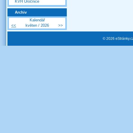
KVH Úročnice
Archiv
Kalendář
<<
květen / 2026
>>
© 2026 eStránky.c