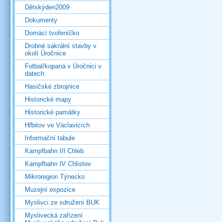
Dětskýden2009
Dokumenty
Domácí tvořeníčko
Drobné sakrální stavby v
okolí Úročnice
Fotbal/kopaná v Úročnici v
datech
Hasičské zbrojnice
Historické mapy
Historické památky
Hřbitov ve Václavicích
Informační tabule
Kampfbahn III Chleb
Kampfbahn IV Chlistov
Mikroregion Týnecko
Muzejní expozice
Myslivci ze sdružení BUK
Myslivecká zařízení