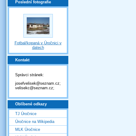
Poslední fotografie
Fotbal/kopaná v Úročnici v
datech
Kontakt
Správci stránek:
josefvelisek@seznam.cz;
velisekc@seznam.cz;
Oblíbené odkazy
TJ Úročnice
Úročnice na Wikipedia
MLK Úročnice