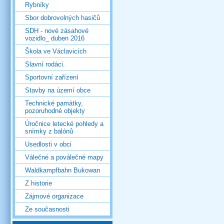
Rybníky
Sbor dobrovolných hasičů
SDH - nové zásahové
vozidlo_ duben 2016
Škola ve Václavicích
Slavní rodáci.
Sportovní zařízení
Stavby na území obce
Technické památky,
pozoruhodné objekty
Úročnice letecké pohledy a
snímky z balónů
Usedlosti v obci
Válečné a poválečné mapy
Waldkampfbahn Bukowan
Z historie
Zájmové organizace
Ze současnosti