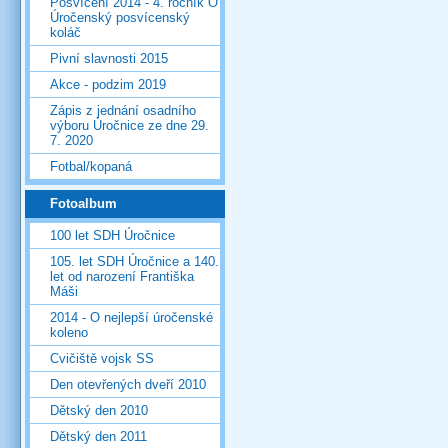
Posvícení 2014 - 4. ročník O
Úročenský posvícenský
koláč
Pivní slavnosti 2015
Akce - podzim 2019
Zápis z jednání osadního
výboru Úročnice ze dne 29.
7. 2020
Fotbal/kopaná
Fotoalbum
100 let SDH Úročnice
105. let SDH Úročnice a 140.
let od narození Františka
Máši
2014 - O nejlepší úročenské
koleno
Cvičiště vojsk SS
Den otevřených dveří 2010
Dětský den 2010
Dětský den 2011