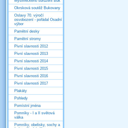
Mysliveckého sdružení Buk
Okrsková soutěž Bukovany
Oslavy 70. výročí
osvobození - pořádal Osadní
výbor
Pamětní desky
Pamětní stromy
Pivní slavnosti 2012
Pivní slavnosti 2013
Pivní slavnosti 2014
Pivní slavnosti 2015
Pivní slavnosti 2016
Pivní slavnosti 2017
Plakáty
Pohledy
Pomístní jména
Pomníky - I a II světová
válka
Pomníky, obelisky, sochy a