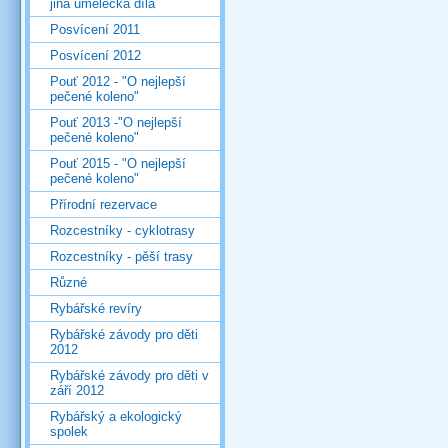
jiná umělecká díla
Posvícení 2011
Posvícení 2012
Pouť 2012 - "O nejlepší
pečené koleno"
Pouť 2013 -"O nejlepší
pečené koleno"
Pouť 2015 - "O nejlepší
pečené koleno"
Přírodní rezervace
Rozcestníky - cyklotrasy
Rozcestníky - pěší trasy
Různé
Rybářské revíry
Rybářské závody pro děti
2012
Rybářské závody pro děti v
září 2012
Rybářský a ekologický
spolek