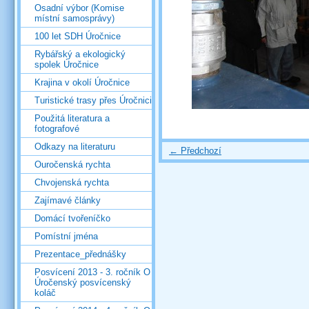
Osadní výbor (Komise
místní samosprávy)
100 let SDH Úročnice
Rybářský a ekologický
spolek Úročnice
Krajina v okolí Úročnice
Turistické trasy přes Úročnici
Použitá literatura a
fotografové
Odkazy na literaturu
← Předchozí
Ouročenská rychta
Chvojenská rychta
Zajímavé články
Domácí tvořeníčko
Pomístní jména
Prezentace_přednášky
Posvícení 2013 - 3. ročník O
Úročenský posvícenský
koláč