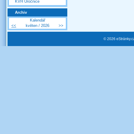
KVH Úročnice
Archiv
Kalendář
<<
květen / 2026
>>
© 2026 eStránky.c