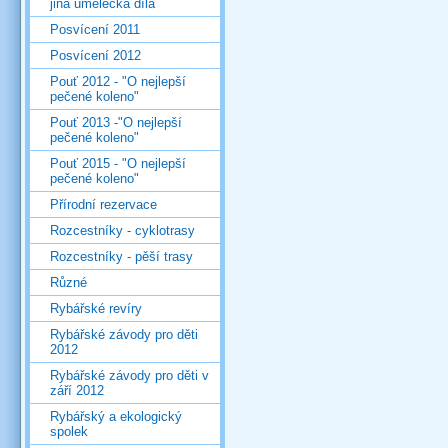
jiná umělecká díla
Posvícení 2011
Posvícení 2012
Pouť 2012 - "O nejlepší
pečené koleno"
Pouť 2013 -"O nejlepší
pečené koleno"
Pouť 2015 - "O nejlepší
pečené koleno"
Přírodní rezervace
Rozcestníky - cyklotrasy
Rozcestníky - pěší trasy
Různé
Rybářské revíry
Rybářské závody pro děti
2012
Rybářské závody pro děti v
září 2012
Rybářský a ekologický
spolek