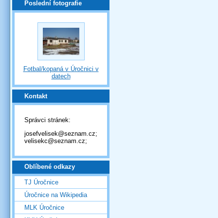
Poslední fotografie
Fotbal/kopaná v Úročnici v
datech
Kontakt
Správci stránek:
josefvelisek@seznam.cz;
velisekc@seznam.cz;
Oblíbené odkazy
TJ Úročnice
Úročnice na Wikipedia
MLK Úročnice