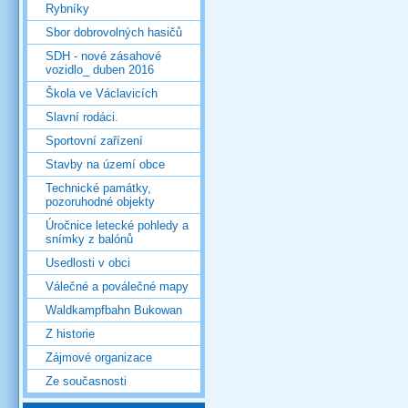
Rybníky
Sbor dobrovolných hasičů
SDH - nové zásahové
vozidlo_ duben 2016
Škola ve Václavicích
Slavní rodáci.
Sportovní zařízení
Stavby na území obce
Technické památky,
pozoruhodné objekty
Úročnice letecké pohledy a
snímky z balónů
Usedlosti v obci
Válečné a poválečné mapy
Waldkampfbahn Bukowan
Z historie
Zájmové organizace
Ze současnosti