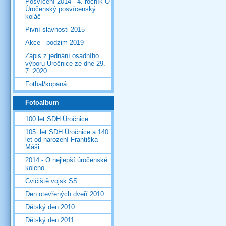
Posvícení 2014 - 4. ročník O
Úročenský posvícenský
koláč
Pivní slavnosti 2015
Akce - podzim 2019
Zápis z jednání osadního
výboru Úročnice ze dne 29.
7. 2020
Fotbal/kopaná
Fotoalbum
100 let SDH Úročnice
105. let SDH Úročnice a 140.
let od narození Františka
Máši
2014 - O nejlepší úročenské
koleno
Cvičiště vojsk SS
Den otevřených dveří 2010
Dětský den 2010
Dětský den 2011