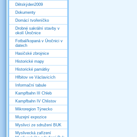
Dětskýden2009
Dokumenty
Domácí tvořeníčko
Drobné sakrální stavby v
okolí Úročnice
Fotbal/kopaná v Úročnici v
datech
Hasičské zbrojnice
Historické mapy
Historické památky
Hřbitov ve Václavicích
Informační tabule
Kampfbahn III Chleb
Kampfbahn IV Chlistov
Mikroregion Týnecko
Muzejní expozice
Myslivci ze sdružení BUK
Myslivecká zařízení