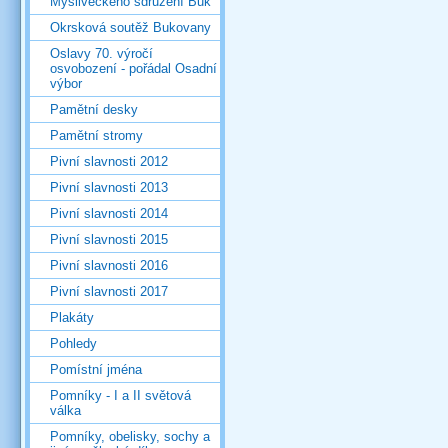
Mysliveckého sdružení Buk
Okrsková soutěž Bukovany
Oslavy 70. výročí
osvobození - pořádal Osadní
výbor
Pamětní desky
Pamětní stromy
Pivní slavnosti 2012
Pivní slavnosti 2013
Pivní slavnosti 2014
Pivní slavnosti 2015
Pivní slavnosti 2016
Pivní slavnosti 2017
Plakáty
Pohledy
Pomístní jména
Pomníky - I a II světová
válka
Pomníky, obelisky, sochy a