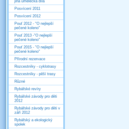
jiná umělecká díla
Posvícení 2011
Posvícení 2012
Pouť 2012 - "O nejlepší
pečené koleno"
Pouť 2013 -"O nejlepší
pečené koleno"
Pouť 2015 - "O nejlepší
pečené koleno"
Přírodní rezervace
Rozcestníky - cyklotrasy
Rozcestníky - pěší trasy
Různé
Rybářské revíry
Rybářské závody pro děti
2012
Rybářské závody pro děti v
září 2012
Rybářský a ekologický
spolek