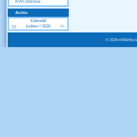
KVH Úročnice
Archiv
Kalendář
<<
květen / 2026
>>
© 2026 eStránky.c