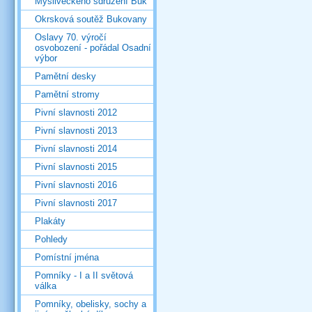
Mysliveckého sdružení Buk
Okrsková soutěž Bukovany
Oslavy 70. výročí
osvobození - pořádal Osadní
výbor
Pamětní desky
Pamětní stromy
Pivní slavnosti 2012
Pivní slavnosti 2013
Pivní slavnosti 2014
Pivní slavnosti 2015
Pivní slavnosti 2016
Pivní slavnosti 2017
Plakáty
Pohledy
Pomístní jména
Pomníky - I a II světová
válka
Pomníky, obelisky, sochy a