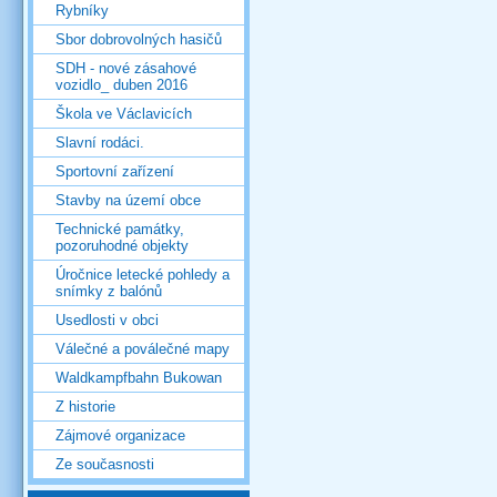
Rybníky
Sbor dobrovolných hasičů
SDH - nové zásahové
vozidlo_ duben 2016
Škola ve Václavicích
Slavní rodáci.
Sportovní zařízení
Stavby na území obce
Technické památky,
pozoruhodné objekty
Úročnice letecké pohledy a
snímky z balónů
Usedlosti v obci
Válečné a poválečné mapy
Waldkampfbahn Bukowan
Z historie
Zájmové organizace
Ze současnosti