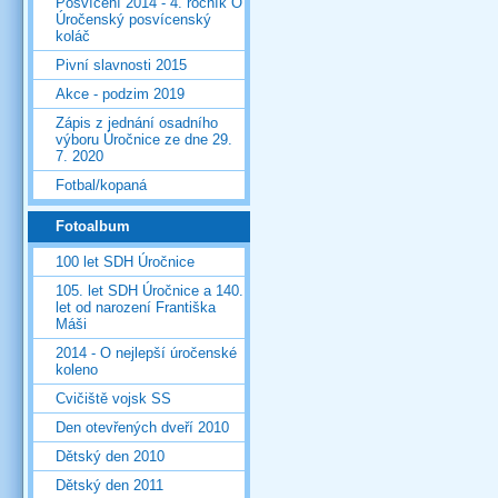
Posvícení 2014 - 4. ročník O
Úročenský posvícenský
koláč
Pivní slavnosti 2015
Akce - podzim 2019
Zápis z jednání osadního
výboru Úročnice ze dne 29.
7. 2020
Fotbal/kopaná
Fotoalbum
100 let SDH Úročnice
105. let SDH Úročnice a 140.
let od narození Františka
Máši
2014 - O nejlepší úročenské
koleno
Cvičiště vojsk SS
Den otevřených dveří 2010
Dětský den 2010
Dětský den 2011