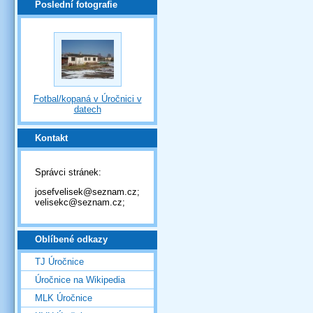
Poslední fotografie
Fotbal/kopaná v Úročnici v
datech
Kontakt
Správci stránek:
josefvelisek@seznam.cz;
velisekc@seznam.cz;
Oblíbené odkazy
TJ Úročnice
Úročnice na Wikipedia
MLK Úročnice