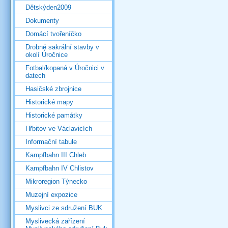
Dětskýden2009
Dokumenty
Domácí tvořeníčko
Drobné sakrální stavby v
okolí Úročnice
Fotbal/kopaná v Úročnici v
datech
Hasičské zbrojnice
Historické mapy
Historické památky
Hřbitov ve Václavicích
Informační tabule
Kampfbahn III Chleb
Kampfbahn IV Chlistov
Mikroregion Týnecko
Muzejní expozice
Myslivci ze sdružení BUK
Myslivecká zařízení