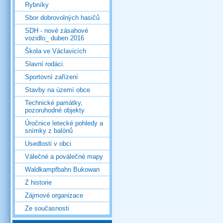
Rybníky
Sbor dobrovolných hasičů
SDH - nové zásahové
vozidlo_ duben 2016
Škola ve Václavicích
Slavní rodáci.
Sportovní zařízení
Stavby na území obce
Technické památky,
pozoruhodné objekty
Úročnice letecké pohledy a
snímky z balónů
Usedlosti v obci
Válečné a poválečné mapy
Waldkampfbahn Bukowan
Z historie
Zájmové organizace
Ze současnosti