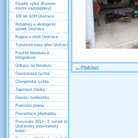
Osadní výbor (Komise
místní samosprávy)
100 let SDH Úročnice
Rybářský a ekologický
spolek Úročnice
Krajina v okolí Úročnice
Turistické trasy přes Úročnici
Použitá literatura a
fotografové
Odkazy na literaturu
← Předchozí
Ouročenská rychta
Chvojenská rychta
Zajímavé články
Domácí tvořeníčko
Pomístní jména
Prezentace_přednášky
Posvícení 2013 - 3. ročník O
Úročenský posvícenský
koláč