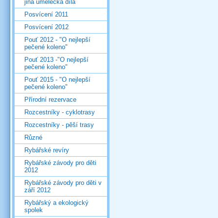
jiná umělecká díla
Posvícení 2011
Posvícení 2012
Pouť 2012 - "O nejlepší
pečené koleno"
Pouť 2013 -"O nejlepší
pečené koleno"
Pouť 2015 - "O nejlepší
pečené koleno"
Přírodní rezervace
Rozcestníky - cyklotrasy
Rozcestníky - pěší trasy
Různé
Rybářské revíry
Rybářské závody pro děti
2012
Rybářské závody pro děti v
září 2012
Rybářský a ekologický
spolek