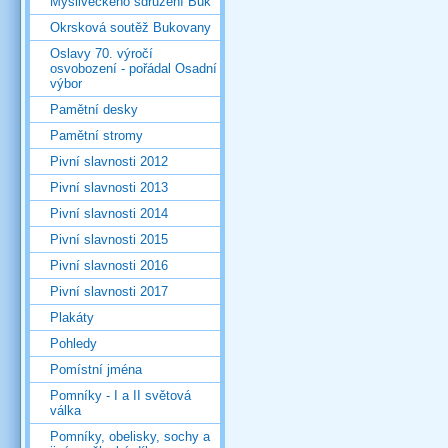
Mysliveckého sdružení Buk
Okrsková soutěž Bukovany
Oslavy 70. výročí
osvobození - pořádal Osadní
výbor
Pamětní desky
Pamětní stromy
Pivní slavnosti 2012
Pivní slavnosti 2013
Pivní slavnosti 2014
Pivní slavnosti 2015
Pivní slavnosti 2016
Pivní slavnosti 2017
Plakáty
Pohledy
Pomístní jména
Pomníky - I a II světová
válka
Pomníky, obelisky, sochy a