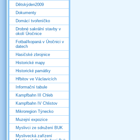
Dětskýden2009
Dokumenty
Domácí tvořeníčko
Drobné sakrální stavby v
okolí Úročnice
Fotbal/kopaná v Úročnici v
datech
Hasičské zbrojnice
Historické mapy
Historické památky
Hřbitov ve Václavicích
Informační tabule
Kampfbahn III Chleb
Kampfbahn IV Chlistov
Mikroregion Týnecko
Muzejní expozice
Myslivci ze sdružení BUK
Myslivecká zařízení