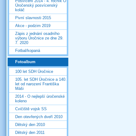
Posvícení 2014 - 4. ročník O
Úročenský posvícenský
koláč
Pivní slavnosti 2015
Akce - podzim 2019
Zápis z jednání osadního
výboru Úročnice ze dne 29.
7. 2020
Fotbal/kopaná
Fotoalbum
100 let SDH Úročnice
105. let SDH Úročnice a 140.
let od narození Františka
Máši
2014 - O nejlepší úročenské
koleno
Cvičiště vojsk SS
Den otevřených dveří 2010
Dětský den 2010
Dětský den 2011