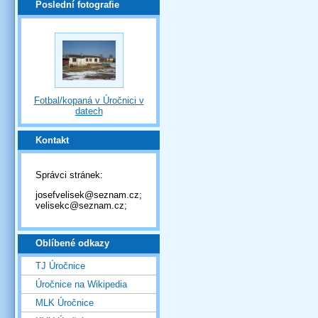
Poslední fotografie
Fotbal/kopaná v Úročnici v
datech
Kontakt
Správci stránek:
josefvelisek@seznam.cz;
velisekc@seznam.cz;
Oblíbené odkazy
TJ Úročnice
Úročnice na Wikipedia
MLK Úročnice