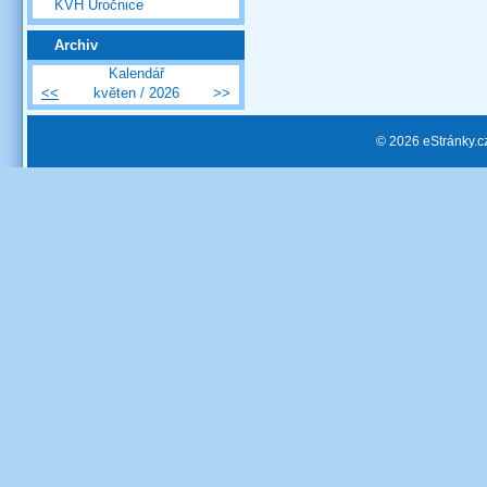
KVH Úročnice
Archiv
Kalendář
<<
květen / 2026
>>
© 2026 eStránky.c