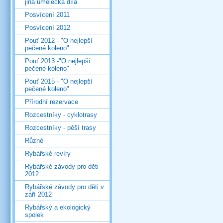
jiná umělecká díla
Posvícení 2011
Posvícení 2012
Pouť 2012 - "O nejlepší
pečené koleno"
Pouť 2013 -"O nejlepší
pečené koleno"
Pouť 2015 - "O nejlepší
pečené koleno"
Přírodní rezervace
Rozcestníky - cyklotrasy
Rozcestníky - pěší trasy
Různé
Rybářské revíry
Rybářské závody pro děti
2012
Rybářské závody pro děti v
září 2012
Rybářský a ekologický
spolek