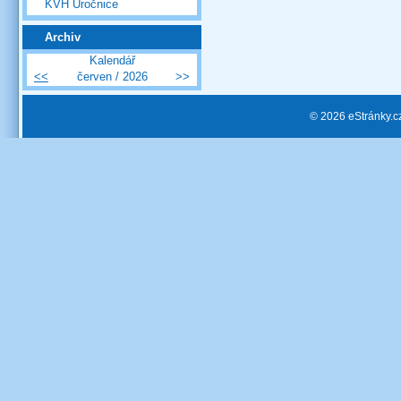
KVH Úročnice
Archiv
Kalendář
<<
červen / 2026
>>
© 2026 eStránky.c