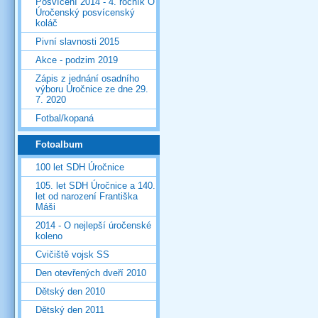
Posvícení 2014 - 4. ročník O
Úročenský posvícenský
koláč
Pivní slavnosti 2015
Akce - podzim 2019
Zápis z jednání osadního
výboru Úročnice ze dne 29.
7. 2020
Fotbal/kopaná
Fotoalbum
100 let SDH Úročnice
105. let SDH Úročnice a 140.
let od narození Františka
Máši
2014 - O nejlepší úročenské
koleno
Cvičiště vojsk SS
Den otevřených dveří 2010
Dětský den 2010
Dětský den 2011