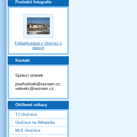
Poslední fotografie
Fotbal/kopaná v Úročnici v
datech
Kontakt
Správci stránek:
josefvelisek@seznam.cz;
velisekc@seznam.cz;
Oblíbené odkazy
TJ Úročnice
Úročnice na Wikipedia
MLK Úročnice