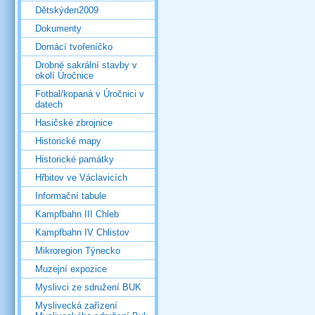
Dětskýden2009
Dokumenty
Domácí tvořeníčko
Drobné sakrální stavby v
okolí Úročnice
Fotbal/kopaná v Úročnici v
datech
Hasičské zbrojnice
Historické mapy
Historické památky
Hřbitov ve Václavicích
Informační tabule
Kampfbahn III Chleb
Kampfbahn IV Chlistov
Mikroregion Týnecko
Muzejní expozice
Myslivci ze sdružení BUK
Myslivecká zařízení