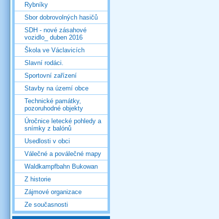
Rybníky
Sbor dobrovolných hasičů
SDH - nové zásahové
vozidlo_ duben 2016
Škola ve Václavicích
Slavní rodáci.
Sportovní zařízení
Stavby na území obce
Technické památky,
pozoruhodné objekty
Úročnice letecké pohledy a
snímky z balónů
Usedlosti v obci
Válečné a poválečné mapy
Waldkampfbahn Bukowan
Z historie
Zájmové organizace
Ze současnosti