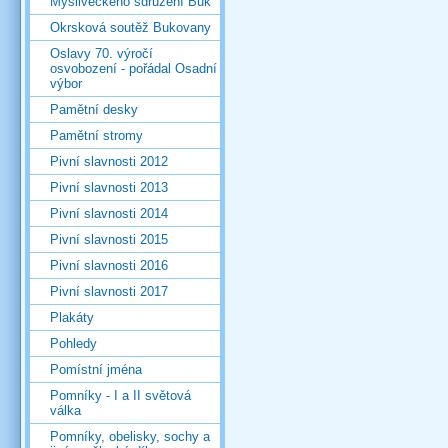
Mysliveckého sdružení Buk
Okrsková soutěž Bukovany
Oslavy 70. výročí
osvobození - pořádal Osadní
výbor
Pamětní desky
Pamětní stromy
Pivní slavnosti 2012
Pivní slavnosti 2013
Pivní slavnosti 2014
Pivní slavnosti 2015
Pivní slavnosti 2016
Pivní slavnosti 2017
Plakáty
Pohledy
Pomístní jména
Pomníky - I a II světová
válka
Pomníky, obelisky, sochy a