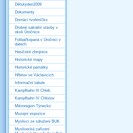
Dětskýden2009
Dokumenty
Domácí tvořeníčko
Drobné sakrální stavby v
okolí Úročnice
Fotbal/kopaná v Úročnici v
datech
Hasičské zbrojnice
Historické mapy
Historické památky
Hřbitov ve Václavicích
Informační tabule
Kampfbahn III Chleb
Kampfbahn IV Chlistov
Mikroregion Týnecko
Muzejní expozice
Myslivci ze sdružení BUK
Myslivecká zařízení