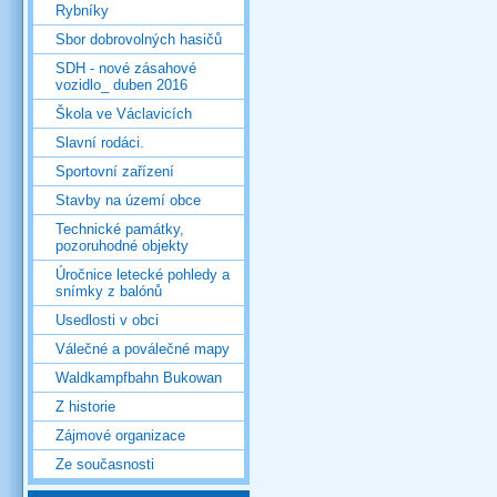
Rybníky
Sbor dobrovolných hasičů
SDH - nové zásahové
vozidlo_ duben 2016
Škola ve Václavicích
Slavní rodáci.
Sportovní zařízení
Stavby na území obce
Technické památky,
pozoruhodné objekty
Úročnice letecké pohledy a
snímky z balónů
Usedlosti v obci
Válečné a poválečné mapy
Waldkampfbahn Bukowan
Z historie
Zájmové organizace
Ze současnosti