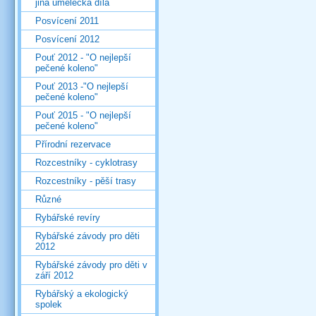
jiná umělecká díla
Posvícení 2011
Posvícení 2012
Pouť 2012 - "O nejlepší
pečené koleno"
Pouť 2013 -"O nejlepší
pečené koleno"
Pouť 2015 - "O nejlepší
pečené koleno"
Přírodní rezervace
Rozcestníky - cyklotrasy
Rozcestníky - pěší trasy
Různé
Rybářské revíry
Rybářské závody pro děti
2012
Rybářské závody pro děti v
září 2012
Rybářský a ekologický
spolek