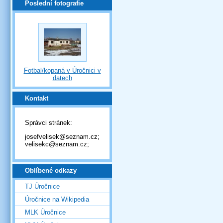
Poslední fotografie
Fotbal/kopaná v Úročnici v
datech
Kontakt
Správci stránek:
josefvelisek@seznam.cz;
velisekc@seznam.cz;
Oblíbené odkazy
TJ Úročnice
Úročnice na Wikipedia
MLK Úročnice