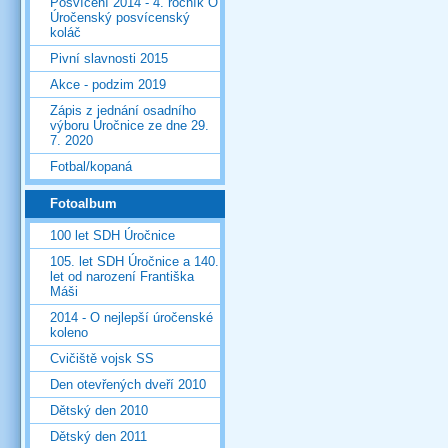
Posvícení 2014 - 4. ročník O
Úročenský posvícenský
koláč
Pivní slavnosti 2015
Akce - podzim 2019
Zápis z jednání osadního
výboru Úročnice ze dne 29.
7. 2020
Fotbal/kopaná
Fotoalbum
100 let SDH Úročnice
105. let SDH Úročnice a 140.
let od narození Františka
Máši
2014 - O nejlepší úročenské
koleno
Cvičiště vojsk SS
Den otevřených dveří 2010
Dětský den 2010
Dětský den 2011