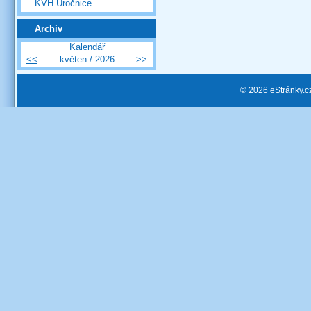
KVH Úročnice
Archiv
Kalendář
<<
květen / 2026
>>
© 2026 eStránky.c