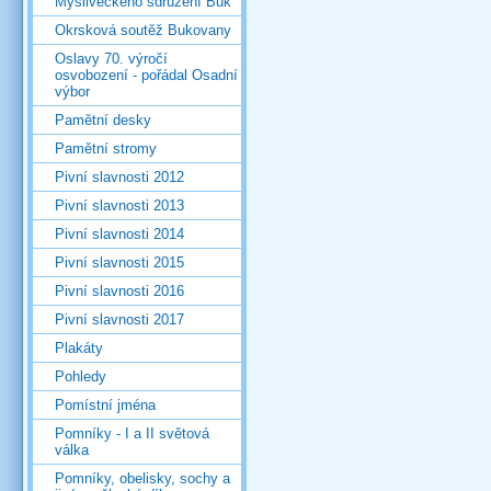
Mysliveckého sdružení Buk
Okrsková soutěž Bukovany
Oslavy 70. výročí
osvobození - pořádal Osadní
výbor
Pamětní desky
Pamětní stromy
Pivní slavnosti 2012
Pivní slavnosti 2013
Pivní slavnosti 2014
Pivní slavnosti 2015
Pivní slavnosti 2016
Pivní slavnosti 2017
Plakáty
Pohledy
Pomístní jména
Pomníky - I a II světová
válka
Pomníky, obelisky, sochy a