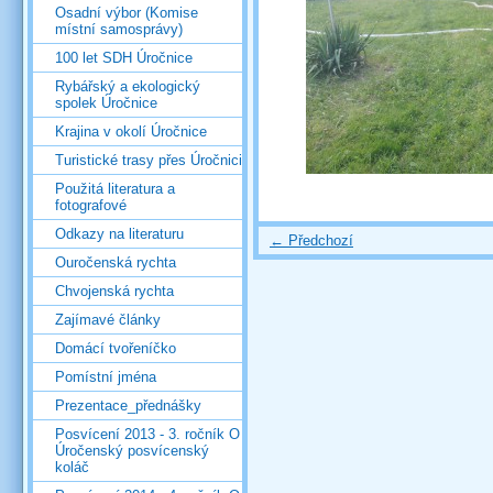
Osadní výbor (Komise
místní samosprávy)
100 let SDH Úročnice
Rybářský a ekologický
spolek Úročnice
Krajina v okolí Úročnice
Turistické trasy přes Úročnici
Použitá literatura a
fotografové
Odkazy na literaturu
← Předchozí
Ouročenská rychta
Chvojenská rychta
Zajímavé články
Domácí tvořeníčko
Pomístní jména
Prezentace_přednášky
Posvícení 2013 - 3. ročník O
Úročenský posvícenský
koláč