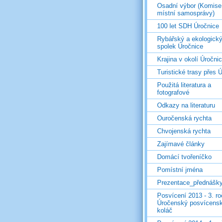
Osadní výbor (Komise
místní samosprávy)
100 let SDH Úročnice
Rybářský a ekologick
spolek Úročnice
Krajina v okolí Úročni
Turistické trasy přes Ú
Použitá literatura a
fotografové
Odkazy na literaturu
Ouročenská rychta
Chvojenská rychta
Zajímavé články
Domácí tvořeníčko
Pomístní jména
Prezentace_přednášk
Posvícení 2013 - 3. r
Úročenský posvícens
koláč