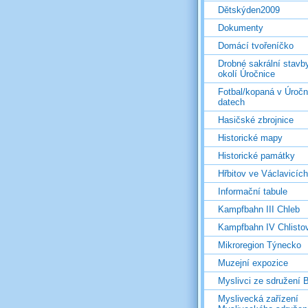
Dětskýden2009
Dokumenty
Domácí tvořeníčko
Drobné sakrální stavb
okolí Úročnice
Fotbal/kopaná v Úročn
datech
Hasičské zbrojnice
Historické mapy
Historické památky
Hřbitov ve Václavicích
Informační tabule
Kampfbahn III Chleb
Kampfbahn IV Chlisto
Mikroregion Týnecko
Muzejní expozice
Myslivci ze sdružení
Myslivecká zařízení