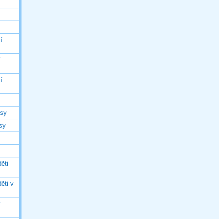
í
í
í
asy
asy
ěti
ěti v
ý