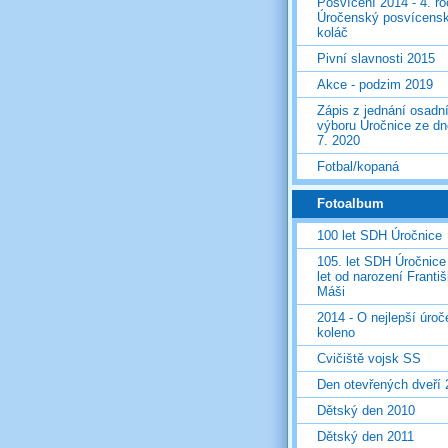
Posvícení 2014 - 4. r
Úročenský posvícens
koláč
Pivní slavnosti 2015
Akce - podzim 2019
Zápis z jednání osadn
výboru Úročnice ze dn
7. 2020
Fotbal/kopaná
Fotoalbum
100 let SDH Úročnice
105. let SDH Úročnice
let od narození Franti
Máši
2014 - O nejlepší úro
koleno
Cvičiště vojsk SS
Den otevřených dveří
Dětský den 2010
Dětský den 2011