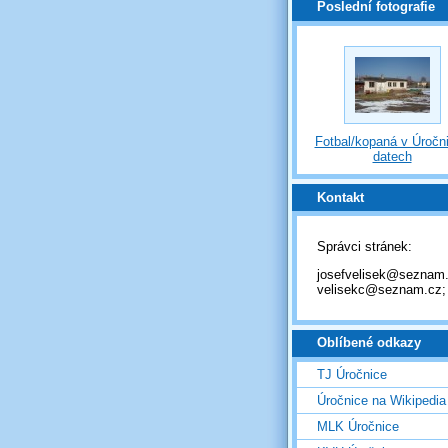
Poslední fotografie
Fotbal/kopaná v Úročni
datech
Kontakt
Správci stránek:
josefvelisek@seznam.
velisekc@seznam.cz;
Oblíbené odkazy
TJ Úročnice
Úročnice na Wikipedia
MLK Úročnice