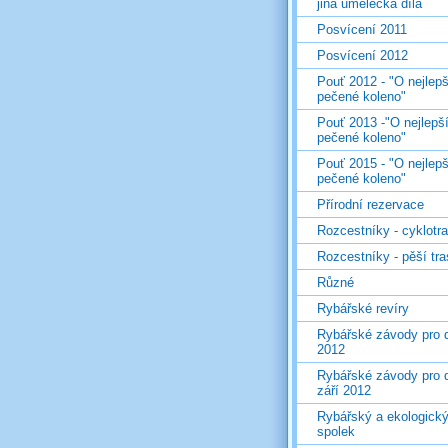
jiná umělecká díla
Posvícení 2011
Posvícení 2012
Pouť 2012 - "O nejlepš
pečené koleno"
Pouť 2013 -"O nejlepš
pečené koleno"
Pouť 2015 - "O nejlepš
pečené koleno"
Přírodní rezervace
Rozcestníky - cyklotr
Rozcestníky - pěší tr
Různé
Rybářské revíry
Rybářské závody pro d
2012
Rybářské závody pro d
září 2012
Rybářský a ekologick
spolek