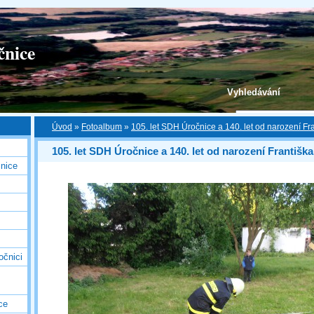
čnice
Vyhledávání
Úvod
»
Fotoalbum
»
105. let SDH Úročnice a 140. let od narození Fr
105. let SDH Úročnice a 140. let od narození Františk
nice
očnici
ce