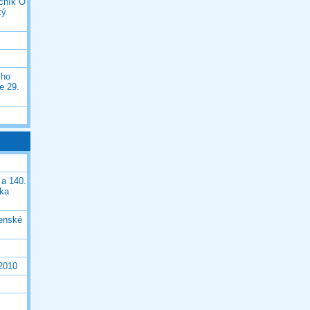
očník O
ký
ího
e 29.
 a 140.
ška
čenské
 2010