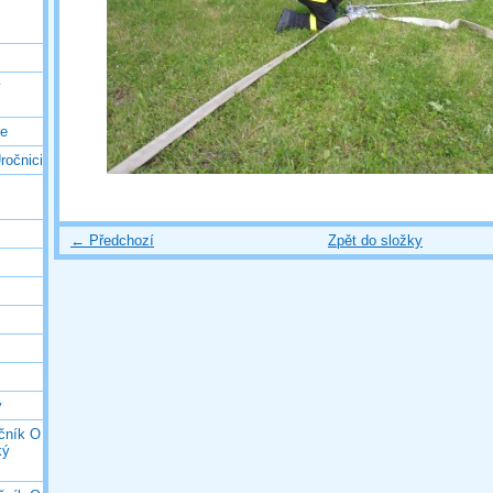
ý
ce
ročnici
← Předchozí
Zpět do složky
y
očník O
ký