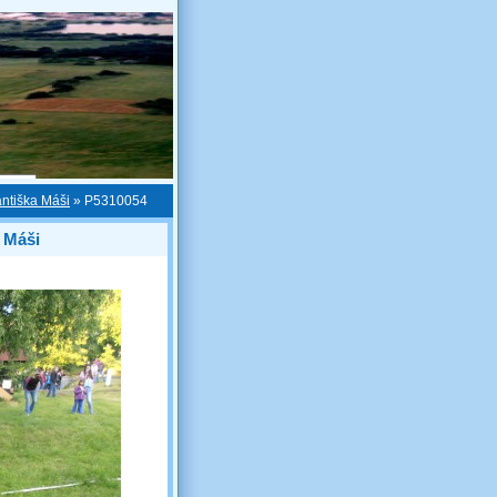
antiška Máši
»
P5310054
a Máši