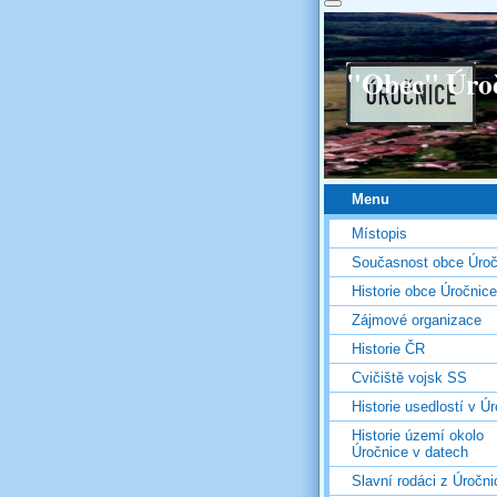
"Obec" Úro
Menu
Místopis
Současnost obce Úroč
Historie obce Úročnice
Zájmové organizace
Historie ČR
Cvičiště vojsk SS
Historie usedlostí v Úr
Historie území okolo
Úročnice v datech
Slavní rodáci z Úročni