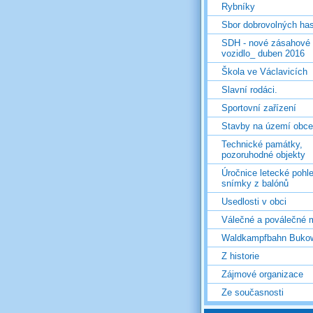
Rybníky
Sbor dobrovolných ha
SDH - nové zásahové
vozidlo_ duben 2016
Škola ve Václavicích
Slavní rodáci.
Sportovní zařízení
Stavby na území obce
Technické památky,
pozoruhodné objekty
Úročnice letecké pohl
snímky z balónů
Usedlosti v obci
Válečné a poválečné 
Waldkampfbahn Buko
Z historie
Zájmové organizace
Ze současnosti