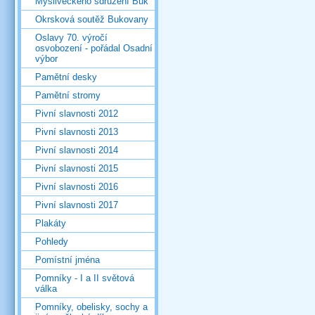
Mysliveckého sdružení Buk
Okrsková soutěž Bukovany
Oslavy 70. výročí
osvobození - pořádal Osadní
výbor
Pamětní desky
Pamětní stromy
Pivní slavnosti 2012
Pivní slavnosti 2013
Pivní slavnosti 2014
Pivní slavnosti 2015
Pivní slavnosti 2016
Pivní slavnosti 2017
Plakáty
Pohledy
Pomístní jména
Pomníky - I a II světová
válka
Pomníky, obelisky, sochy a