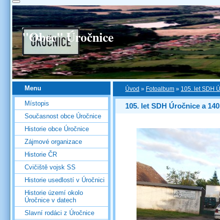
"Obec" Úročnice
Menu
Úvod
»
Fotoalbum
»
105. let SDH Ú
Místopis
105. let SDH Úročnice a 140
Současnost obce Úročnice
Historie obce Úročnice
Zájmové organizace
Historie ČR
Cvičiště vojsk SS
Historie usedlostí v Úročnici
Historie území okolo
Úročnice v datech
Slavní rodáci z Úročnice