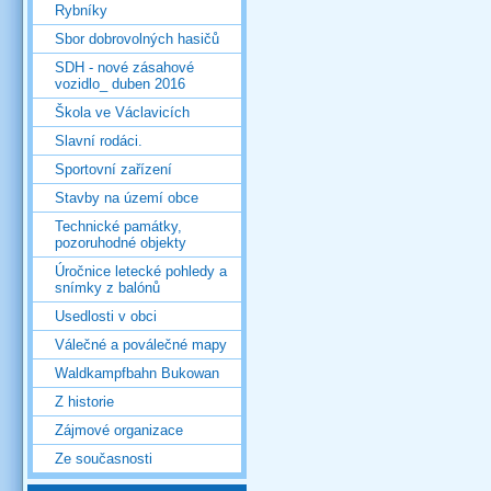
Rybníky
Sbor dobrovolných hasičů
SDH - nové zásahové
vozidlo_ duben 2016
Škola ve Václavicích
Slavní rodáci.
Sportovní zařízení
Stavby na území obce
Technické památky,
pozoruhodné objekty
Úročnice letecké pohledy a
snímky z balónů
Usedlosti v obci
Válečné a poválečné mapy
Waldkampfbahn Bukowan
Z historie
Zájmové organizace
Ze současnosti