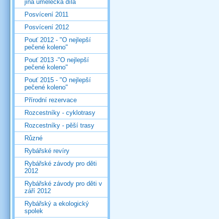
jiná umělecká díla
Posvícení 2011
Posvícení 2012
Pouť 2012 - "O nejlepší
pečené koleno"
Pouť 2013 -"O nejlepší
pečené koleno"
Pouť 2015 - "O nejlepší
pečené koleno"
Přírodní rezervace
Rozcestníky - cyklotrasy
Rozcestníky - pěší trasy
Různé
Rybářské revíry
Rybářské závody pro děti
2012
Rybářské závody pro děti v
září 2012
Rybářský a ekologický
spolek