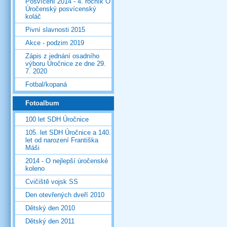
Posvícení 2014 - 4. ročník O
Úročenský posvícenský
koláč
Pivní slavnosti 2015
Akce - podzim 2019
Zápis z jednání osadního
výboru Úročnice ze dne 29.
7. 2020
Fotbal/kopaná
Fotoalbum
100 let SDH Úročnice
105. let SDH Úročnice a 140.
let od narození Františka
Máši
2014 - O nejlepší úročenské
koleno
Cvičiště vojsk SS
Den otevřených dveří 2010
Dětský den 2010
Dětský den 2011