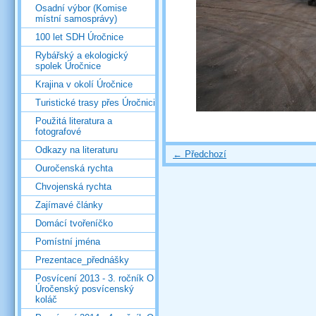
Osadní výbor (Komise
místní samosprávy)
100 let SDH Úročnice
Rybářský a ekologický
spolek Úročnice
Krajina v okolí Úročnice
Turistické trasy přes Úročnici
Použitá literatura a
fotografové
Odkazy na literaturu
← Předchozí
Ouročenská rychta
Chvojenská rychta
Zajímavé články
Domácí tvořeníčko
Pomístní jména
Prezentace_přednášky
Posvícení 2013 - 3. ročník O
Úročenský posvícenský
koláč