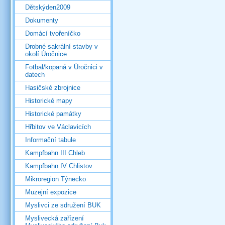
Dětskýden2009
Dokumenty
Domácí tvořeníčko
Drobné sakrální stavby v
okolí Úročnice
Fotbal/kopaná v Úročnici v
datech
Hasičské zbrojnice
Historické mapy
Historické památky
Hřbitov ve Václavicích
Informační tabule
Kampfbahn III Chleb
Kampfbahn IV Chlistov
Mikroregion Týnecko
Muzejní expozice
Myslivci ze sdružení BUK
Myslivecká zařízení