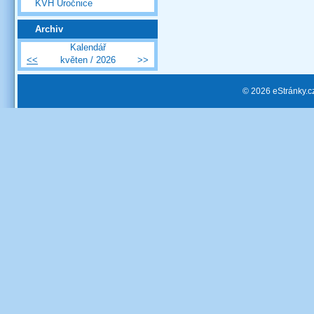
KVH Úročnice
Archiv
Kalendář
<<
květen / 2026
>>
© 2026 eStránky.c