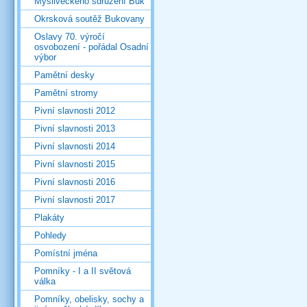
Mysliveckého sdružení Buk
Okrsková soutěž Bukovany
Oslavy 70. výročí
osvobození - pořádal Osadní
výbor
Pamětní desky
Pamětní stromy
Pivní slavnosti 2012
Pivní slavnosti 2013
Pivní slavnosti 2014
Pivní slavnosti 2015
Pivní slavnosti 2016
Pivní slavnosti 2017
Plakáty
Pohledy
Pomístní jména
Pomníky - I a II světová
válka
Pomníky, obelisky, sochy a