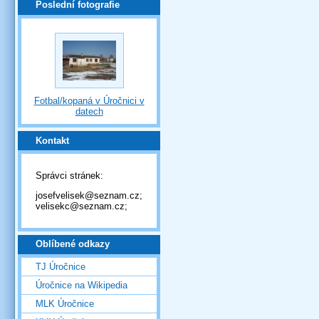
Poslední fotografie
Fotbal/kopaná v Úročnici v
datech
Kontakt
Správci stránek:
josefvelisek@seznam.cz;
velisekc@seznam.cz;
Oblíbené odkazy
TJ Úročnice
Úročnice na Wikipedia
MLK Úročnice