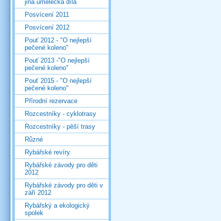
jiná umělecká díla
Posvícení 2011
Posvícení 2012
Pouť 2012 - "O nejlepší
pečené koleno"
Pouť 2013 -"O nejlepší
pečené koleno"
Pouť 2015 - "O nejlepší
pečené koleno"
Přírodní rezervace
Rozcestníky - cyklotrasy
Rozcestníky - pěší trasy
Různé
Rybářské revíry
Rybářské závody pro děti
2012
Rybářské závody pro děti v
září 2012
Rybářský a ekologický
spolek