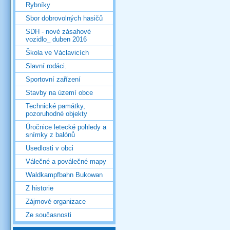
Rybníky
Sbor dobrovolných hasičů
SDH - nové zásahové
vozidlo_ duben 2016
Škola ve Václavicích
Slavní rodáci.
Sportovní zařízení
Stavby na území obce
Technické památky,
pozoruhodné objekty
Úročnice letecké pohledy a
snímky z balónů
Usedlosti v obci
Válečné a poválečné mapy
Waldkampfbahn Bukowan
Z historie
Zájmové organizace
Ze současnosti