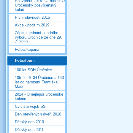
Posvícení 2014 - 4. ročník O
Úročenský posvícenský
koláč
Pivní slavnosti 2015
Akce - podzim 2019
Zápis z jednání osadního
výboru Úročnice ze dne 29.
7. 2020
Fotbal/kopaná
Fotoalbum
100 let SDH Úročnice
105. let SDH Úročnice a 140.
let od narození Františka
Máši
2014 - O nejlepší úročenské
koleno
Cvičiště vojsk SS
Den otevřených dveří 2010
Dětský den 2010
Dětský den 2011