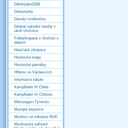
Dětskýden2009
Dokumenty
Domácí tvořeníčko
Drobné sakrální stavby v
okolí Úročnice
Fotbal/kopaná v Úročnici v
datech
Hasičské zbrojnice
Historické mapy
Historické památky
Hřbitov ve Václavicích
Informační tabule
Kampfbahn III Chleb
Kampfbahn IV Chlistov
Mikroregion Týnecko
Muzejní expozice
Myslivci ze sdružení BUK
Myslivecká zařízení