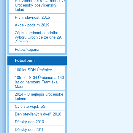
Posvícení 2014 - 4. ročník O
Úročenský posvícenský
koláč
Pivní slavnosti 2015
Akce - podzim 2019
Zápis z jednání osadního
výboru Úročnice ze dne 29.
7. 2020
Fotbal/kopaná
Fotoalbum
100 let SDH Úročnice
105. let SDH Úročnice a 140.
let od narození Františka
Máši
2014 - O nejlepší úročenské
koleno
Cvičiště vojsk SS
Den otevřených dveří 2010
Dětský den 2010
Dětský den 2011