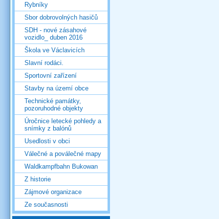
Rybníky
Sbor dobrovolných hasičů
SDH - nové zásahové
vozidlo_ duben 2016
Škola ve Václavicích
Slavní rodáci.
Sportovní zařízení
Stavby na území obce
Technické památky,
pozoruhodné objekty
Úročnice letecké pohledy a
snímky z balónů
Usedlosti v obci
Válečné a poválečné mapy
Waldkampfbahn Bukowan
Z historie
Zájmové organizace
Ze současnosti