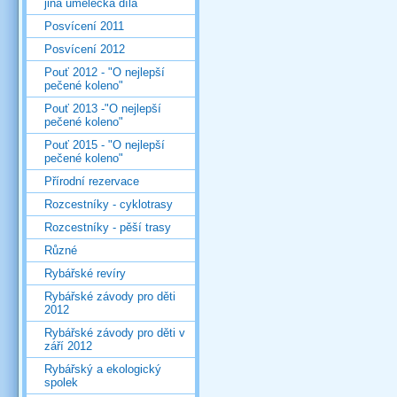
jiná umělecká díla
Posvícení 2011
Posvícení 2012
Pouť 2012 - "O nejlepší
pečené koleno"
Pouť 2013 -"O nejlepší
pečené koleno"
Pouť 2015 - "O nejlepší
pečené koleno"
Přírodní rezervace
Rozcestníky - cyklotrasy
Rozcestníky - pěší trasy
Různé
Rybářské revíry
Rybářské závody pro děti
2012
Rybářské závody pro děti v
září 2012
Rybářský a ekologický
spolek