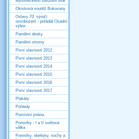
Mysliveckého sdružení Buk
Okrsková soutěž Bukovany
Oslavy 70. výročí
osvobození - pořádal Osadní
výbor
Pamětní desky
Pamětní stromy
Pivní slavnosti 2012
Pivní slavnosti 2013
Pivní slavnosti 2014
Pivní slavnosti 2015
Pivní slavnosti 2016
Pivní slavnosti 2017
Plakáty
Pohledy
Pomístní jména
Pomníky - I a II světová
válka
Pomníky, obelisky, sochy a