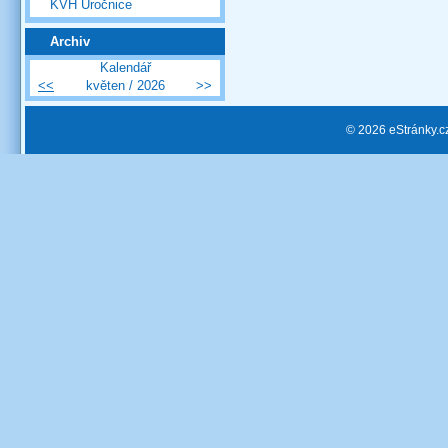
KVH Úročnice
Archiv
Kalendář
<<
květen / 2026
>>
© 2026 eStránky.c