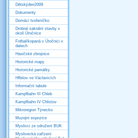
Dětskýden2009
Dokumenty
Domácí tvořeníčko
Drobné sakrální stavby v
okolí Úročnice
Fotbal/kopaná v Úročnici v
datech
Hasičské zbrojnice
Historické mapy
Historické památky
Hřbitov ve Václavicích
Informační tabule
Kampfbahn III Chleb
Kampfbahn IV Chlistov
Mikroregion Týnecko
Muzejní expozice
Myslivci ze sdružení BUK
Myslivecká zařízení