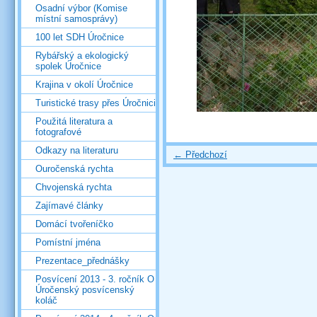
Osadní výbor (Komise
místní samosprávy)
100 let SDH Úročnice
Rybářský a ekologický
spolek Úročnice
Krajina v okolí Úročnice
Turistické trasy přes Úročnici
Použitá literatura a
fotografové
Odkazy na literaturu
← Předchozí
Ouročenská rychta
Chvojenská rychta
Zajímavé články
Domácí tvořeníčko
Pomístní jména
Prezentace_přednášky
Posvícení 2013 - 3. ročník O
Úročenský posvícenský
koláč