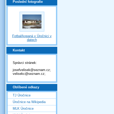
Poslední fotografie
Fotbal/kopaná v Úročnici v
datech
Kontakt
Správci stránek:
josefvelisek@seznam.cz;
velisekc@seznam.cz;
Oblíbené odkazy
TJ Úročnice
Úročnice na Wikipedia
MLK Úročnice