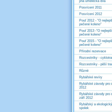
jiná umělecká díla
Posvícení 2011
Posvícení 2012
Pouť 2012 - "O nejlepš
pečené koleno"
Pouť 2013 -"O nejlepš
pečené koleno"
Pouť 2015 - "O nejlepš
pečené koleno"
Přírodní rezervace
Rozcestníky - cyklotr
Rozcestníky - pěší tr
Různé
Rybářské revíry
Rybářské závody pro d
2012
Rybářské závody pro d
září 2012
Rybářský a ekologick
spolek