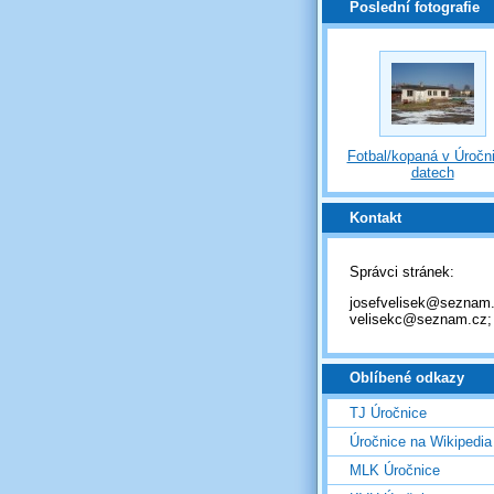
Poslední fotografie
Fotbal/kopaná v Úročni
datech
Kontakt
Správci stránek:
josefvelisek@seznam.
velisekc@seznam.cz;
Oblíbené odkazy
TJ Úročnice
Úročnice na Wikipedia
MLK Úročnice