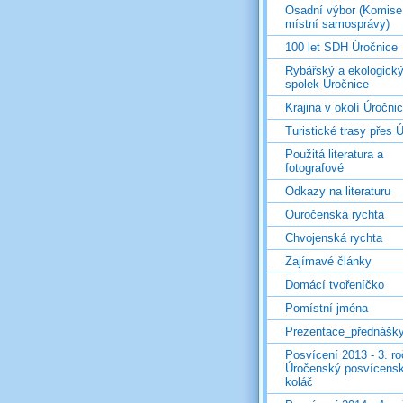
Osadní výbor (Komise
místní samosprávy)
100 let SDH Úročnice
Rybářský a ekologick
spolek Úročnice
Krajina v okolí Úročni
Turistické trasy přes Ú
Použitá literatura a
fotografové
Odkazy na literaturu
Ouročenská rychta
Chvojenská rychta
Zajímavé články
Domácí tvořeníčko
Pomístní jména
Prezentace_přednášk
Posvícení 2013 - 3. r
Úročenský posvícens
koláč