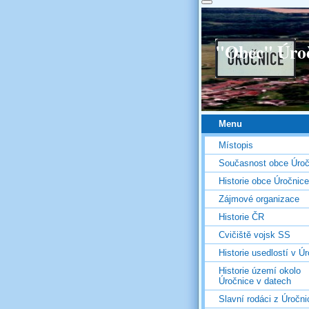
"Obec" Úro
Menu
Místopis
Současnost obce Úroč
Historie obce Úročnice
Zájmové organizace
Historie ČR
Cvičiště vojsk SS
Historie usedlostí v Úr
Historie území okolo
Úročnice v datech
Slavní rodáci z Úročni