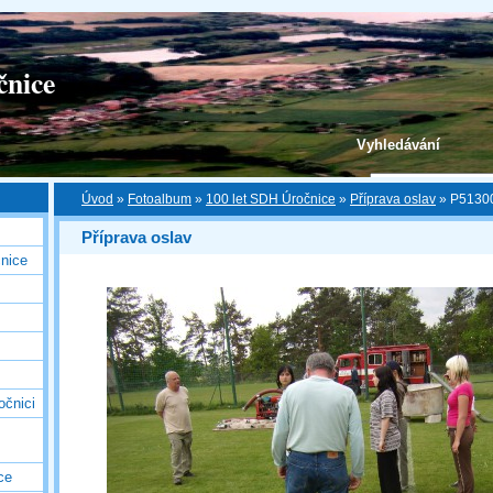
čnice
Vyhledávání
Úvod
»
Fotoalbum
»
100 let SDH Úročnice
»
Příprava oslav
»
P5130
Příprava oslav
nice
očnici
ce