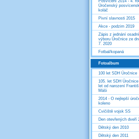
Posvícení 2014 - 4. r
Úročenský posvícens
koláč
Pivní slavnosti 2015
Akce - podzim 2019
Zápis z jednání osadn
výboru Úročnice ze dn
7. 2020
Fotbal/kopaná
Fotoalbum
100 let SDH Úročnice
105. let SDH Úročnice
let od narození Franti
Máši
2014 - O nejlepší úro
koleno
Cvičiště vojsk SS
Den otevřených dveří
Dětský den 2010
Dětský den 2011