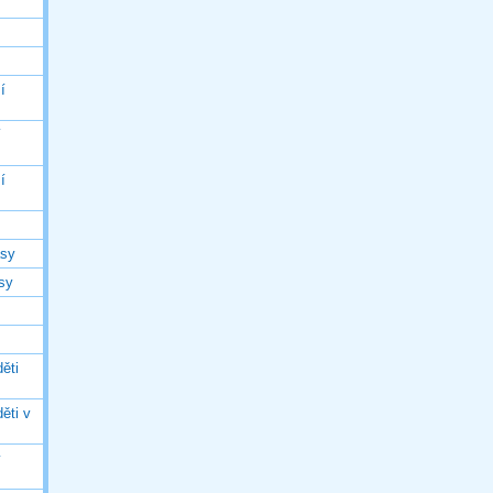
í
í
í
asy
asy
ěti
ěti v
ý