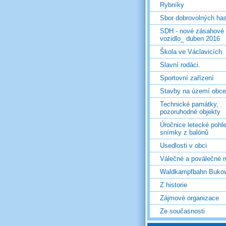
Rybníky
Sbor dobrovolných ha
SDH - nové zásahové
vozidlo_ duben 2016
Škola ve Václavicích
Slavní rodáci.
Sportovní zařízení
Stavby na území obce
Technické památky,
pozoruhodné objekty
Úročnice letecké pohl
snímky z balónů
Usedlosti v obci
Válečné a poválečné 
Waldkampfbahn Buko
Z historie
Zájmové organizace
Ze současnosti