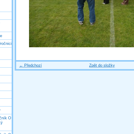
ý
ce
ročnici
← Předchozí
Zpět do složky
y
očník O
ký