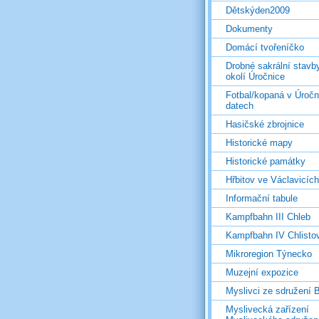
Dětskýden2009
Dokumenty
Domácí tvořeníčko
Drobné sakrální stavb
okolí Úročnice
Fotbal/kopaná v Úročn
datech
Hasičské zbrojnice
Historické mapy
Historické památky
Hřbitov ve Václavicích
Informační tabule
Kampfbahn III Chleb
Kampfbahn IV Chlisto
Mikroregion Týnecko
Muzejní expozice
Myslivci ze sdružení
Myslivecká zařízení