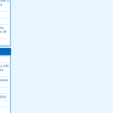
očník O
ký
ího
e 29.
 a 140.
ška
čenské
 2010