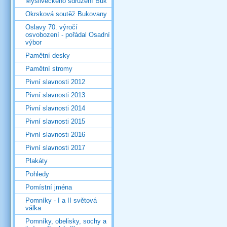
Mysliveckého sdružení Buk
Okrsková soutěž Bukovany
Oslavy 70. výročí
osvobození - pořádal Osadní
výbor
Pamětní desky
Pamětní stromy
Pivní slavnosti 2012
Pivní slavnosti 2013
Pivní slavnosti 2014
Pivní slavnosti 2015
Pivní slavnosti 2016
Pivní slavnosti 2017
Plakáty
Pohledy
Pomístní jména
Pomníky - I a II světová
válka
Pomníky, obelisky, sochy a