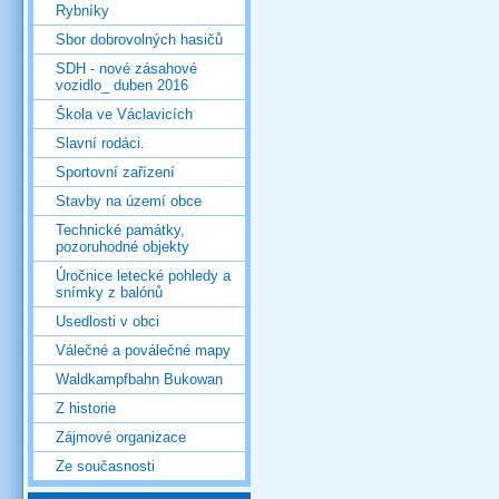
Rybníky
Sbor dobrovolných hasičů
SDH - nové zásahové
vozidlo_ duben 2016
Škola ve Václavicích
Slavní rodáci.
Sportovní zařízení
Stavby na území obce
Technické památky,
pozoruhodné objekty
Úročnice letecké pohledy a
snímky z balónů
Usedlosti v obci
Válečné a poválečné mapy
Waldkampfbahn Bukowan
Z historie
Zájmové organizace
Ze současnosti