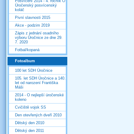
Posvícení 2014 - 4. ročník O
Úročenský posvícenský
koláč
Pivní slavnosti 2015
Akce - podzim 2019
Zápis z jednání osadního
výboru Úročnice ze dne 29.
7. 2020
Fotbal/kopaná
Fotoalbum
100 let SDH Úročnice
105. let SDH Úročnice a 140.
let od narození Františka
Máši
2014 - O nejlepší úročenské
koleno
Cvičiště vojsk SS
Den otevřených dveří 2010
Dětský den 2010
Dětský den 2011