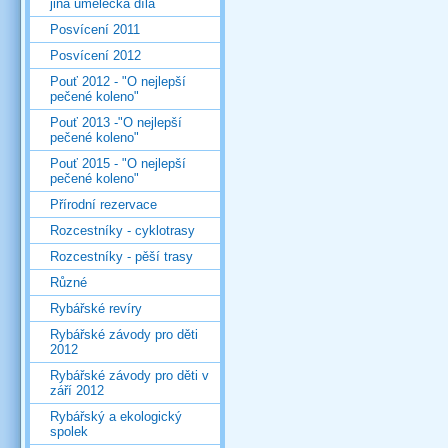
jiná umělecká díla
Posvícení 2011
Posvícení 2012
Pouť 2012 - "O nejlepší
pečené koleno"
Pouť 2013 -"O nejlepší
pečené koleno"
Pouť 2015 - "O nejlepší
pečené koleno"
Přírodní rezervace
Rozcestníky - cyklotrasy
Rozcestníky - pěší trasy
Různé
Rybářské revíry
Rybářské závody pro děti
2012
Rybářské závody pro děti v
září 2012
Rybářský a ekologický
spolek