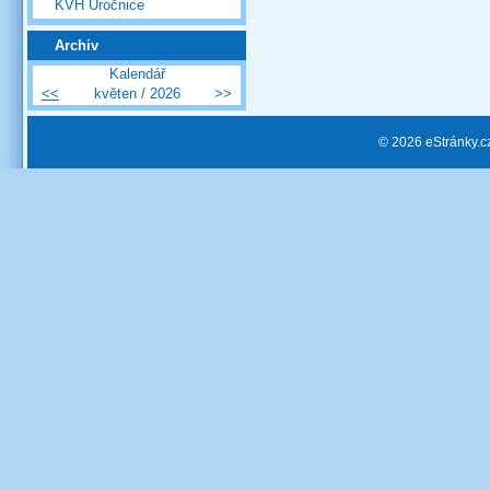
KVH Úročnice
Archiv
Kalendář
<<
květen / 2026
>>
© 2026 eStránky.c