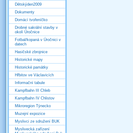
Dětskýden2009
Dokumenty
Domácí tvořeníčko
Drobné sakrální stavby v
okolí Úročnice
Fotbal/kopaná v Úročnici v
datech
Hasičské zbrojnice
Historické mapy
Historické památky
Hřbitov ve Václavicích
Informační tabule
Kampfbahn III Chleb
Kampfbahn IV Chlistov
Mikroregion Týnecko
Muzejní expozice
Myslivci ze sdružení BUK
Myslivecká zařízení