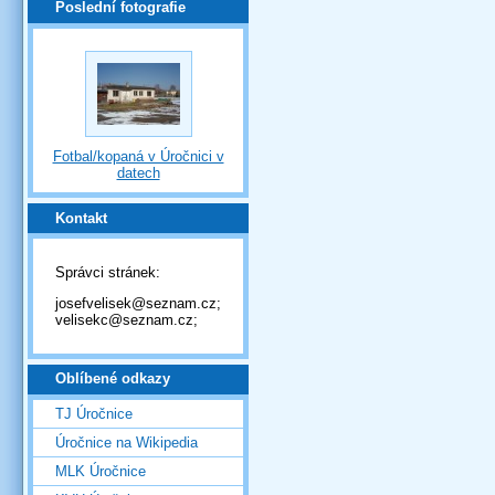
Poslední fotografie
Fotbal/kopaná v Úročnici v
datech
Kontakt
Správci stránek:
josefvelisek@seznam.cz;
velisekc@seznam.cz;
Oblíbené odkazy
TJ Úročnice
Úročnice na Wikipedia
MLK Úročnice