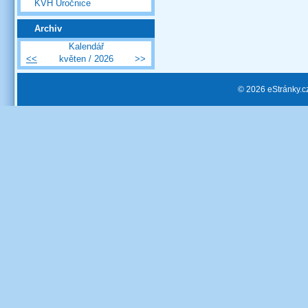
KVH Úročnice
Archiv
Kalendář
<<
květen / 2026
>>
© 2026 eStránky.c