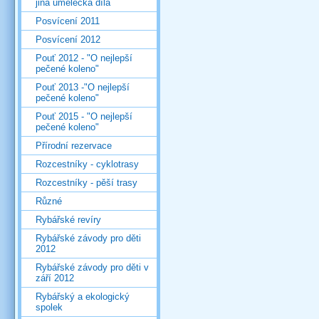
jiná umělecká díla
Posvícení 2011
Posvícení 2012
Pouť 2012 - "O nejlepší
pečené koleno"
Pouť 2013 -"O nejlepší
pečené koleno"
Pouť 2015 - "O nejlepší
pečené koleno"
Přírodní rezervace
Rozcestníky - cyklotrasy
Rozcestníky - pěší trasy
Různé
Rybářské revíry
Rybářské závody pro děti
2012
Rybářské závody pro děti v
září 2012
Rybářský a ekologický
spolek