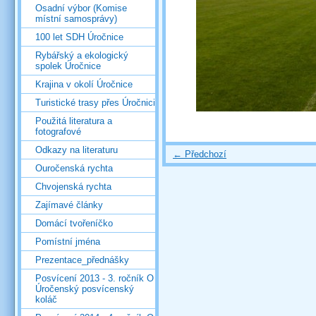
Osadní výbor (Komise
místní samosprávy)
100 let SDH Úročnice
Rybářský a ekologický
spolek Úročnice
Krajina v okolí Úročnice
Turistické trasy přes Úročnici
Použitá literatura a
fotografové
Odkazy na literaturu
← Předchozí
Ouročenská rychta
Chvojenská rychta
Zajímavé články
Domácí tvořeníčko
Pomístní jména
Prezentace_přednášky
Posvícení 2013 - 3. ročník O
Úročenský posvícenský
koláč