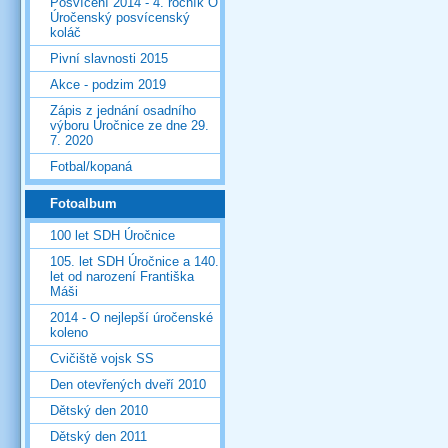
Posvícení 2014 - 4. ročník O
Úročenský posvícenský
koláč
Pivní slavnosti 2015
Akce - podzim 2019
Zápis z jednání osadního
výboru Úročnice ze dne 29.
7. 2020
Fotbal/kopaná
Fotoalbum
100 let SDH Úročnice
105. let SDH Úročnice a 140.
let od narození Františka
Máši
2014 - O nejlepší úročenské
koleno
Cvičiště vojsk SS
Den otevřených dveří 2010
Dětský den 2010
Dětský den 2011