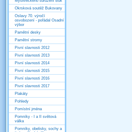
Mysliveckého sdružení Buk
Okrsková soutěž Bukovany
Oslavy 70. výročí
osvobození - pořádal Osadní
výbor
Pamětní desky
Pamětní stromy
Pivní slavnosti 2012
Pivní slavnosti 2013
Pivní slavnosti 2014
Pivní slavnosti 2015
Pivní slavnosti 2016
Pivní slavnosti 2017
Plakáty
Pohledy
Pomístní jména
Pomníky - I a II světová
válka
Pomníky, obelisky, sochy a