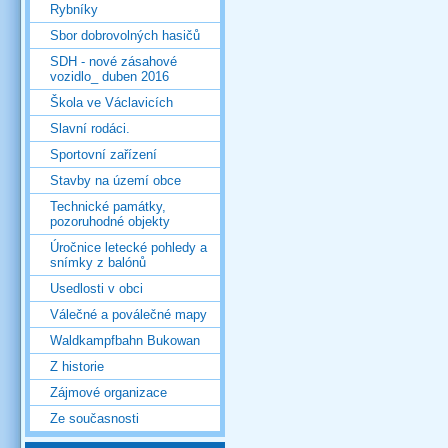
Rybníky
Sbor dobrovolných hasičů
SDH - nové zásahové
vozidlo_ duben 2016
Škola ve Václavicích
Slavní rodáci.
Sportovní zařízení
Stavby na území obce
Technické památky,
pozoruhodné objekty
Úročnice letecké pohledy a
snímky z balónů
Usedlosti v obci
Válečné a poválečné mapy
Waldkampfbahn Bukowan
Z historie
Zájmové organizace
Ze současnosti