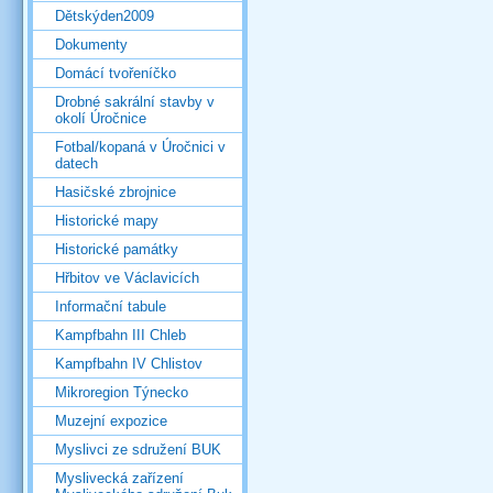
Dětskýden2009
Dokumenty
Domácí tvořeníčko
Drobné sakrální stavby v
okolí Úročnice
Fotbal/kopaná v Úročnici v
datech
Hasičské zbrojnice
Historické mapy
Historické památky
Hřbitov ve Václavicích
Informační tabule
Kampfbahn III Chleb
Kampfbahn IV Chlistov
Mikroregion Týnecko
Muzejní expozice
Myslivci ze sdružení BUK
Myslivecká zařízení