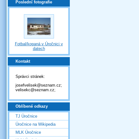
Poslední fotografie
Fotbal/kopaná v Úročnici v
datech
Kontakt
Správci stránek:
josefvelisek@seznam.cz;
velisekc@seznam.cz;
Oblíbené odkazy
TJ Úročnice
Úročnice na Wikipedia
MLK Úročnice