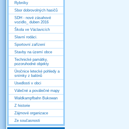
Rybníky
Sbor dobrovolných hasičů
SDH - nové zásahové
vozidlo_ duben 2016
Škola ve Václavicích
Slavní rodáci.
Sportovní zařízení
Stavby na území obce
Technické památky,
pozoruhodné objekty
Úročnice letecké pohledy a
snímky z balónů
Usedlosti v obci
Válečné a poválečné mapy
Waldkampfbahn Bukowan
Z historie
Zájmové organizace
Ze současnosti