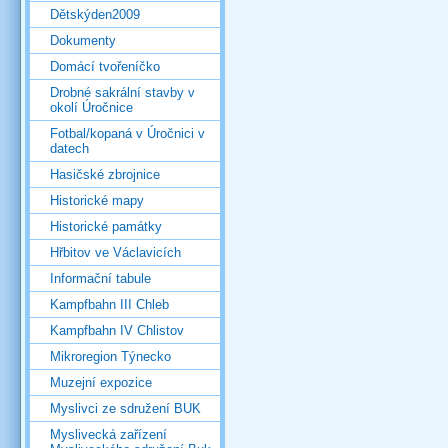
Dětskýden2009
Dokumenty
Domácí tvořeníčko
Drobné sakrální stavby v
okolí Úročnice
Fotbal/kopaná v Úročnici v
datech
Hasičské zbrojnice
Historické mapy
Historické památky
Hřbitov ve Václavicích
Informační tabule
Kampfbahn III Chleb
Kampfbahn IV Chlistov
Mikroregion Týnecko
Muzejní expozice
Myslivci ze sdružení BUK
Myslivecká zařízení