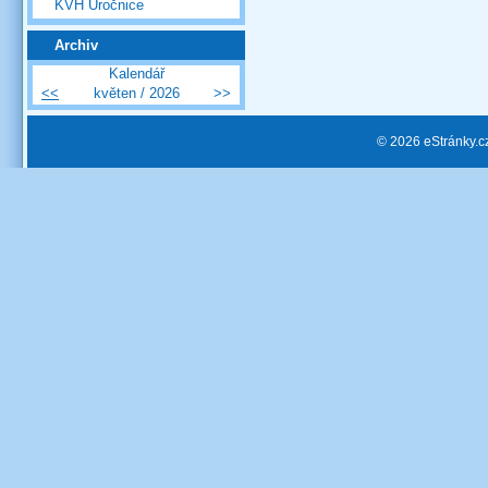
KVH Úročnice
Archiv
Kalendář
<<
květen / 2026
>>
© 2026 eStránky.c