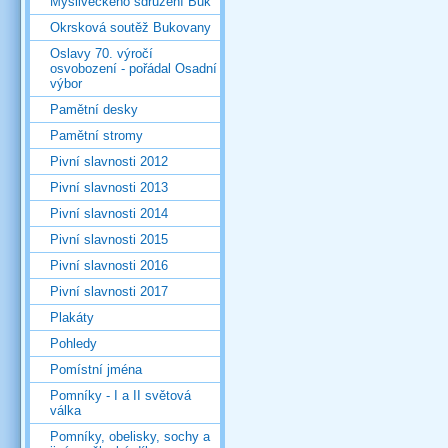
Mysliveckého sdružení Buk
Okrsková soutěž Bukovany
Oslavy 70. výročí
osvobození - pořádal Osadní
výbor
Pamětní desky
Pamětní stromy
Pivní slavnosti 2012
Pivní slavnosti 2013
Pivní slavnosti 2014
Pivní slavnosti 2015
Pivní slavnosti 2016
Pivní slavnosti 2017
Plakáty
Pohledy
Pomístní jména
Pomníky - I a II světová
válka
Pomníky, obelisky, sochy a