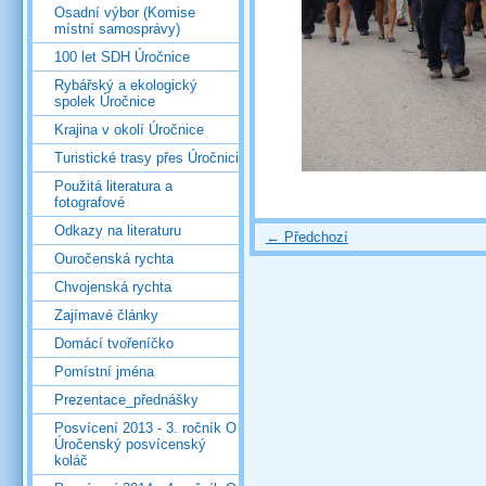
Osadní výbor (Komise
místní samosprávy)
100 let SDH Úročnice
Rybářský a ekologický
spolek Úročnice
Krajina v okolí Úročnice
Turistické trasy přes Úročnici
Použitá literatura a
fotografové
Odkazy na literaturu
← Předchozí
Ouročenská rychta
Chvojenská rychta
Zajímavé články
Domácí tvořeníčko
Pomístní jména
Prezentace_přednášky
Posvícení 2013 - 3. ročník O
Úročenský posvícenský
koláč