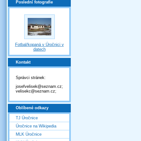
Poslední fotografie
Fotbal/kopaná v Úročnici v
datech
Kontakt
Správci stránek:
josefvelisek@seznam.cz;
velisekc@seznam.cz;
Oblíbené odkazy
TJ Úročnice
Úročnice na Wikipedia
MLK Úročnice