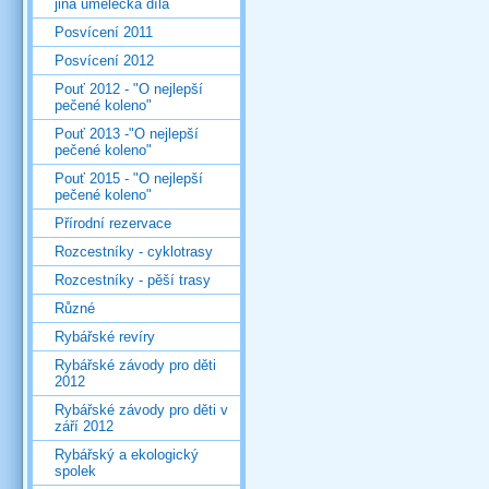
jiná umělecká díla
Posvícení 2011
Posvícení 2012
Pouť 2012 - "O nejlepší
pečené koleno"
Pouť 2013 -"O nejlepší
pečené koleno"
Pouť 2015 - "O nejlepší
pečené koleno"
Přírodní rezervace
Rozcestníky - cyklotrasy
Rozcestníky - pěší trasy
Různé
Rybářské revíry
Rybářské závody pro děti
2012
Rybářské závody pro děti v
září 2012
Rybářský a ekologický
spolek