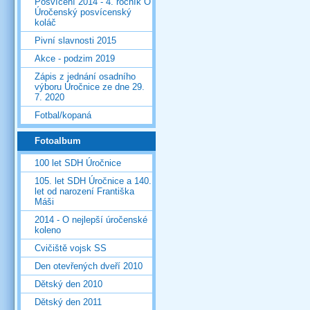
Posvícení 2014 - 4. ročník O
Úročenský posvícenský
koláč
Pivní slavnosti 2015
Akce - podzim 2019
Zápis z jednání osadního
výboru Úročnice ze dne 29.
7. 2020
Fotbal/kopaná
Fotoalbum
100 let SDH Úročnice
105. let SDH Úročnice a 140.
let od narození Františka
Máši
2014 - O nejlepší úročenské
koleno
Cvičiště vojsk SS
Den otevřených dveří 2010
Dětský den 2010
Dětský den 2011