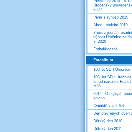
Posvícení 2014 - 4. r
Úročenský posvícens
koláč
Pivní slavnosti 2015
Akce - podzim 2019
Zápis z jednání osadn
výboru Úročnice ze dn
7. 2020
Fotbal/kopaná
Fotoalbum
100 let SDH Úročnice
105. let SDH Úročnice
let od narození Franti
Máši
2014 - O nejlepší úro
koleno
Cvičiště vojsk SS
Den otevřených dveří
Dětský den 2010
Dětský den 2011