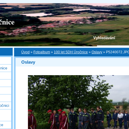
čnice
Vyhledávání
Úvod
»
Fotoalbum
»
100 let SDH Úročnice
»
Oslavy
»
P5240072.JP
Oslavy
nice
očnici
ce