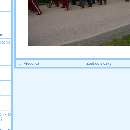
ý
ce
ročnici
← Předchozí
Zpět do složky
y
očník O
ký