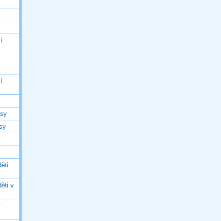
í
í
í
asy
asy
ěti
ěti v
ý