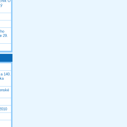
očník O
ký
ího
e 29.
 a 140.
ška
čenské
 2010