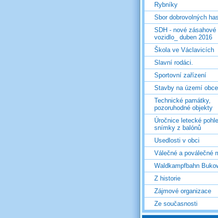
Rybníky
Sbor dobrovolných ha
SDH - nové zásahové
vozidlo_ duben 2016
Škola ve Václavicích
Slavní rodáci.
Sportovní zařízení
Stavby na území obce
Technické památky,
pozoruhodné objekty
Úročnice letecké pohl
snímky z balónů
Usedlosti v obci
Válečné a poválečné 
Waldkampfbahn Buko
Z historie
Zájmové organizace
Ze současnosti