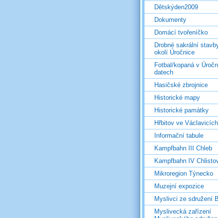
Dětskýden2009
Dokumenty
Domácí tvořeníčko
Drobné sakrální stavb
okolí Úročnice
Fotbal/kopaná v Úročn
datech
Hasičské zbrojnice
Historické mapy
Historické památky
Hřbitov ve Václavicích
Informační tabule
Kampfbahn III Chleb
Kampfbahn IV Chlisto
Mikroregion Týnecko
Muzejní expozice
Myslivci ze sdružení
Myslivecká zařízení