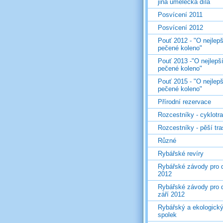
jiná umělecká díla
Posvícení 2011
Posvícení 2012
Pouť 2012 - "O nejlepš
pečené koleno"
Pouť 2013 -"O nejlepš
pečené koleno"
Pouť 2015 - "O nejlepš
pečené koleno"
Přírodní rezervace
Rozcestníky - cyklotr
Rozcestníky - pěší tr
Různé
Rybářské revíry
Rybářské závody pro d
2012
Rybářské závody pro d
září 2012
Rybářský a ekologick
spolek