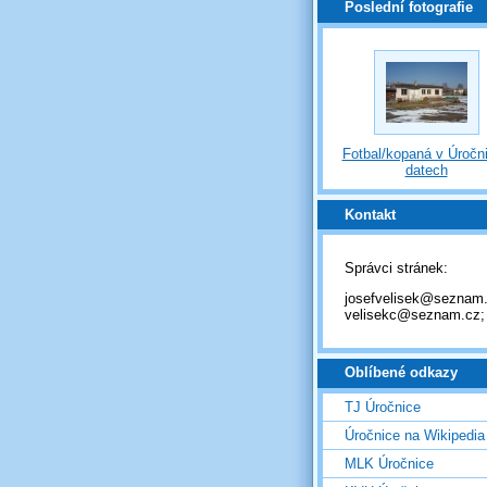
Poslední fotografie
Fotbal/kopaná v Úročni
datech
Kontakt
Správci stránek:
josefvelisek@seznam.
velisekc@seznam.cz;
Oblíbené odkazy
TJ Úročnice
Úročnice na Wikipedia
MLK Úročnice