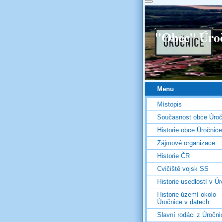
"Obec" Úro
Menu
Místopis
Současnost obce Úroč
Historie obce Úročnice
Zájmové organizace
Historie ČR
Cvičiště vojsk SS
Historie usedlostí v Úr
Historie území okolo
Úročnice v datech
Slavní rodáci z Úročni