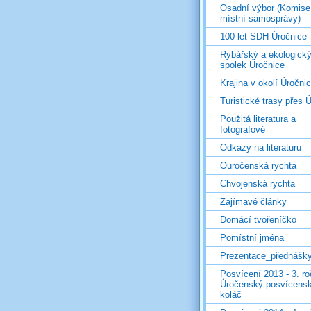
Osadní výbor (Komise
místní samosprávy)
100 let SDH Úročnice
Rybářský a ekologick
spolek Úročnice
Krajina v okolí Úročni
Turistické trasy přes Ú
Použitá literatura a
fotografové
Odkazy na literaturu
Ouročenská rychta
Chvojenská rychta
Zajímavé články
Domácí tvořeníčko
Pomístní jména
Prezentace_přednášk
Posvícení 2013 - 3. r
Úročenský posvícens
koláč