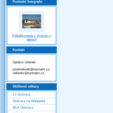
Poslední fotografie
Fotbal/kopaná v Úročnici v
datech
Kontakt
Správci stránek:
josefvelisek@seznam.cz;
velisekc@seznam.cz;
Oblíbené odkazy
TJ Úročnice
Úročnice na Wikipedia
MLK Úročnice