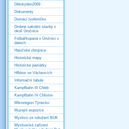
Dětskýden2009
Dokumenty
Domácí tvořeníčko
Drobné sakrální stavby v
okolí Úročnice
Fotbal/kopaná v Úročnici v
datech
Hasičské zbrojnice
Historické mapy
Historické památky
Hřbitov ve Václavicích
Informační tabule
Kampfbahn III Chleb
Kampfbahn IV Chlistov
Mikroregion Týnecko
Muzejní expozice
Myslivci ze sdružení BUK
Myslivecká zařízení