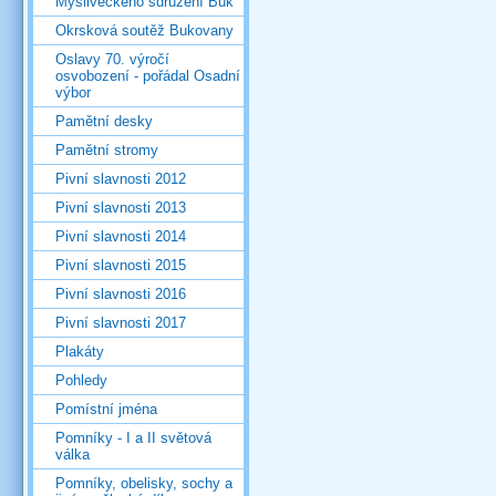
Mysliveckého sdružení Buk
Okrsková soutěž Bukovany
Oslavy 70. výročí
osvobození - pořádal Osadní
výbor
Pamětní desky
Pamětní stromy
Pivní slavnosti 2012
Pivní slavnosti 2013
Pivní slavnosti 2014
Pivní slavnosti 2015
Pivní slavnosti 2016
Pivní slavnosti 2017
Plakáty
Pohledy
Pomístní jména
Pomníky - I a II světová
válka
Pomníky, obelisky, sochy a