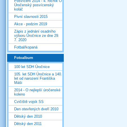
Posvícení 2014 - 4. ročník O
Úročenský posvícenský
koláč
Pivní slavnosti 2015
Akce - podzim 2019
Zápis z jednání osadního
výboru Úročnice ze dne 29.
7. 2020
Fotbal/kopaná
Fotoalbum
100 let SDH Úročnice
105. let SDH Úročnice a 140.
let od narození Františka
Máši
2014 - O nejlepší úročenské
koleno
Cvičiště vojsk SS
Den otevřených dveří 2010
Dětský den 2010
Dětský den 2011