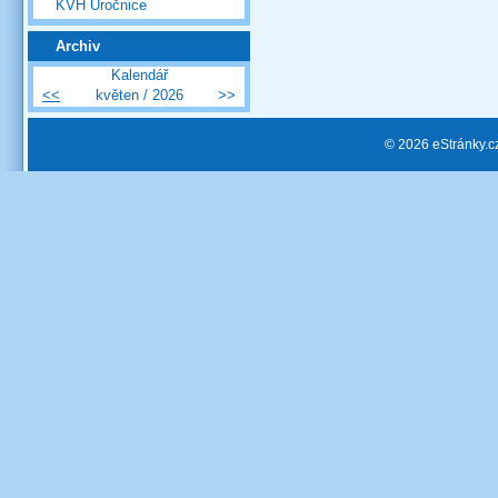
KVH Úročnice
Archiv
Kalendář
<<
květen / 2026
>>
© 2026 eStránky.c