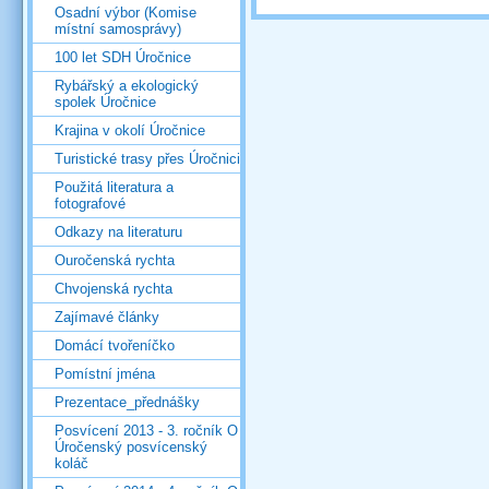
Osadní výbor (Komise
místní samosprávy)
100 let SDH Úročnice
Rybářský a ekologický
spolek Úročnice
Krajina v okolí Úročnice
Turistické trasy přes Úročnici
Použitá literatura a
fotografové
Odkazy na literaturu
Ouročenská rychta
Chvojenská rychta
Zajímavé články
Domácí tvořeníčko
Pomístní jména
Prezentace_přednášky
Posvícení 2013 - 3. ročník O
Úročenský posvícenský
koláč