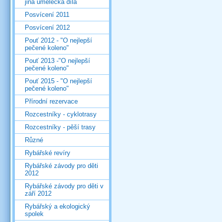
jiná umělecká díla
Posvícení 2011
Posvícení 2012
Pouť 2012 - "O nejlepší
pečené koleno"
Pouť 2013 -"O nejlepší
pečené koleno"
Pouť 2015 - "O nejlepší
pečené koleno"
Přírodní rezervace
Rozcestníky - cyklotrasy
Rozcestníky - pěší trasy
Různé
Rybářské revíry
Rybářské závody pro děti
2012
Rybářské závody pro děti v
září 2012
Rybářský a ekologický
spolek