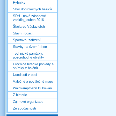
Rybníky
Sbor dobrovolných hasičů
SDH - nové zásahové
vozidlo_ duben 2016
Škola ve Václavicích
Slavní rodáci.
Sportovní zařízení
Stavby na území obce
Technické památky,
pozoruhodné objekty
Úročnice letecké pohledy a
snímky z balónů
Usedlosti v obci
Válečné a poválečné mapy
Waldkampfbahn Bukowan
Z historie
Zájmové organizace
Ze současnosti