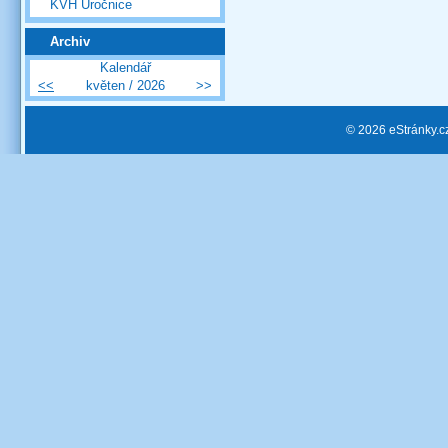
KVH Úročnice
Archiv
Kalendář
<<
květen / 2026
>>
© 2026 eStránky.c