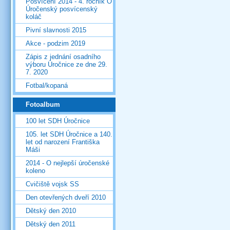
Posvícení 2014 - 4. ročník O
Úročenský posvícenský
koláč
Pivní slavnosti 2015
Akce - podzim 2019
Zápis z jednání osadního
výboru Úročnice ze dne 29.
7. 2020
Fotbal/kopaná
Fotoalbum
100 let SDH Úročnice
105. let SDH Úročnice a 140.
let od narození Františka
Máši
2014 - O nejlepší úročenské
koleno
Cvičiště vojsk SS
Den otevřených dveří 2010
Dětský den 2010
Dětský den 2011