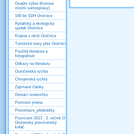
Osadní výbor (Komise
místní samosprávy)
100 let SDH Úročnice
Rybářský a ekologický
spolek Úročnice
Krajina v okolí Úročnice
Turistické trasy přes Úročnici
Použitá literatura a
fotografové
Odkazy na literaturu
Ouročenská rychta
Chvojenská rychta
Zajímavé články
Domácí tvořeníčko
Pomístní jména
Prezentace_přednášky
Posvícení 2013 - 3. ročník O
Úročenský posvícenský
koláč