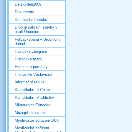
Dětskýden2009
Dokumenty
Domácí tvořeníčko
Drobné sakrální stavby v
okolí Úročnice
Fotbal/kopaná v Úročnici v
datech
Hasičské zbrojnice
Historické mapy
Historické památky
Hřbitov ve Václavicích
Informační tabule
Kampfbahn III Chleb
Kampfbahn IV Chlistov
Mikroregion Týnecko
Muzejní expozice
Myslivci ze sdružení BUK
Myslivecká zařízení