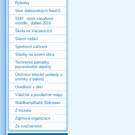
Rybníky
Sbor dobrovolných hasičů
SDH - nové zásahové
vozidlo_ duben 2016
Škola ve Václavicích
Slavní rodáci.
Sportovní zařízení
Stavby na území obce
Technické památky,
pozoruhodné objekty
Úročnice letecké pohledy a
snímky z balónů
Usedlosti v obci
Válečné a poválečné mapy
Waldkampfbahn Bukowan
Z historie
Zájmové organizace
Ze současnosti