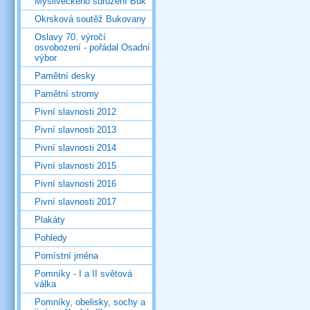
Mysliveckého sdružení Buk
Okrsková soutěž Bukovany
Oslavy 70. výročí
osvobození - pořádal Osadní
výbor
Pamětní desky
Pamětní stromy
Pivní slavnosti 2012
Pivní slavnosti 2013
Pivní slavnosti 2014
Pivní slavnosti 2015
Pivní slavnosti 2016
Pivní slavnosti 2017
Plakáty
Pohledy
Pomístní jména
Pomníky - I a II světová
válka
Pomníky, obelisky, sochy a