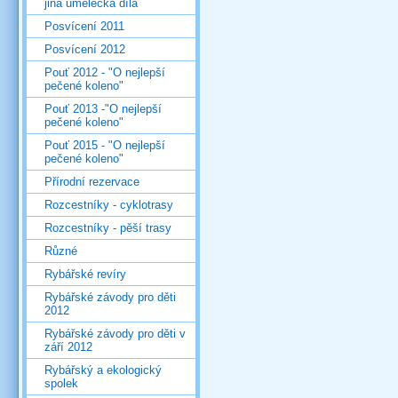
jiná umělecká díla
Posvícení 2011
Posvícení 2012
Pouť 2012 - "O nejlepší
pečené koleno"
Pouť 2013 -"O nejlepší
pečené koleno"
Pouť 2015 - "O nejlepší
pečené koleno"
Přírodní rezervace
Rozcestníky - cyklotrasy
Rozcestníky - pěší trasy
Různé
Rybářské revíry
Rybářské závody pro děti
2012
Rybářské závody pro děti v
září 2012
Rybářský a ekologický
spolek