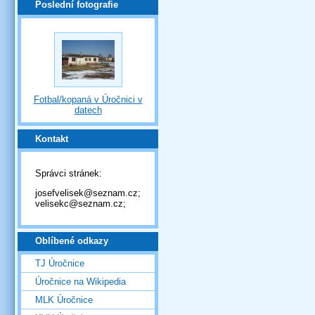
Poslední fotografie
Fotbal/kopaná v Úročnici v
datech
Kontakt
Správci stránek:
josefvelisek@seznam.cz;
velisekc@seznam.cz;
Oblíbené odkazy
TJ Úročnice
Úročnice na Wikipedia
MLK Úročnice