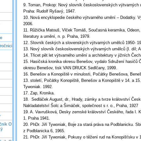
9. Toman, Prokop: Nový slovník československých výtvarných um
Praha: Rudolf Ryšavý, 1947.
10. Nová encyklopedie českého výtvarného umění – Dodatky. V
2006.
ý
11. Růžička Matouš, Vlček Tomáš, Současná keramika, Odeon, 
literatury a umění, n. p. Praha, 1979.
ce
12. Slovník českých a slovenských výtvarných umělců 1950- 199
ročnici
13. Nový slovník československých výtvarných umělců (I. díl; A
14. Třicet pět let výtvarného umění a architektury v jižních Če
15. Hasičská kronika okresu Benešov, vydalo Sdružení hasičů 
okresu Benešov, tisk VAN DRUCK Sedlčany, 1999.
16. Benešov a Konopiště v minulosti, Počátky Benešova, Beneš
13. století, Počátky Konopiště, Benešov a Konopiště v 14. a 15. s
Tywoniak. 1992.
17. Zap, Kronika.
18. Sedláček August, dr., Hrady, zámky a tvrze království Česk
Nakladatelství Šolc a Šimáček, společnost s r. o., Praha, 1927
19. A. Vavrušková, Desky zemské království Českého, řada I. K
y
1. Praha 1941.
očník O
20. PhDr. Jiří Tywoniak, Boje za stará práva na Podblanicku. Sb
ký
z Podblanicka 6, 1965.
21. PhDr. Jiří Tywoniak, Pokusy o těžení rud na Konopišťsku v 1