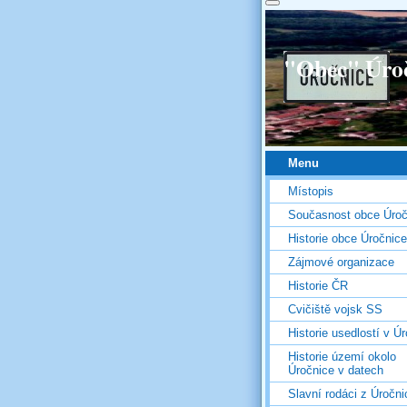
"Obec" Úro
Menu
Místopis
Současnost obce Úroč
Historie obce Úročnice
Zájmové organizace
Historie ČR
Cvičiště vojsk SS
Historie usedlostí v Úr
Historie území okolo
Úročnice v datech
Slavní rodáci z Úročni