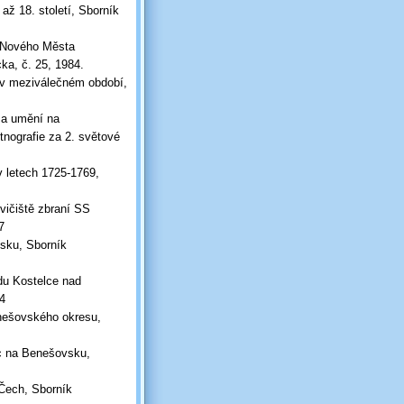
ž 18. století, Sborník
ů Nového Města
ka, č. 25, 1984.
 v meziválečném období,
 a umění na
nografie za 2. světové
v letech 1725-1769,
vičiště zbraní SS
7
sku, Sborník
adu Kostelce nad
4
nešovského okresu,
ic na Benešovsku,
 Čech, Sborník