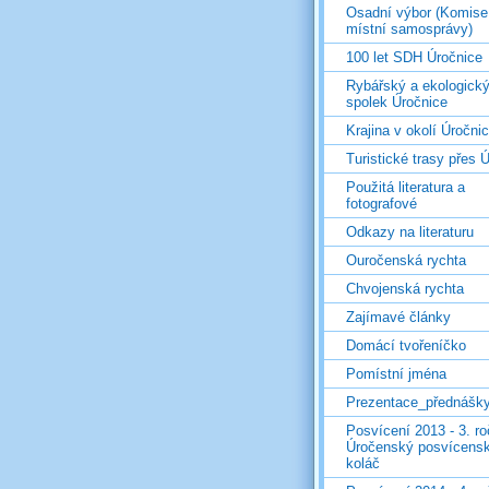
Osadní výbor (Komise
místní samosprávy)
100 let SDH Úročnice
Rybářský a ekologick
spolek Úročnice
Krajina v okolí Úročni
Turistické trasy přes Ú
Použitá literatura a
fotografové
Odkazy na literaturu
Ouročenská rychta
Chvojenská rychta
Zajímavé články
Domácí tvořeníčko
Pomístní jména
Prezentace_přednášk
Posvícení 2013 - 3. r
Úročenský posvícens
koláč