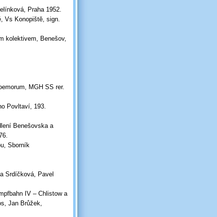
Jelínková, Praha 1952.
, Vs Konopiště, sign.
ým kolektivem, Benešov,
 Boemorum, MGH SS rer.
o Povltaví, 193.
ídlení Benešovska a
76.
u, Sborník
a Srdíčková, Pavel
mpfbahn IV – Chlistow a
s, Jan Brůžek,