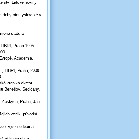
elství Lidové noviny
el doby přemyslovské v
oměna státu a
, LIBRI, Praha 1995
000
í Evropě, Academia,
, LIBRI, Praha, 2000
4
ská kronika okresu
su Benešov, Sedlčany,
h českých, Praha, Jan
ejich vznik, původní
áce, vyšší odborná
mětní kniha obce