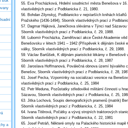
í Buk
55. Eva Procházková, Hrdelní soudnictví města Benešova v 16. a
ovany
vlastivědných prací z Podblanicka č. 21, 1980.
56. Bohdan Zilynskyj, Podblanicko v nejstarších knihách kšaft
Osadní
Pražského (1436-1494), Sborník vlastivědných prací z Podblanic
57. Dagmar Hájková, Janečkova slévárna v Týnci nad Sázavou
Sborník vlastivědných prací z Podblanicka, č. 29, 1988.
58. Lubomír Procházka, Zaměřovací akce České Akademie věd
Benešovsku v létech 1941 – 1942 (Příspěvek k dějinám české et
války, Sborník vlastivědných prací z Podblanicka, č. 29, 1988.
59. Václav Bartůšek, K dějinám piaristické lékárny v Benešově 
Sborník vlastivědných prací z Podblanicka, č. 28, 1987
60. Jaroslava Hoffmanová, Poválečná obnova území bývalého c
Benešov, Sborník vlastivědných prací z Podblanicka, č. 28, 198
61. Josef Pecka, Vzpomínky na socializaci vesnice na Benešov
vlastivědných prací z Podblanicka, č. 25, 1984
62. Petr Meduna, Pozůstatky středověké militární činnosti u hr
Sázavou, Sborník vlastivědných prací z Podblanicka, č. 25, 198
63. Jitka Lochová, Soupis demografických pramenů (matrik) Be
Sborník vlastivědných prací z Podblanicka, č. 25, 1984
64. Ivana Titěrová, Počátky a vývoj strojních traktorových stan
vá
Sborník vlastivědných prací z Podblanicka, č. 22, 1981
65. Josef Petráň, Některé omyly na Palackého historické mapě
chy a