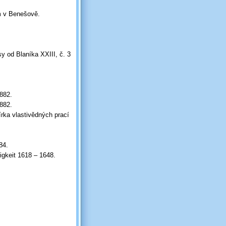
m v Benešově.
y od Blaníka XXIII, č. 3
1882.
1882.
írka vlastivědných prací
84.
igkeit 1618 – 1648.