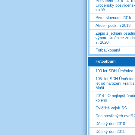
Posvícení 2014 - 4. r
Úročenský posvícens
koláč
Pivní slavnosti 2015
Akce - podzim 2019
Zápis z jednání osadn
výboru Úročnice ze dn
7. 2020
Fotbal/kopaná
Fotoalbum
100 let SDH Úročnice
105. let SDH Úročnice
let od narození Franti
Máši
2014 - O nejlepší úro
koleno
Cvičiště vojsk SS
Den otevřených dveří
Dětský den 2010
Dětský den 2011