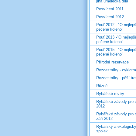
jiná umělecká díla
Posvícení 2011
Posvícení 2012
Pouť 2012 - "O nejlepš
pečené koleno"
Pouť 2013 -"O nejlepš
pečené koleno"
Pouť 2015 - "O nejlepš
pečené koleno"
Přírodní rezervace
Rozcestníky - cyklotr
Rozcestníky - pěší tr
Různé
Rybářské revíry
Rybářské závody pro d
2012
Rybářské závody pro d
září 2012
Rybářský a ekologick
spolek