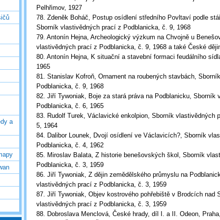
Pelhřimov, 1927
sičů
78. Zdeněk Boháč, Postup osídlení středního Povltaví podle stář
Sborník vlastivědných prací z Podblanicka, č. 9, 1968
79. Antonín Hejna, Archeologický výzkum na Chvojně u Benešo
vlastivědných prací z Podblanicka, č. 9, 1968 a také České dějin
80. Antonín Hejna, K situační a stavební formaci feudálního sídl
1965
81. Stanislav Kofroň, Ornament na roubených stavbách, Sborník
Podblanicka, č. 9, 1968
82. Jiří Tywoniak, Boje za stará práva na Podblanicku, Sborník 
Podblanicka, č. 6, 1965
83. Rudolf Turek, Václavické enkolpion, Sborník vlastivědných p
edy a
5, 1964
84. Dalibor Lounek, Dvojí osídlení ve Václavicích?, Sborník vla
Podblanicka, č. 4, 1962
mapy
85. Miroslav Balata, Z historie benešovských škol, Sborník vlas
Podblanicka, č. 3, 1959
wan
86. Jiří Tywoniak, Z dějin zemědělského průmyslu na Podblanic
vlastivědných prací z Podblanicka, č. 3, 1959
87. Jiří Tywoniak, Objev kostrového pohřebiště v Brodcích nad
vlastivědných prací z Podblanicka, č. 3, 1959
88. Dobroslava Menclová, České hrady, díl I. a II. Odeon, Praha