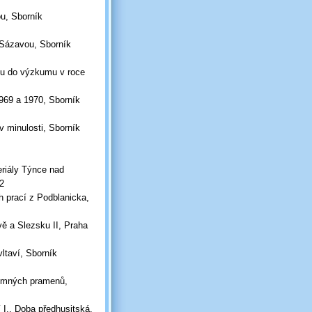
u, Sborník
 Sázavou, Sborník
adu do výzkumu v roce
969 a 1970, Sborník
v minulosti, Sborník
eriály Týnce nad
2
h prací z Podblanicka,
ě a Slezsku II, Praha
vltaví, Sborník
semných pramenů,
 I., Doba předhusitská,