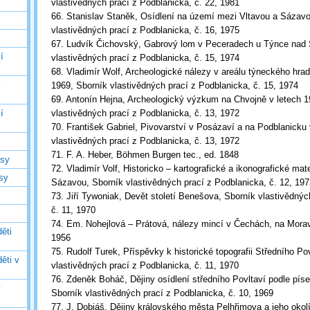
vlastivědných prací z Podblanicka, č. 22, 1981
66. Stanislav Staněk, Osídlení na území mezi Vltavou a Sázavo
vlastivědných prací z Podblanicka, č. 16, 1975
67. Ludvík Čichovský, Gabrový lom v Peceradech u Týnce nad
í
vlastivědných prací z Podblanicka, č. 15, 1974
68. Vladimír Wolf, Archeologické nálezy v areálu týneckého hr
í
1969, Sborník vlastivědných prací z Podblanicka, č. 15, 1974
69. Antonín Hejna, Archeologický výzkum na Chvojně v letech 1
í
vlastivědných prací z Podblanicka, č. 13, 1972
70. František Gabriel, Pivovarství v Posázaví a na Podblanicku 
vlastivědných prací z Podblanicka, č. 13, 1972
71. F. A. Heber, Böhmen Burgen tec., ed. 1848
asy
72. Vladimír Volf, Historicko – kartografické a ikonografické mat
asy
Sázavou, Sborník vlastivědných prací z Podblanicka, č. 12, 197
73. Jiří Tywoniak, Devět století Benešova, Sborník vlastivědnýc
č. 11, 1970
74. Em. Nohejlová – Prátová, nálezy mincí v Čechách, na Morav
ěti
1956
75. Rudolf Turek, Příspěvky k historické topografii Středního Po
ěti v
vlastivědných prací z Podblanicka, č. 11, 1970
76. Zdeněk Boháč, Dějiny osídlení středního Povltaví podle pí
ý
Sborník vlastivědných prací z Podblanicka, č. 10, 1969
77. J. Dobiáš, Dějiny královského města Pelhřimova a jeho okolí