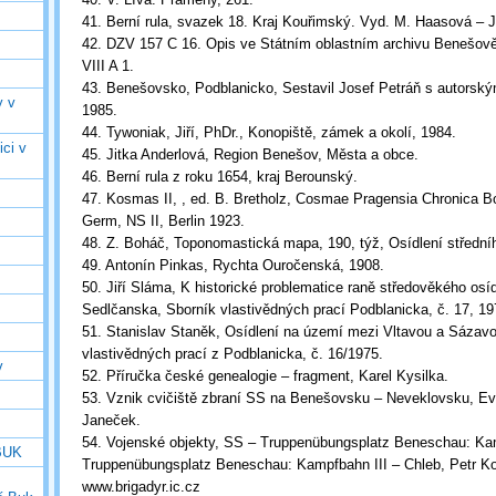
41. Berní rula, svazek 18. Kraj Kouřimský. Vyd. M. Haasová – 
42. DZV 157 C 16. Opis ve Státním oblastním archivu Benešově
VIII A 1.
43. Benešovsko, Podblanicko, Sestavil Josef Petráň s autorsk
y v
1985.
44. Tywoniak, Jiří, PhDr., Konopiště, zámek a okolí, 1984.
ici v
45. Jitka Anderlová, Region Benešov, Města a obce.
46. Berní rula z roku 1654, kraj Berounský.
47. Kosmas II, , ed. B. Bretholz, Cosmae Pragensia Chronica
Germ, NS II, Berlin 1923.
48. Z. Boháč, Toponomastická mapa, 190, týž, Osídlení středníh
49. Antonín Pinkas, Rychta Ouročenská, 1908.
50. Jiří Sláma, K historické problematice raně středověkého os
Sedlčanska, Sborník vlastivědných prací Podblanicka, č. 17, 19
51. Stanislav Staněk, Osídlení na území mezi Vltavou a Sázavo
vlastivědných prací z Podblanicka, č. 16/1975.
v
52. Příručka české genealogie – fragment, Karel Kysilka.
53. Vznik cvičiště zbraní SS na Benešovsku – Neveklovsku, Ev
Janeček.
54. Vojenské objekty, SS – Truppenübungsplatz Beneschau: Ka
 BUK
Truppenübungsplatz Beneschau: Kampfbahn III – Chleb, Petr Ko
www.brigadyr.ic.cz