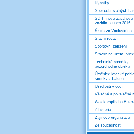
Rybníky
Sbor dobrovolných ha
SDH - nové zásahové
vozidlo_ duben 2016
Škola ve Václavicích
Slavní rodáci.
Sportovní zařízení
Stavby na území obce
Technické památky,
pozoruhodné objekty
Úročnice letecké pohl
snímky z balónů
Usedlosti v obci
Válečné a poválečné 
Waldkampfbahn Buko
Z historie
Zájmové organizace
Ze současnosti