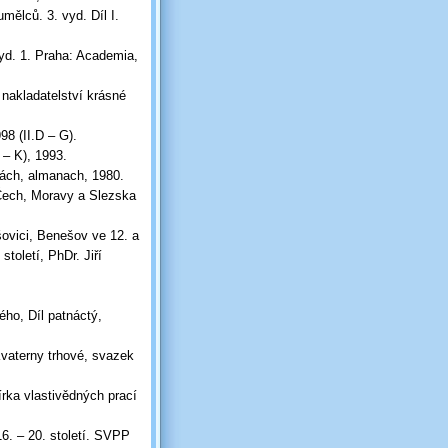
ělců. 3. vyd. Díl I.
yd. 1. Praha: Academia,
nakladatelství krásné
8 (II.D – G).
 – K), 1993.
chách, almanach, 1980.
Čech, Moravy a Slezska
ovici, Benešov ve 12. a
toletí, PhDr. Jiří
ého, Díl patnáctý,
vaterny trhové, svazek
írka vlastivědných prací
6. – 20. století. SVPP