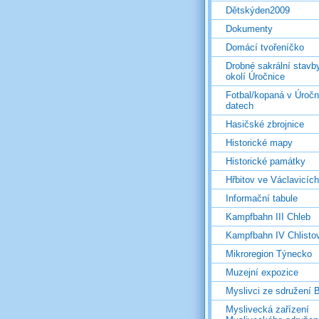
Dětskýden2009
Dokumenty
Domácí tvořeníčko
Drobné sakrální stavb
okolí Úročnice
Fotbal/kopaná v Úročn
datech
Hasičské zbrojnice
Historické mapy
Historické památky
Hřbitov ve Václavicích
Informační tabule
Kampfbahn III Chleb
Kampfbahn IV Chlisto
Mikroregion Týnecko
Muzejní expozice
Myslivci ze sdružení
Myslivecká zařízení