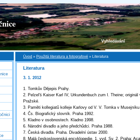
čnice
Vyhledávání
Úvod
»
Použitá literatura a fotografové
»
Literatura
Literatura
nice
3. 1. 2012
1. Tomkův Dějepis Prahy.
2. Pelzel'ś Kaiser Karl IV, Urkundenbuch zum I. Theine; originál 
Pražské.
3. Paměti kollegiatů kolleje Karlovy od V. V. Tomka v Musejníku
4. Čs. Biografický slovník. Praha 1992.
očnici
5. Kladno v osobnostech. Kladno 1998.
6. Národní divadlo a jeho předchůdci. Praha 1988.
7. Česká divadla. Praha. Divadelní ústav 2000.
ce
8. Malá československá encyklopedie. 1. vyd. Sv. 2. Praha: Ac