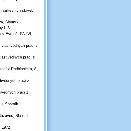
í církevních staveb,
va, Sborník
y I, 5
a v Evropě, PA LVI,
 vlastivědných prací z
vlastivědných prací z
rací z Podblanicka, č.
stivědných prací z
tivědných prací z
ku, Sborník
 Sázavou, Sborník
, 1972