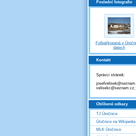
Poslední fotografie
Fotbal/kopaná v Úročni
datech
Kontakt
Správci stránek:
josefvelisek@seznam.
velisekc@seznam.cz;
Oblíbené odkazy
TJ Úročnice
Úročnice na Wikipedia
MLK Úročnice