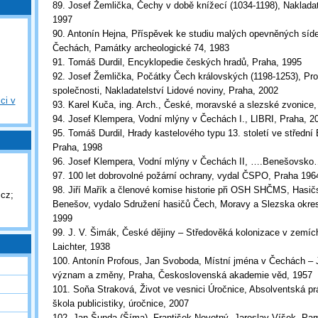
89. Josef Žemlička, Čechy v době knížecí (1034-1198), Nakladat
1997
90. Antonín Hejna, Příspěvek ke studiu malých opevněných síd
Čechách, Památky archeologické 74, 1983
91. Tomáš Durdil, Encyklopedie českých hradů, Praha, 1995
92. Josef Žemlička, Počátky Čech královských (1198-1253), Pr
společnosti, Nakladatelství Lidové noviny, Praha, 2002
ci v
93. Karel Kuča, ing. Arch., České, moravské a slezské zvonice
94. Josef Klempera, Vodní mlýny v Čechách I., LIBRI, Praha, 2
95. Tomáš Durdil, Hrady kastelového typu 13. století ve středn
Praha, 1998
96. Josef Klempera, Vodní mlýny v Čechách II, ….Benešovsko…
97. 100 let dobrovolné požární ochrany, vydal ČSPO, Praha 196
98. Jiří Mařík a členové komise historie při OSH SHČMS, Hasič
cz;
Benešov, vydalo Sdružení hasičů Čech, Moravy a Slezska okre
1999
99. J. V. Šimák, České dějiny – Středověká kolonizace v zemíc
Laichter, 1938
100. Antonín Profous, Jan Svoboda, Místní jména v Čechách – J
význam a změny, Praha, Československá akademie věd, 1957
101. Soňa Straková, Život ve vesnici Úročnice, Absolventská pr
škola publicistiky, úročnice, 2007
102. Jan Šunda (Šíma), František Novotný, Jaroslav Víšek, Pa