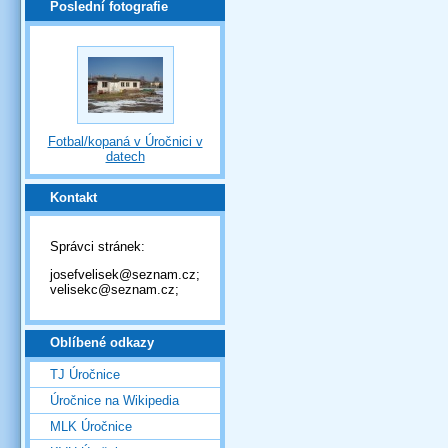
Poslední fotografie
Fotbal/kopaná v Úročnici v
datech
Kontakt
Správci stránek:
josefvelisek@seznam.cz;
velisekc@seznam.cz;
Oblíbené odkazy
TJ Úročnice
Úročnice na Wikipedia
MLK Úročnice