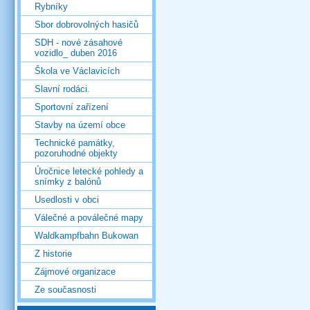
Rybníky
Sbor dobrovolných hasičů
SDH - nové zásahové
vozidlo_ duben 2016
Škola ve Václavicích
Slavní rodáci.
Sportovní zařízení
Stavby na území obce
Technické památky,
pozoruhodné objekty
Úročnice letecké pohledy a
snímky z balónů
Usedlosti v obci
Válečné a poválečné mapy
Waldkampfbahn Bukowan
Z historie
Zájmové organizace
Ze současnosti