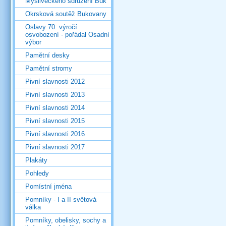
Mysliveckého sdružení Buk
Okrsková soutěž Bukovany
Oslavy 70. výročí
osvobození - pořádal Osadní
výbor
Pamětní desky
Pamětní stromy
Pivní slavnosti 2012
Pivní slavnosti 2013
Pivní slavnosti 2014
Pivní slavnosti 2015
Pivní slavnosti 2016
Pivní slavnosti 2017
Plakáty
Pohledy
Pomístní jména
Pomníky - I a II světová
válka
Pomníky, obelisky, sochy a