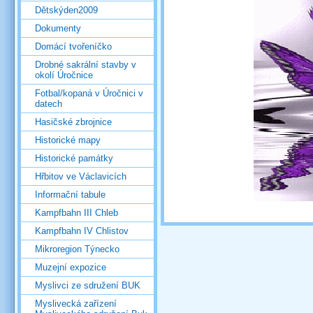
Dětskýden2009
Dokumenty
Domácí tvořeníčko
Drobné sakrální stavby v
okolí Úročnice
Fotbal/kopaná v Úročnici v
datech
Hasičské zbrojnice
Historické mapy
Historické památky
Hřbitov ve Václavicích
Informační tabule
Kampfbahn III Chleb
Kampfbahn IV Chlistov
Mikroregion Týnecko
Muzejní expozice
Myslivci ze sdružení BUK
Myslivecká zařízení