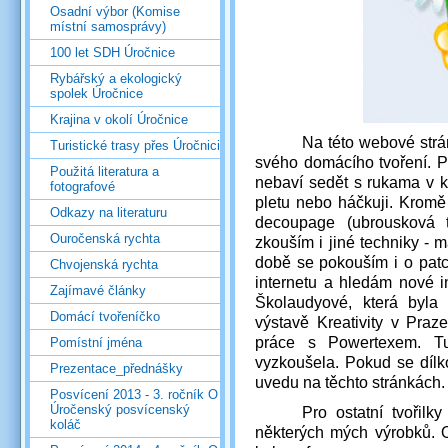
Osadní výbor (Komise
místní samosprávy)
100 let SDH Úročnice
Rybářský a ekologický
spolek Úročnice
Krajina v okolí Úročnice
Na této webové strá
Turistické trasy přes Úročnici
svého
domácího tvoření. P
Použitá literatura a
nebaví sedět s rukama v kl
fotografové
pletu nebo háčkuji. Kromě
Odkazy na literaturu
decoupage (ubrousková 
Ouročenská rychta
zkouším i jiné techniky - m
době se pokouším i o pat
Chvojenská rychta
internetu a hledám nové i
Zajímavé články
Školaudyové, která byla
Domácí tvořeníčko
výstavě Kreativity v Pra
práce s Powertexem. Tu
Pomístní jména
vyzkoušela. Pokud se dílk
Prezentace_přednášky
uvedu na těchto stránkách.
Posvícení 2013 - 3. ročník O
Úročenský posvícenský
Pro ostatní tvořilk
koláč
některých mých výrobků. O