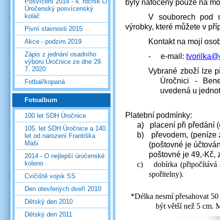
Posvícení 2014 - 4. ročník O
byly nafoceny pouze na mob
Úročenský posvícenský
koláč
V souborech pod n
výrobky, které můžete v př
Pivní slavnosti 2015
Kontakt na mojí osob
Akce - podzim 2019
Zápis z jednání osadního
-
e-mail:
tvorilka@
výboru Úročnice ze dne 29.
7. 2020
Vybrané zboží lze p
Úročnici - Ben
Fotbal/kopaná
uvedená u jednot
Fotoalbum
Platební podmínky:
100 let SDH Úročnice
a)
placení při předání 
105. let SDH Úročnice a 140.
b)
převodem, (peníze 
let od narození Františka
Máši
(poštovné je účtová
poštovné je 49,-Kč, z
2014 - O nejlepší úročenské
koleno
c)
dobírka (připočítává
spořitelny).
Cvičiště vojsk SS
Den otevřených dveří 2010
*Délka nesmí přesahovat
50
Dětský den 2010
být větší než
5 cm
. 
Dětský den 2011