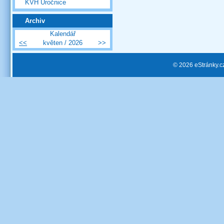
KVH Úročnice
Archiv
Kalendář
<<
květen / 2026
>>
© 2026 eStránky.c