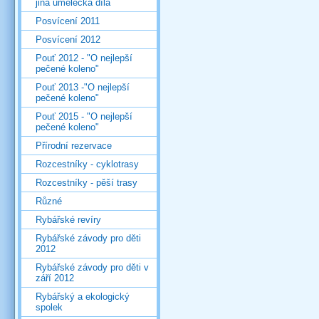
jiná umělecká díla
Posvícení 2011
Posvícení 2012
Pouť 2012 - "O nejlepší
pečené koleno"
Pouť 2013 -"O nejlepší
pečené koleno"
Pouť 2015 - "O nejlepší
pečené koleno"
Přírodní rezervace
Rozcestníky - cyklotrasy
Rozcestníky - pěší trasy
Různé
Rybářské revíry
Rybářské závody pro děti
2012
Rybářské závody pro děti v
září 2012
Rybářský a ekologický
spolek