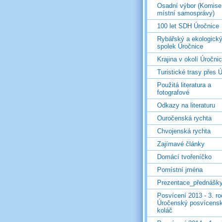
Osadní výbor (Komise
místní samosprávy)
100 let SDH Úročnice
Rybářský a ekologick
spolek Úročnice
Krajina v okolí Úročni
Turistické trasy přes Ú
Použitá literatura a
fotografové
Odkazy na literaturu
Ouročenská rychta
Chvojenská rychta
Zajímavé články
Domácí tvořeníčko
Pomístní jména
Prezentace_přednášk
Posvícení 2013 - 3. r
Úročenský posvícens
koláč