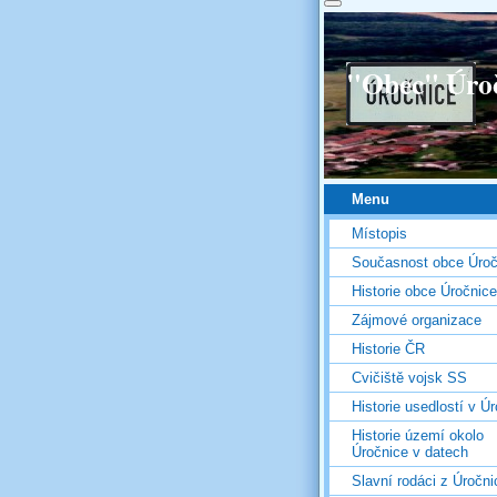
"Obec" Úro
Menu
Místopis
Současnost obce Úroč
Historie obce Úročnice
Zájmové organizace
Historie ČR
Cvičiště vojsk SS
Historie usedlostí v Úr
Historie území okolo
Úročnice v datech
Slavní rodáci z Úročni