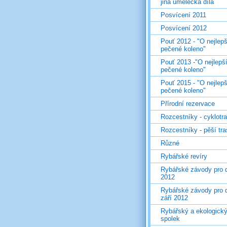
jiná umělecká díla
Posvícení 2011
Posvícení 2012
Pouť 2012 - "O nejlepš
pečené koleno"
Pouť 2013 -"O nejlepš
pečené koleno"
Pouť 2015 - "O nejlepš
pečené koleno"
Přírodní rezervace
Rozcestníky - cyklotr
Rozcestníky - pěší tr
Různé
Rybářské revíry
Rybářské závody pro d
2012
Rybářské závody pro d
září 2012
Rybářský a ekologick
spolek