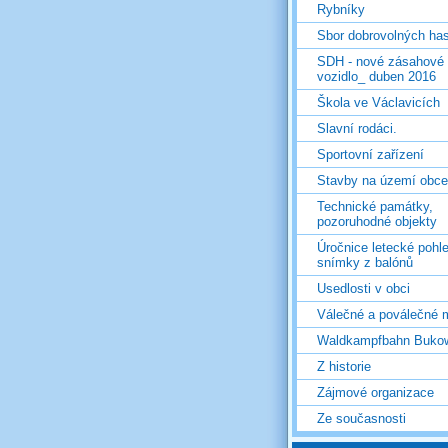
Rybníky
Sbor dobrovolných ha
SDH - nové zásahové
vozidlo_ duben 2016
Škola ve Václavicích
Slavní rodáci.
Sportovní zařízení
Stavby na území obce
Technické památky,
pozoruhodné objekty
Úročnice letecké pohl
snímky z balónů
Usedlosti v obci
Válečné a poválečné 
Waldkampfbahn Buko
Z historie
Zájmové organizace
Ze současnosti