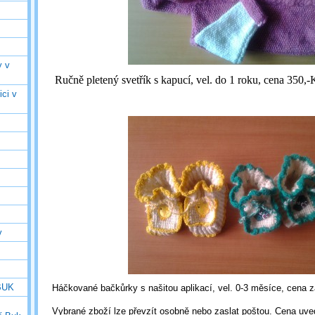
y v
Ručně pletený svetřík s kapucí, vel. do 1 roku, cena 350,-
ici v
v
 BUK
Háčkované bačkůrky s našitou aplikací, vel. 0-3 měsíce, cena z
Vybrané zboží lze převzít osobně nebo zaslat poštou. Cena uve