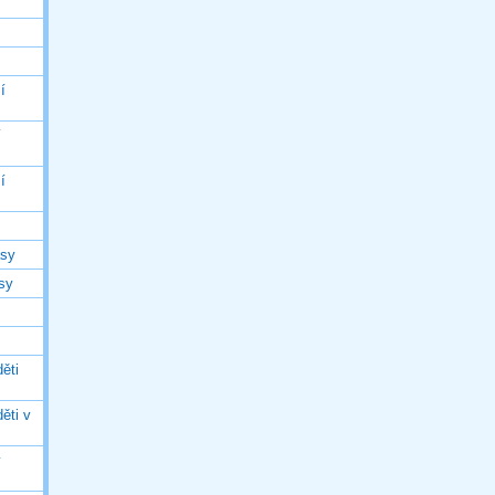
í
í
í
asy
asy
ěti
ěti v
ý