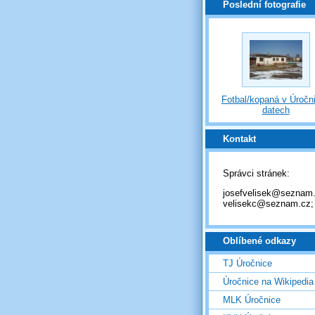
Poslední fotografie
Fotbal/kopaná v Úročni
datech
Kontakt
Správci stránek:
josefvelisek@seznam.
velisekc@seznam.cz;
Oblíbené odkazy
TJ Úročnice
Úročnice na Wikipedia
MLK Úročnice