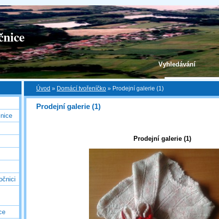
čnice
Vyhledávání
Úvod
»
Domácí tvořeníčko
»
Prodejní galerie (1)
Prodejní galerie (1)
nice
Prodejní galerie (1)
očnici
ce