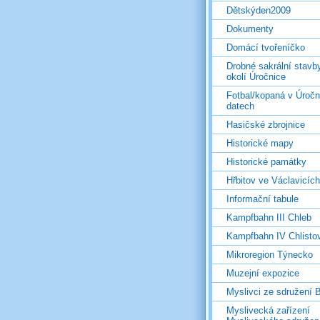
Dětskýden2009
Dokumenty
Domácí tvořeníčko
Drobné sakrální stavb
okolí Úročnice
Fotbal/kopaná v Úročn
datech
Hasičské zbrojnice
Historické mapy
Historické památky
Hřbitov ve Václavicích
Informační tabule
Kampfbahn III Chleb
Kampfbahn IV Chlisto
Mikroregion Týnecko
Muzejní expozice
Myslivci ze sdružení
Myslivecká zařízení