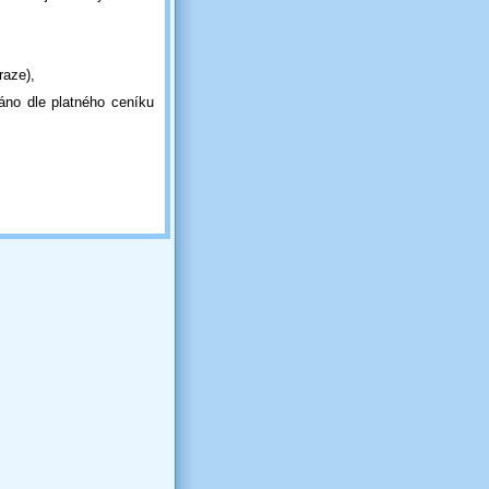
raze),
áno dle platného ceníku