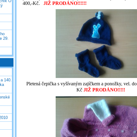
očník O
400,-Kč.
JIŽ PRODÁNO!!!!!!
ký
ího
e 29.
 a 140.
Pletená čepička s vyšívaným zajíčkem a ponožky, vel. do
ška
Kč
JIŽ PRODÁNO!!!!!
čenské
 2010