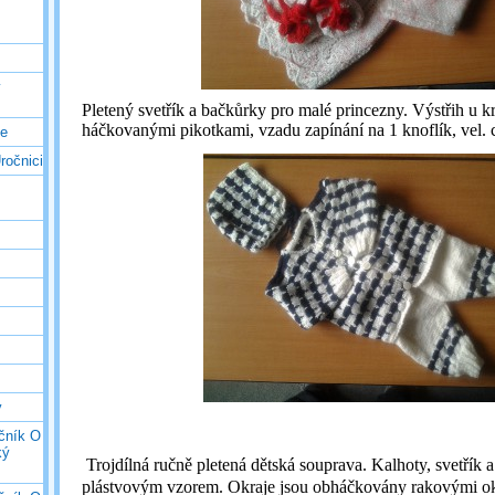
ý
Pletený svetřík a bačkůrky pro malé princezny. Výstřih u k
háčkovanými pikotkami, vzadu zapínání na 1 knoflík, vel. 
ce
ročnici
y
očník O
ký
Trojdílná ručně pletená dětská souprava. Kalhoty, svetřík a
plástvovým vzorem. Okraje jsou obháčkovány rakovými oky