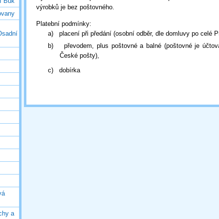
í Buk
výrobků je bez poštovného.
ovany
Platební podmínky:
Osadní
a)
placení při předání (osobní odběr, dle domluvy po celé P
b)
převodem, plus poštovné a balné (poštovné je účtov
České pošty),
c)
dobírka
vá
chy a