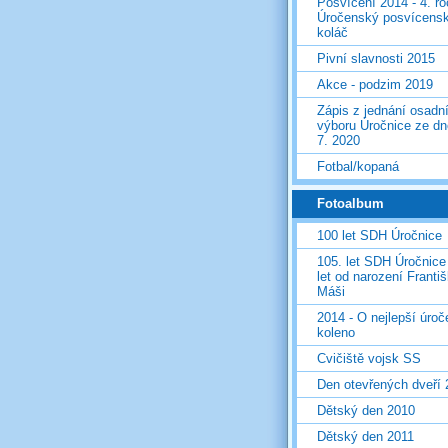
Posvícení 2014 - 4. r
Úročenský posvícens
koláč
Pivní slavnosti 2015
Akce - podzim 2019
Zápis z jednání osadn
výboru Úročnice ze dn
7. 2020
Fotbal/kopaná
Fotoalbum
100 let SDH Úročnice
105. let SDH Úročnice
let od narození Franti
Máši
2014 - O nejlepší úro
koleno
Cvičiště vojsk SS
Den otevřených dveří
Dětský den 2010
Dětský den 2011