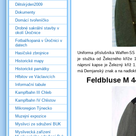
Dětskýden2009
Dokumenty
Domácí tvořeníčko
Drobné sakrální stavby v
okolí Úročnice
Fotbal/kopaná v Úročnici v
datech
Uniforma příslušníka Waffen-SS v
Hasičské zbrojnice
je stužka od Železného kříže 1
Historické mapy
náprsní kapse je Železný kříž 1
Historické památky
má Demjanský znak a na nadloktí
Hřbitov ve Václavicích
Feldbluse M 4
Informační tabule
Kampfbahn III Chleb
Kampfbahn IV Chlistov
Mikroregion Týnecko
Muzejní expozice
Myslivci ze sdružení BUK
Myslivecká zařízení