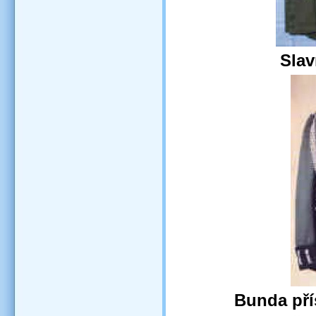
Slav
Bunda př