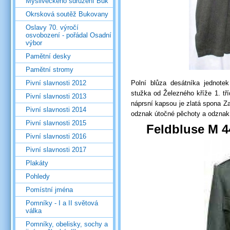
Mysliveckého sdružení Buk
Okrsková soutěž Bukovany
Oslavy 70. výročí
osvobození - pořádal Osadní
výbor
Pamětní desky
Pamětní stromy
Pivní slavnosti 2012
Polní blůza desátníka jednotek
stužka od Železného kříže 1. tř
Pivní slavnosti 2013
náprsní kapsou je zlatá spona Za 
Pivní slavnosti 2014
odznak útočné pěchoty a odznak
Pivní slavnosti 2015
Feldbluse M 4
Pivní slavnosti 2016
Pivní slavnosti 2017
Plakáty
Pohledy
Pomístní jména
Pomníky - I a II světová
válka
Pomníky, obelisky, sochy a