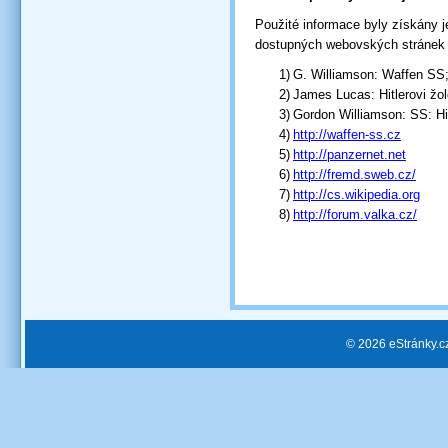
Použité informace byly získány j
dostupných webovských stránek n
1)
G. Williamson: Waffen SS;
2)
James Lucas: Hitlerovi žol
3)
Gordon Williamson: SS: Hit
4)
http://waffen-ss.cz
5)
http://panzernet.net
6)
http://fremd.sweb.cz/
7)
http://cs.wikipedia.org
8)
http://forum.valka.cz/
Autor
© 2026 eStránky.c