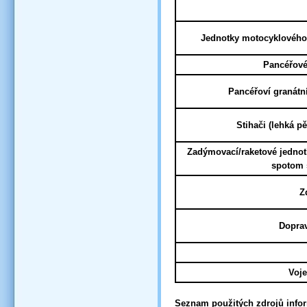
Jednotky motocyklového
Pancéřové
Pancéřoví granátn
Stihači (lehká p
Zadýmovací/raketové jednot
spotom 
Z
Dopra
Voje
Seznam použitých zdrojů info