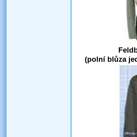
Feldb
(polní blůza je