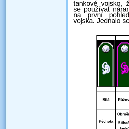
tankové vojsko, ž
se používat nára
na první pohled
vojska. Jednalo se
Bílá
Růžo
Obrně
Pěchota
Stiha
tank