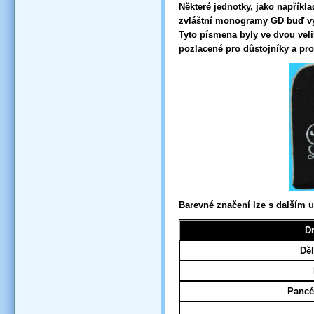
Některé jednotky, jako napřík
zvláštní monogramy GD buď v
Tyto písmena byly ve dvou veli
pozlacené pro důstojníky a pro
Barevné značení lze s dalším u
D
Děl
Pancé