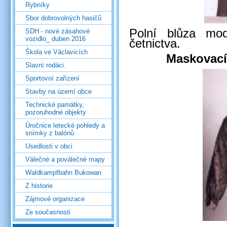
Rybníky
Sbor dobrovolných hasičů
Polní blůza mod
SDH - nové zásahové
vozidlo_ duben 2016
četnictva.
Škola ve Václavicích
Maskovací
Slavní rodáci.
Sportovní zařízení
Stavby na území obce
Technické památky,
pozoruhodné objekty
Úročnice letecké pohledy a
snímky z balónů
Usedlosti v obci
Válečné a poválečné mapy
Waldkampfbahn Bukowan
Z historie
Zájmové organizace
Ze současnosti