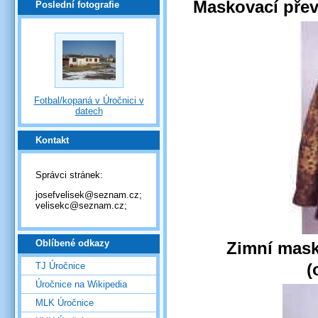
Maskovací převl
Poslední fotografie
Fotbal/kopaná v Úročnici v
datech
Kontakt
Správci stránek:
josefvelisek@seznam.cz;
velisekc@seznam.cz;
Oblíbené odkazy
Zimní mask
(
TJ Úročnice
Úročnice na Wikipedia
MLK Úročnice