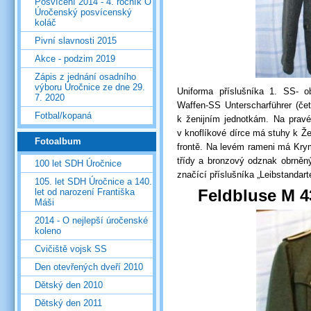
Posvícení 2014 - 4. ročník O
Úročenský posvícenský
koláč
Pivní slavnosti 2015
Akce - podzim 2019
Zápis z jednání osadního
výboru Úročnice ze dne 29.
Uniforma příslušníka 1. SS- ob
7. 2020
Waffen-SS Unterscharführer (čet
Fotbal/kopaná
k ženijním jednotkám. Na prav
v knoflíkové dírce má stuhy k Že
Fotoalbum
frontě. Na levém rameni má Krym
třídy a bronzový odznak obrněn
100 let SDH Úročnice
značící příslušníka „Leibstandart
105. let SDH Úročnice a 140.
Feldbluse M 4
let od narození Františka
Máši
2014 - O nejlepší úročenské
koleno
Cvičiště vojsk SS
Den otevřených dveří 2010
Dětský den 2010
Dětský den 2011