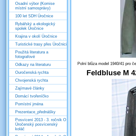
Osadní výbor (Komise
místní samosprávy)
100 let SDH Úročnice
Rybářský a ekologický
spolek Úročnice
Krajina v okolí Úročnice
Turistické trasy přes Úročnici
Použitá literatura a
fotografové
Polní blůza model 1940/41 pro če
Odkazy na literaturu
Feldbluse M 4
Ouročenská rychta
Chvojenská rychta
Zajímavé články
Domácí tvořeníčko
Pomístní jména
Prezentace_přednášky
Posvícení 2013 - 3. ročník O
Úročenský posvícenský
koláč