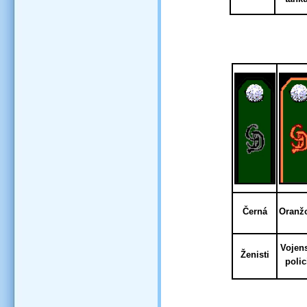
Černá
Oranž
Vojen
Ženisti
polic