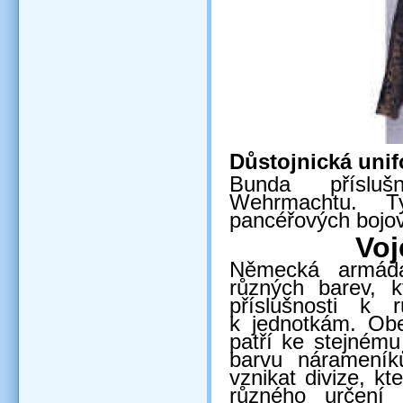
Důstojnická uni
Bunda přísluš
Wehrmachtu. T
pancéřových bojov
Voj
Německá armáda
různých barev, k
příslušnosti k
k jednotkám. Obec
patří ke stejnému
barvu nárameník
vznikat divize, k
různého určení (