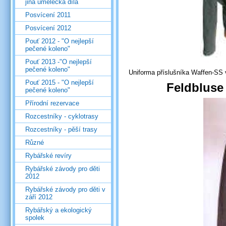
jiná umělecká díla
Posvícení 2011
Posvícení 2012
Pouť 2012 - "O nejlepší
pečené koleno"
Pouť 2013 -"O nejlepší
pečené koleno"
Uniforma příslušníka Waffen-SS v 
Pouť 2015 - "O nejlepší
Feldbluse
pečené koleno"
Přírodní rezervace
Rozcestníky - cyklotrasy
Rozcestníky - pěší trasy
Různé
Rybářské revíry
Rybářské závody pro děti
2012
Rybářské závody pro děti v
září 2012
Rybářský a ekologický
spolek