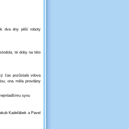
rok dva dny pěší roboty
stodola, té doby na této
ký čas pozůstalá vdova
lou; ona měla provdány
 nejmladšímu synu
Jakub Kadeřábek a Pavel