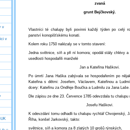
zvaná
grunt Bejčkovský.
y v
Vlastníci té chalupy byli povinni každý týden po celý 
panství konopišťskému konati.
ici v
Kolem roku 1750 nalézaly se v tomto stavení:
Jedna světnice, síň a při ní komora; opodál stály chlévy a 
usedlosti hospodařili manželé
Jan a Kateřina Haškovi.
Po úmrtí Jana Haška zabývala se hospodařením po něja
Kateřina s dětmi: Josefem, Václavem, Kateřinou a Ludmi
dcery: Kateřinu za Ondřeje Boučka a Ludmilu za Jana Laše.
v
Dle zápisu ze dne 23. Července 1785 odevzdala tu chalupu
Josefu Haškovi.
K odevzdání tomu odhadli tu chalupu rychtář Chvojenský, 
 BUK
Říha, konšel Jarkovský, takto:
světnice, síň a komora za 8 zlatých 10 grošů rýnských,