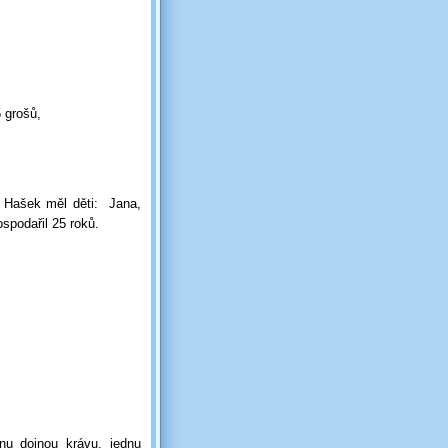
 grošů,
 Hašek měl děti:
Jana,
spodařil 25 roků.
nu dojnou krávu, jednu