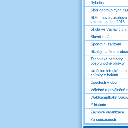
Rybníky
Sbor dobrovolných ha
SDH - nové zásahové
vozidlo_ duben 2016
Škola ve Václavicích
Slavní rodáci.
Sportovní zařízení
Stavby na území obce
Technické památky,
pozoruhodné objekty
Úročnice letecké pohl
snímky z balónů
Usedlosti v obci
Válečné a poválečné 
Waldkampfbahn Buko
Z historie
Zájmové organizace
Ze současnosti