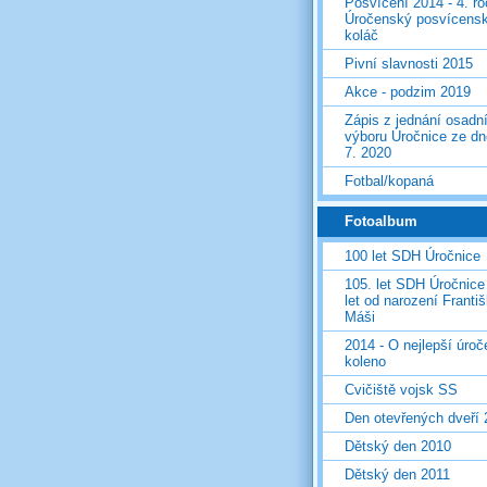
Posvícení 2014 - 4. r
Úročenský posvícens
koláč
Pivní slavnosti 2015
Akce - podzim 2019
Zápis z jednání osadn
výboru Úročnice ze dn
7. 2020
Fotbal/kopaná
Fotoalbum
100 let SDH Úročnice
105. let SDH Úročnice
let od narození Franti
Máši
2014 - O nejlepší úro
koleno
Cvičiště vojsk SS
Den otevřených dveří
Dětský den 2010
Dětský den 2011