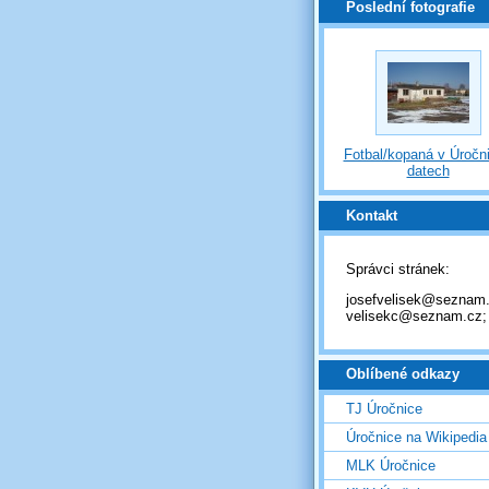
Poslední fotografie
Fotbal/kopaná v Úročni
datech
Kontakt
Správci stránek:
josefvelisek@seznam.
velisekc@seznam.cz;
Oblíbené odkazy
TJ Úročnice
Úročnice na Wikipedia
MLK Úročnice