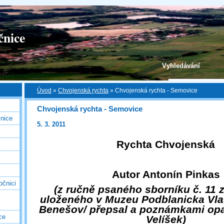
čnice
Vyhledávání
Úvod
»
Chvojenská rychta
»
Chvojenská rychta - Semovice
Chvojenská rychta - Semovice
nice
5. 3. 2011
Rychta Chvojenská
Autor Antonín Pinkas
očnici
(z ručně psaného sborníku č. 11 
uloženého v Muzeu Podblanicka Vl
Benešov/ přepsal a poznámkami opatř
ce
Velíšek)