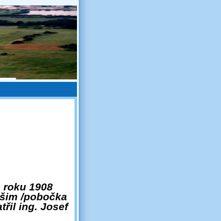
z roku 1908
ašim /pobočka
il ing. Josef