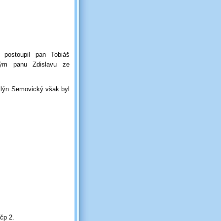
 postoupil pan Tobiáš
ým panu Zdislavu ze
lýn Semovický však byl
:
čp 2.