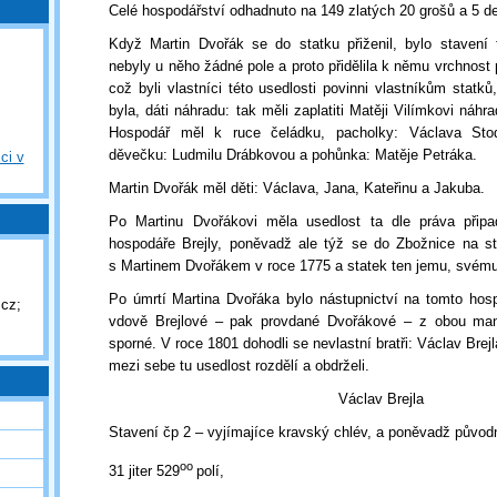
Celé hospodářství odhadnuto na 149 zlatých 20 grošů a 5 d
Když Martin Dvořák se do statku přiženil, bylo stavení
nebyly u něho žádné pole a proto přidělila k němu vrchnost 
což byli vlastníci této usedlosti povinni vlastníkům statků
byla, dáti náhradu: tak měli zaplatiti Matěji Vilímkovi náh
Hospodář měl k ruce čeládku, pacholky: Václava St
děvečku: Ludmilu Drábkovou a pohůnka: Matěje Petráka.
ci v
Martin Dvořák měl děti: Václava, Jana, Kateřinu a Jakuba.
Po Martinu Dvořákovi měla usedlost ta dle práva připa
hospodáře Brejly, poněvadž ale týž se do Zbožnice na sta
s Martinem Dvořákem v roce 1775 a statek ten jemu, svému
Po úmrtí Martina Dvořáka bylo nástupnictví na tomto hos
cz;
vdově Brejlové – pak provdané Dvořákové – z obou man
sporné. V roce 1801 dohodli se nevlastní bratři: Václav Brej
mezi sebe tu usedlost rozdělí a obdrželi.
Václav Brejla
Stavení čp 2 – vyjímajíce kravský chlév, a poněvadž původně
oo
31 jiter 529
polí,