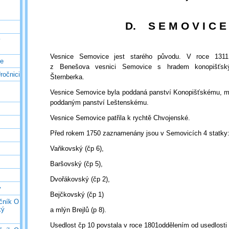
D.
S E M O V I C E
ý
Vesnice Semovice jest starého původu. V roce 1311
ce
z Benešova vesnici Semovice s hradem konopišťsk
ročnici
Šternberka.
Vesnice Semovice byla poddaná panství Konopišťskému, m
poddaným panství Leštenskému.
Vesnice Semovice patřila k rychtě Chvojenské.
Před rokem 1750 zaznamenány jsou v Semovicích 4 statky
Vaňkovský (čp 6),
Baršovský (čp 5),
Dvořákovský (čp 2),
y
Bejčkovský (čp 1)
očník O
ký
a mlýn Brejlů (p 8).
Usedlost čp 10 povstala v roce 1801oddělením od usedlosti 