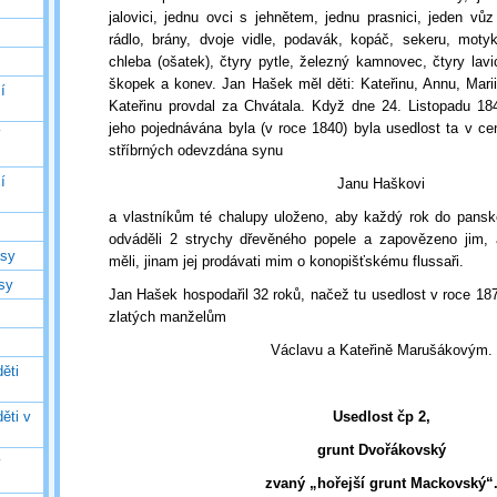
jalovici, jednu ovci s jehnětem, jednu prasnici, jeden vůz
rádlo, brány, dvoje vidle, podavák, kopáč, sekeru, moty
chleba (ošatek), čtyry pytle, železný kamnovec, čtyry lavic
škopek a konev. Jan Hašek měl děti: Kateřinu, Annu, Marii
í
Kateřinu provdal za Chvátala. Když dne 24. Listopadu 18
jeho pojednávána byla (v roce 1840) byla usedlost ta v ce
í
stříbrných odevzdána synu
í
Janu Haškovi
a vlastníkům té chalupy uloženo, aby každý rok do pansk
odváděli 2 strychy dřevěného popele a zapovězeno jim, 
asy
měli, jinam jej prodávati mim o konopišťskému flussaři.
asy
Jan Hašek hospodařil 32 roků, načež tu usedlost v roce 18
zlatých manželům
Václavu a Kateřině Marušákovým.
ěti
ěti v
Usedlost čp 2,
grunt Dvořákovský
ý
zvaný „hořejší grunt Mackovský“