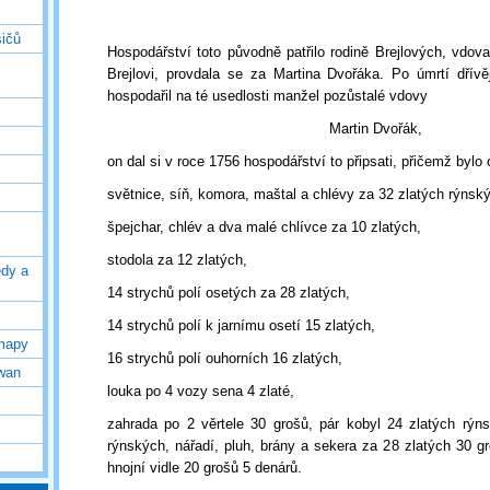
sičů
Hospodářství toto původně patřilo rodině Brejlových, vdova
Brejlovi, provdala se za Martina Dvořáka. Po úmrtí dřívěj
hospodařil na té usedlosti manžel pozůstalé vdovy
Martin Dvořák,
on dal si v roce 1756 hospodářství to připsati, přičemž bylo
světnice, síň, komora, maštal a chlévy za 32 zlatých rýnsk
špejchar, chlév a dva malé chlívce za 10 zlatých,
stodola za 12 zlatých,
edy a
14 strychů polí osetých za 28 zlatých,
14 strychů polí k jarnímu osetí 15 zlatých,
mapy
16 strychů polí ouhorních 16 zlatých,
wan
louka po 4 vozy sena 4 zlaté,
zahrada po 2 věrtele 30 grošů, pár kobyl 24 zlatých rýn
rýnských, nářadí, pluh, brány a sekera za 28 zlatých 30 gr
hnojní vidle 20 grošů 5 denárů.