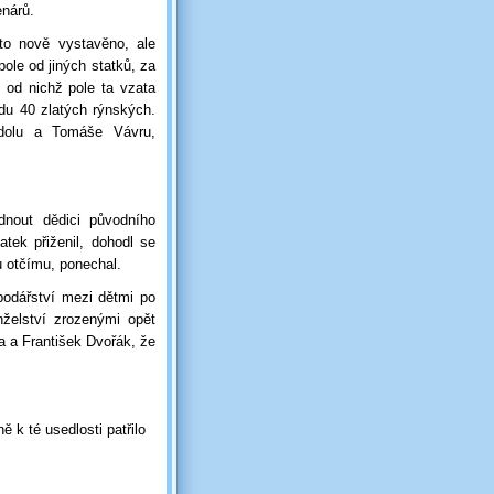
enárů.
 to nově vystavěno, ale
pole od jiných statků, za
, od nichž pole ta vzata
radu 40 zlatých rýnských.
odolu a Tomáše Vávru,
dnout dědici původního
tek přiženil, dohodl se
 otčímu, ponechal.
podářství mezi dětmi po
želství zrozenými opět
la a František Dvořák, že
 k té usedlosti patřilo