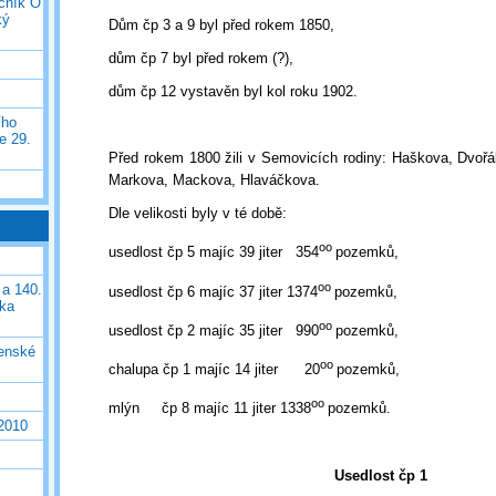
očník O
ký
Dům čp 3 a 9 byl před rokem 1850,
dům čp 7 byl před rokem (?),
dům čp 12 vystavěn byl kol roku 1902.
ího
e 29.
Před rokem 1800 žili v Semovicích rodiny: Haškova, Dvořák
Markova, Mackova, Hlaváčkova.
Dle velikosti byly v té době:
oo
usedlost čp 5 majíc 39 jiter
354
pozemků,
oo
 a 140.
usedlost čp 6 majíc 37 jiter 1374
pozemků,
ška
oo
usedlost čp 2 majíc 35 jiter
990
pozemků,
čenské
oo
chalupa čp 1 majíc 14 jiter
20
pozemků,
oo
mlýn
čp 8 majíc 11 jiter 1338
pozemků.
 2010
Usedlost čp 1