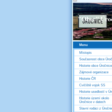
"Obec" Úro
Menu
Místopis
Současnost obce Úroč
Historie obce Úročnice
Zájmové organizace
Historie ČR
Cvičiště vojsk SS
Historie usedlostí v Úr
Historie území okolo
Úročnice v datech
Slavní rodáci z Úročni