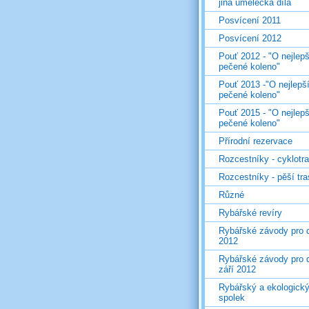
jiná umělecká díla
Posvícení 2011
Posvícení 2012
Pouť 2012 - "O nejlepš
pečené koleno"
Pouť 2013 -"O nejlepš
pečené koleno"
Pouť 2015 - "O nejlepš
pečené koleno"
Přírodní rezervace
Rozcestníky - cyklotr
Rozcestníky - pěší tr
Různé
Rybářské revíry
Rybářské závody pro d
2012
Rybářské závody pro d
září 2012
Rybářský a ekologick
spolek