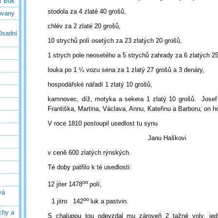
í Buk
stodola za 4 zlaté 40 grošů,
ovany
chlév za 2 zlaté 20 grošů,
Osadní
10 strychů polí osetých za 23 zlatých 20 grošů,
1 strych pole neosetého a 5 strychů zahrady za 6 zlatých 25
louka po 1 ¼ vozu sena za 1 zlatý 27 grošů a 3 denáry,
hospodářské nářadí 1 zlatý 10 grošů,
kamnovec, díž, motyka a sekera 1 zlatý 10 grošů.
Josef
Františka, Martina, Václava, Annu, Kateřinu a Barboru; on ho
V roce 1810 postoupil usedlost tu synu
Janu Haškovi
v ceně 600 zlatých rýnských.
Té doby patřilo k té usedlosti:
oo
12 jiter 1478
polí,
vá
oo
1 jitro
142
luk a pastvin.
chy a
S chalupou tou odevzdal mu zároveň 2 tažné voly, jed