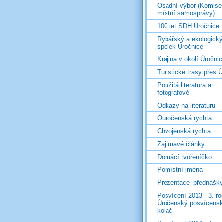
Osadní výbor (Komise
místní samosprávy)
100 let SDH Úročnice
Rybářský a ekologick
spolek Úročnice
Krajina v okolí Úročni
Turistické trasy přes Ú
Použitá literatura a
fotografové
Odkazy na literaturu
Ouročenská rychta
Chvojenská rychta
Zajímavé články
Domácí tvořeníčko
Pomístní jména
Prezentace_přednášk
Posvícení 2013 - 3. r
Úročenský posvícens
koláč