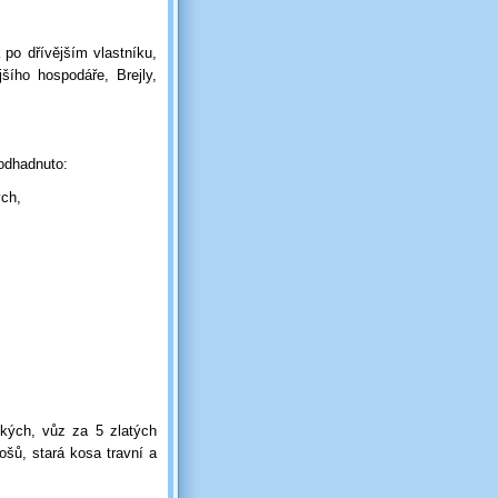
 po dřívějším vlastníku,
šího hospodáře, Brejly,
 odhadnuto:
ých,
ských, vůz za 5 zlatých
ošů, stará kosa travní a