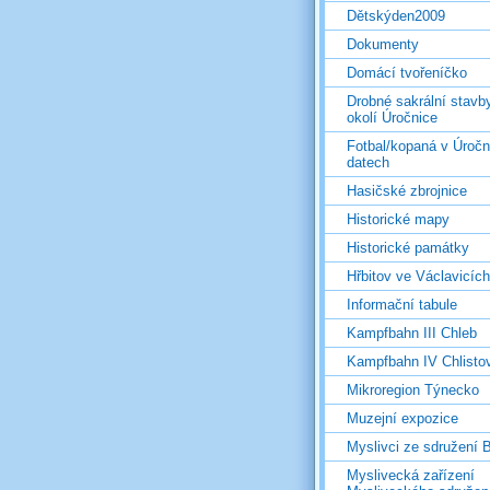
Dětskýden2009
Dokumenty
Domácí tvořeníčko
Drobné sakrální stavb
okolí Úročnice
Fotbal/kopaná v Úročn
datech
Hasičské zbrojnice
Historické mapy
Historické památky
Hřbitov ve Václavicích
Informační tabule
Kampfbahn III Chleb
Kampfbahn IV Chlisto
Mikroregion Týnecko
Muzejní expozice
Myslivci ze sdružení
Myslivecká zařízení