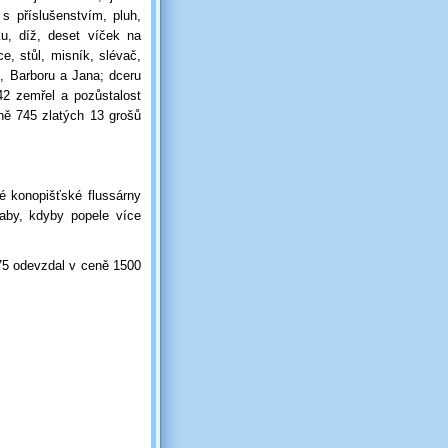
 s příslušenstvím, pluh,
ku, díž, deset víček na
e, stůl, misník, slévač,
, Barboru a Jana; dceru
42 zemřel a pozůstalost
ně 745 zlatých 13 grošů
é konopišťské flussárny
aby, kdyby popele více
75 odevzdal v ceně 1500
.