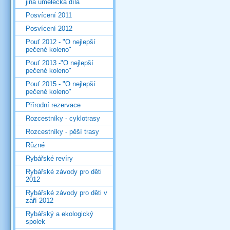
jiná umělecká díla
Posvícení 2011
Posvícení 2012
Pouť 2012 - "O nejlepší
pečené koleno"
Pouť 2013 -"O nejlepší
pečené koleno"
Pouť 2015 - "O nejlepší
pečené koleno"
Přírodní rezervace
Rozcestníky - cyklotrasy
Rozcestníky - pěší trasy
Různé
Rybářské revíry
Rybářské závody pro děti
2012
Rybářské závody pro děti v
září 2012
Rybářský a ekologický
spolek