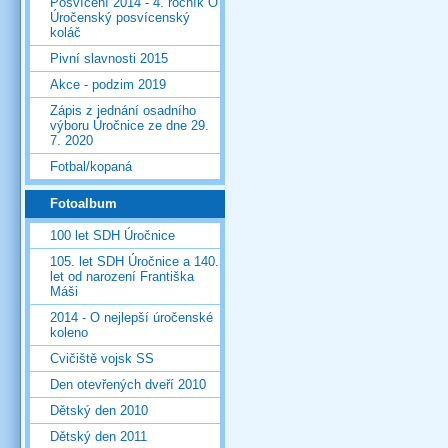
Posvícení 2014 - 4. ročník O
Úročenský posvícenský
koláč
Pivní slavnosti 2015
Akce - podzim 2019
Zápis z jednání osadního
výboru Úročnice ze dne 29.
7. 2020
Fotbal/kopaná
Fotoalbum
100 let SDH Úročnice
105. let SDH Úročnice a 140.
let od narození Františka
Máši
2014 - O nejlepší úročenské
koleno
Cvičiště vojsk SS
Den otevřených dveří 2010
Dětský den 2010
Dětský den 2011