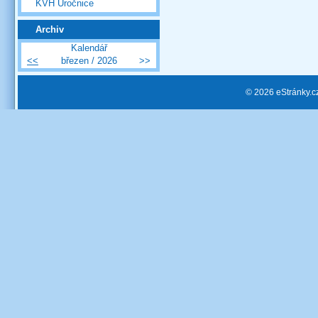
KVH Úročnice
Archiv
Kalendář
<<
březen / 2026
>>
© 2026 eStránky.c