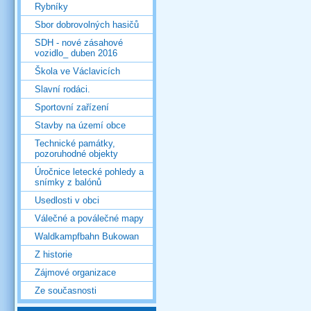
Rybníky
Sbor dobrovolných hasičů
SDH - nové zásahové
vozidlo_ duben 2016
Škola ve Václavicích
Slavní rodáci.
Sportovní zařízení
Stavby na území obce
Technické památky,
pozoruhodné objekty
Úročnice letecké pohledy a
snímky z balónů
Usedlosti v obci
Válečné a poválečné mapy
Waldkampfbahn Bukowan
Z historie
Zájmové organizace
Ze současnosti