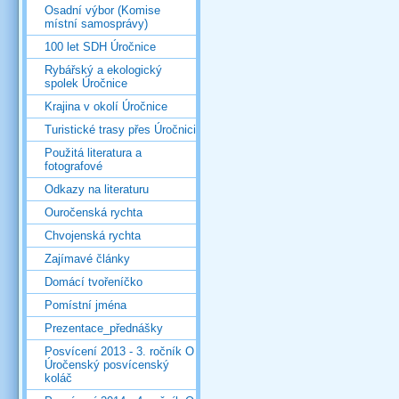
Osadní výbor (Komise
místní samosprávy)
100 let SDH Úročnice
Rybářský a ekologický
spolek Úročnice
Krajina v okolí Úročnice
Turistické trasy přes Úročnici
Použitá literatura a
fotografové
Odkazy na literaturu
Ouročenská rychta
Chvojenská rychta
Zajímavé články
Domácí tvořeníčko
Pomístní jména
Prezentace_přednášky
Posvícení 2013 - 3. ročník O
Úročenský posvícenský
koláč