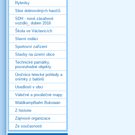
Rybníky
Sbor dobrovolných hasičů
SDH - nové zásahové
vozidlo_ duben 2016
Škola ve Václavicích
Slavní rodáci.
Sportovní zařízení
Stavby na území obce
Technické památky,
pozoruhodné objekty
Úročnice letecké pohledy a
snímky z balónů
Usedlosti v obci
Válečné a poválečné mapy
Waldkampfbahn Bukowan
Z historie
Zájmové organizace
Ze současnosti