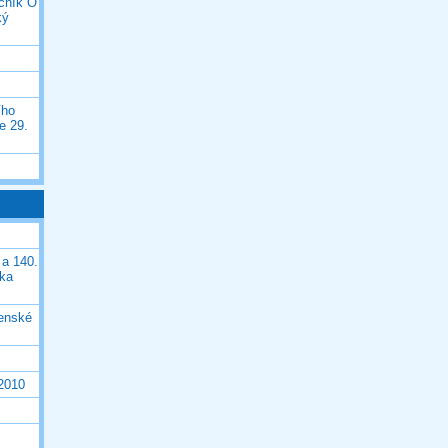
očník O
ký
ího
e 29.
 a 140.
ška
čenské
 2010