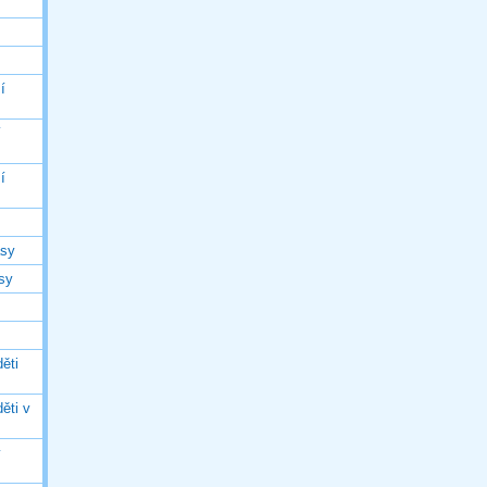
í
í
í
asy
asy
ěti
ěti v
ý