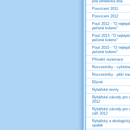
jiná umělecká díla
Posvícení 2011
Posvícení 2012
Pouť 2012 - "O nejlepš
pečené koleno"
Pouť 2013 -"O nejlepš
pečené koleno"
Pouť 2015 - "O nejlepš
pečené koleno"
Přírodní rezervace
Rozcestníky - cyklotr
Rozcestníky - pěší tr
Různé
Rybářské revíry
Rybářské závody pro d
2012
Rybářské závody pro d
září 2012
Rybářský a ekologick
spolek