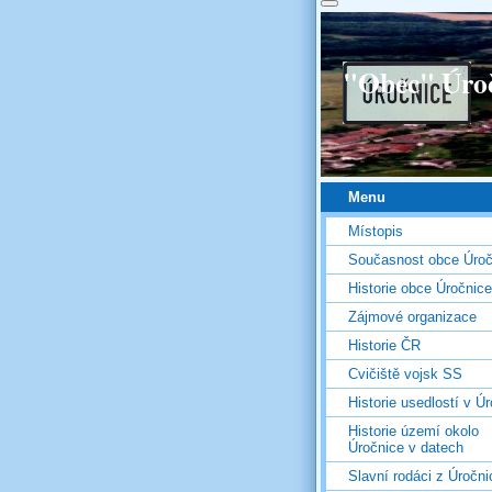
"Obec" Úro
Menu
Místopis
Současnost obce Úroč
Historie obce Úročnice
Zájmové organizace
Historie ČR
Cvičiště vojsk SS
Historie usedlostí v Úr
Historie území okolo
Úročnice v datech
Slavní rodáci z Úročni