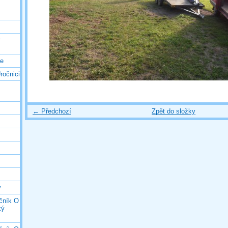
ý
ce
ročnici
← Předchozí
Zpět do složky
y
očník O
ký