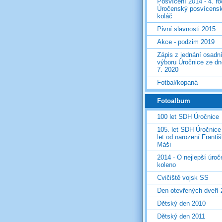
Posvícení 2014 - 4. r
Úročenský posvícens
koláč
Pivní slavnosti 2015
Akce - podzim 2019
Zápis z jednání osadn
výboru Úročnice ze dn
7. 2020
Fotbal/kopaná
Fotoalbum
100 let SDH Úročnice
105. let SDH Úročnice
let od narození Franti
Máši
2014 - O nejlepší úro
koleno
Cvičiště vojsk SS
Den otevřených dveří
Dětský den 2010
Dětský den 2011