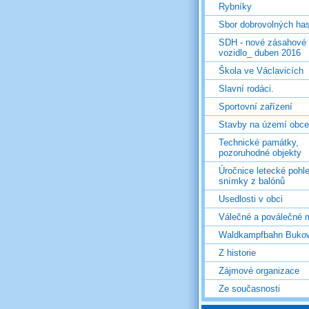
Rybníky
Sbor dobrovolných ha
SDH - nové zásahové
vozidlo_ duben 2016
Škola ve Václavicích
Slavní rodáci.
Sportovní zařízení
Stavby na území obce
Technické památky,
pozoruhodné objekty
Úročnice letecké pohl
snímky z balónů
Usedlosti v obci
Válečné a poválečné 
Waldkampfbahn Buko
Z historie
Zájmové organizace
Ze současnosti