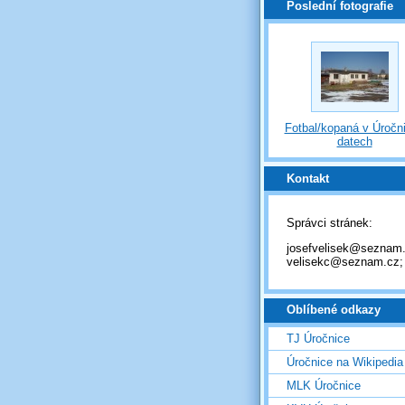
Poslední fotografie
Fotbal/kopaná v Úročni
datech
Kontakt
Správci stránek:
josefvelisek@seznam.
velisekc@seznam.cz;
Oblíbené odkazy
TJ Úročnice
Úročnice na Wikipedia
MLK Úročnice