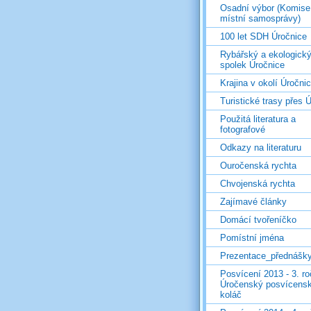
Osadní výbor (Komise
místní samosprávy)
100 let SDH Úročnice
Rybářský a ekologick
spolek Úročnice
Krajina v okolí Úročni
Turistické trasy přes Ú
Použitá literatura a
fotografové
Odkazy na literaturu
Ouročenská rychta
Chvojenská rychta
Zajímavé články
Domácí tvořeníčko
Pomístní jména
Prezentace_přednášk
Posvícení 2013 - 3. r
Úročenský posvícens
koláč