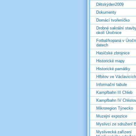
Dětskýden2009
Dokumenty
Domácí tvořeníčko
Drobné sakrální stavb
okolí Úročnice
Fotbal/kopaná v Úročn
datech
Hasičské zbrojnice
Historické mapy
Historické památky
Hřbitov ve Václavicích
Informační tabule
Kampfbahn III Chleb
Kampfbahn IV Chlisto
Mikroregion Týnecko
Muzejní expozice
Myslivci ze sdružení
Myslivecká zařízení