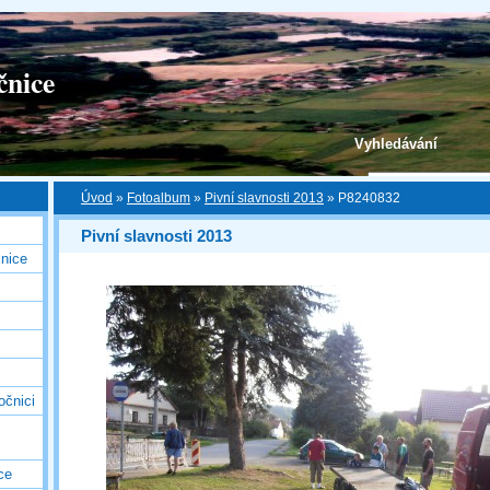
čnice
Vyhledávání
Úvod
»
Fotoalbum
»
Pivní slavnosti 2013
»
P8240832
Pivní slavnosti 2013
nice
očnici
ce